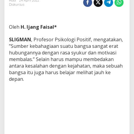
i
Root
24 April 2022
Diskursus
s
m
e
W
Oleh
H. Ijang Faisal*
a
r
g
SLIGMAN
, Profesor Psikologi Positif, mengatakan,
a
”Sumber kebahagiaan suatu bangsa sangat erat
N
hubungannya dengan rasa syukur dan motivasi
e
membalas.” Selain harus mampu membedakan
g
a
antara kesalahan dengan kejahatan, maka sebuah
r
bangsa itu juga harus belajar melihat jauh ke
a
depan.
S
u
m
b
e
r
K
e
b
a