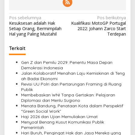
N
Pos sebelumnya
Pos berikutnya
Kesuksesan adalah Hak
Kualifikasi MotoGP Portugal
a
Setiap Orang, Bermimpilah
2022: Johann Zarco Start
v
Hal yang Paling Mustahil
Terdepan
i
Terkait
g
a
Gen Z dan Pemilu 2029: Penentu Masa Depan
s
Demokrasi Indonesia
Jalan Kolaboratif Menahan Laju Kemiskinan di Teng
i
ah Badai Ekonomi
Revisi UU Polri dan Pertarungan Framing di Ruang
p
Publik
o
Membebaskan WNI Tanpa Gertakan: Pelajaran
Diplomasi dari Menlu Sugiono
s
Menata Bandung, Penataan Kota dalam Perspektif
“Green Social Work”
Haji 2026 dan Ujian Memuliakan Umat
Menyoal Benang Kusut Komunikasi Publik
Pemerintah
Hari Buruh, Pengingat Hak dan Jasa Mereka yang