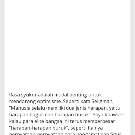
h
a
g
i
a
a
n
B
a
n
g
s
a
Rasa syukur adalah modal penting untuk
mendorong optimisme. Seperti kata Seligman,
”Manusia selalu memiliki dua jenis harapan, yaitu
harapan bagus dan harapan buruk.” Saya khawatir
kalau para elite bangsa ini terus memperbesar
”harapan-harapan buruk”, seperti halnya
pernyataan-pernyataan para pengamat dan figur