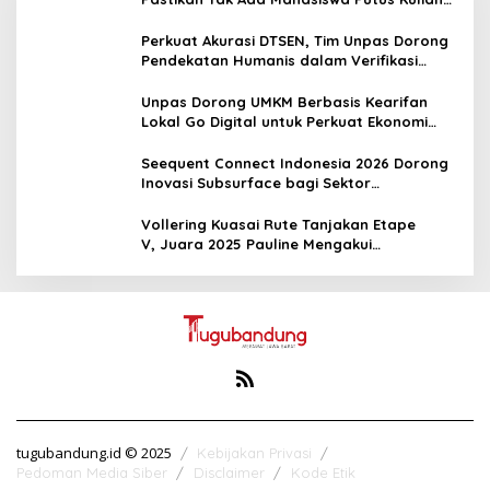
karena Kendala Ekonomi
Perkuat Akurasi DTSEN, Tim Unpas Dorong
Pendekatan Humanis dalam Verifikasi
Data Sosial
Unpas Dorong UMKM Berbasis Kearifan
Lokal Go Digital untuk Perkuat Ekonomi
Desa
Seequent Connect Indonesia 2026 Dorong
Inovasi Subsurface bagi Sektor
Pertambangan, Energi, dan Infrastruktur
Vollering Kuasai Rute Tanjakan Etape
V, Juara 2025 Pauline Mengakui
Peluangnya Sirna
tugubandung.id © 2025
Kebijakan Privasi
Pedoman Media Siber
Disclaimer
Kode Etik