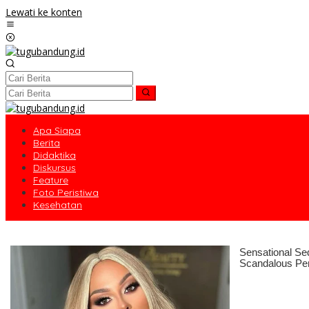
Lewati ke konten
Apa Siapa
Berita
Didaktika
Diskursus
Feature
Foto Peristiwa
Kesehatan