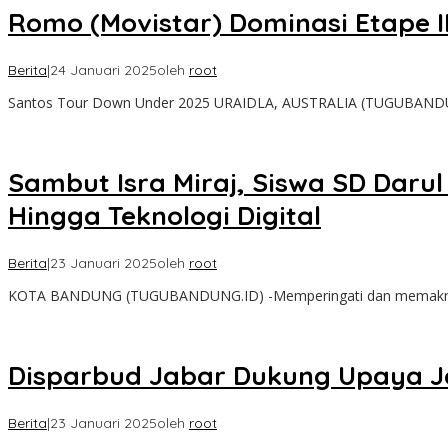
Romo (Movistar) Dominasi Etape II
Berita
|
24 Januari 2025
oleh
root
Santos Tour Down Under 2025 URAIDLA, AUSTRALIA (TUGUBANDUNG
Sambut Isra Miraj, Siswa SD Daru
Hingga Teknologi Digital
Berita
|
23 Januari 2025
oleh
root
KOTA BANDUNG (TUGUBANDUNG.ID) -Memperingati dan memaknai Isr
Disparbud Jabar Dukung Upaya J
Berita
|
23 Januari 2025
oleh
root