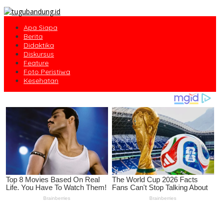
Apa Siapa
Berita
Didaktika
Diskursus
Feature
Foto Peristiwa
Kesehatan