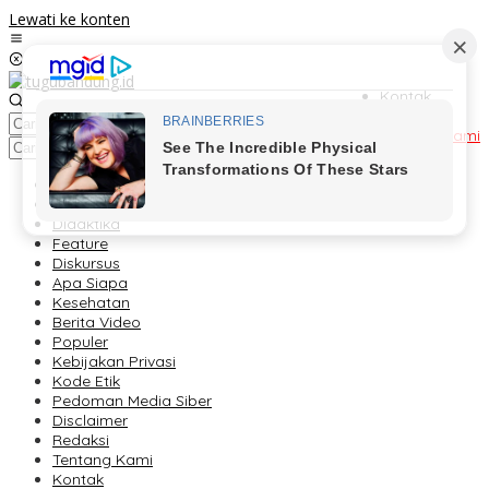
Lewati ke konten
Kontak
Redaksi
Tentang Kami
Berita
Foto Peristiwa
Didaktika
Feature
Diskursus
Apa Siapa
Kesehatan
Berita Video
Populer
Kebijakan Privasi
Kode Etik
Pedoman Media Siber
Disclaimer
Redaksi
Tentang Kami
Kontak