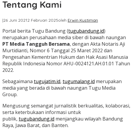
Tentang Kami
|
26 Juni 2021
2 Februari 2025
oleh
Erwin Kustiman
Portal berita Tugu Bandung (
tugubandung.id
)
merupakan perusahaan media siber di bawah naungan
PT Media Tangguh Bersama
, dengan Akta Notaris Aji
Murtidianti, Nomor 6 Tanggal 25 Maret 2022 dan
Pengesahan Kementrian Hukum dan Hak Asasi Manusia
Republik Indonesia Nomor AHU-0024121.AH.01.01 Tahun
2022.
Sebagaimana
tugujatim.id
,
tugumalang.id
merupakan
media yang berada di bawah naungan Tugu Media
Group.
Mengusung semangat jurnalistik berkualitas, kolaborasi,
serta keterbukaan informasi untuk
publik,
tugubandung.id
menjangkau wilayah Bandung
Raya, Jawa Barat, dan Banten.