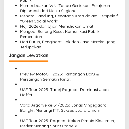
Publik
o
Membebaskan WNI Tanpa Gertakan: Pelajaran
Diplomasi dari Menlu Sugiono
s
Menata Bandung, Penataan Kota dalam Perspektif
“Green Social Work”
Haji 2026 dan Ujian Memuliakan Umat
Menyoal Benang Kusut Komunikasi Publik
Pemerintah
Hari Buruh, Pengingat Hak dan Jasa Mereka yang
Terlupakan
Jangan Lewatkan
Preview MotoGP 2025: Tantangan Baru &
Persaingan Semakin Ketat
UAE Tour 2025: Tadej Pogacar Dominasi Jebel
Haffet
Volta Argarve ke-51/2025: Jonas Vingegaard
Bangkit Menangi ITT, Sukses Juara Umum
UAE Tour 2025: Pogacar Kokoh Pimpin Klasemen,
Merlier Menang Sprint Etape V