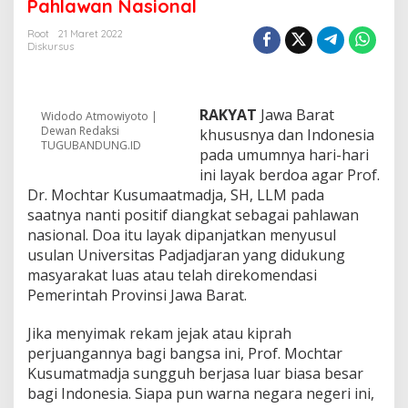
k
Pahlawan Nasional
a
n
Root
21 Maret 2022
Diskursus
M
o
c
h
RAKYAT
Jawa Barat
t
Widodo Atmowiyoto |
Dewan Redaksi
a
khususnya dan Indonesia
TUGUBANDUNG.ID
r
pada umumnya hari-hari
K
ini layak berdoa agar Prof.
u
Dr. Mochtar Kusumaatmadja, SH, LLM pada
s
saatnya nanti positif diangkat sebagai pahlawan
u
m
nasional. Doa itu layak dipanjatkan menyusul
a
usulan Universitas Padjadjaran yang didukung
a
masyarakat luas atau telah direkomendasi
t
Pemerintah Provinsi Jawa Barat.
m
a
d
Jika menyimak rekam jejak atau kiprah
j
perjuangannya bagi bangsa ini, Prof. Mochtar
a
Kusumatmadja sungguh berjasa luar biasa besar
J
bagi Indonesia. Siapa pun warna negara negeri ini,
a