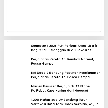
Semester I 2026,PLN Perluas Akses Listrik
bagi 2.930 Pelanggan di 210 Lokasi se-
Jawa Barat
Perjalanan Kereta Api Kembali Normal,
Pasca Gempa
KAI Daop 2 Bandung Pastikan Keselamatan
Perjalanan Kereta Api Pasca Gempa
Pangandaran, Pemeriksaan Jalur Masih
Berlangsung
Marlen Reusser Berjaya di ITT Etape
IV, Rebut Kaus Kuning dari Haugset
1.200 Mahasiswa UMBandung Turun
Verifikasi Data Anak Tidak Sekolah, Wujud