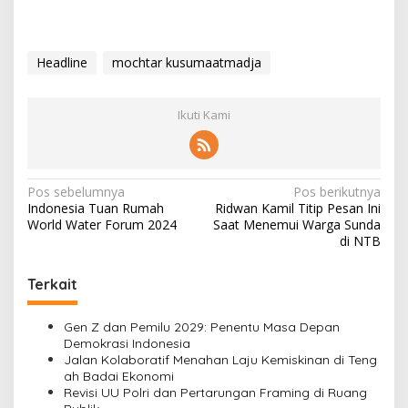
Headline
mochtar kusumaatmadja
Ikuti Kami
N
Pos sebelumnya
Pos berikutnya
Indonesia Tuan Rumah
Ridwan Kamil Titip Pesan Ini
a
World Water Forum 2024
Saat Menemui Warga Sunda
v
di NTB
i
Terkait
g
a
Gen Z dan Pemilu 2029: Penentu Masa Depan
s
Demokrasi Indonesia
Jalan Kolaboratif Menahan Laju Kemiskinan di Teng
i
ah Badai Ekonomi
Revisi UU Polri dan Pertarungan Framing di Ruang
p