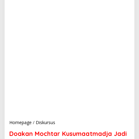
Homepage
/
Diskursus
D
o
Doakan Mochtar Kusumaatmadja Jadi
a