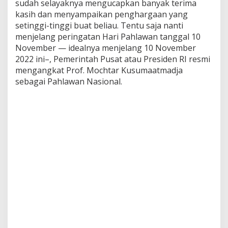
d
sudah selayaknya mengucapkan banyak terima
i
kasih dan menyampaikan penghargaan yang
P
setinggi-tinggi buat beliau. Tentu saja nanti
a
menjelang peringatan Hari Pahlawan tanggal 10
h
November — idealnya menjelang 10 November
l
a
2022 ini–, Pemerintah Pusat atau Presiden RI resmi
w
mengangkat Prof. Mochtar Kusumaatmadja
a
sebagai Pahlawan Nasional.
n
N
a
s
i
o
n
a
l