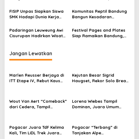
o
Menyelamatkan Generasi
85 Km pada Etape III
Sebagai Juara
s
FISIP Unpas Siapkan Siswa
Komunitas Reptil Bandung
SMK Hadapi Dunia Kerja
Bangun Kesadaran
Lewat Pelatihan Komunikasi
Masyarakat Lewat Edukasi
Asertif Berbasis Role Play
Satwa
Padaringan Leuweung Awi
Festival Pages and Plates
Cisurupan Hadirkan Wisata
Siap Ramaikan Bandung,
Alam, Budaya, dan UMKM
Padukan Buku, Kuliner, dan
dalam Satu Kawasan
UMKM
Jangan Lewatkan
Marlen Reusser Berjaya di
Kejutan Besar Sigrid
ITT Etape IV, Rebut Kaus
Haugset, Rekor Solo Break
Kuning dari Haugset
85 Km pada Etape III
Wout Van Aert “Comeback”
Lorena Wiebes Tampil
dari Cedera, Tampil
Dominan, Juara Umum
Sebagai Juara
“Hattrick“ Kuasai 3 Etape
Pogacar Juara TdF Kelima
Pogacar “Terbang” di
Kali, Tim LiDL Trek Juara
Tanjakan Alpe
Beregu
d’Huez, Podium Juara