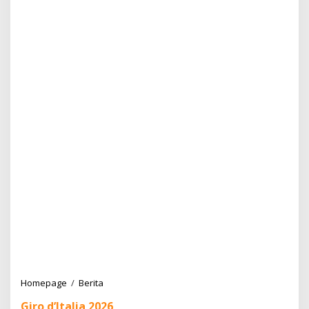
Homepage
/
Berita
N
a
Giro d’Italia 2026
r