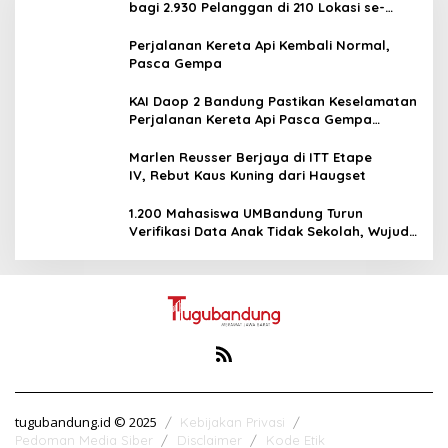
bagi 2.930 Pelanggan di 210 Lokasi se-
Jawa Barat
Perjalanan Kereta Api Kembali Normal,
Pasca Gempa
KAI Daop 2 Bandung Pastikan Keselamatan
Perjalanan Kereta Api Pasca Gempa
Pangandaran, Pemeriksaan Jalur Masih
Berlangsung
Marlen Reusser Berjaya di ITT Etape
IV, Rebut Kaus Kuning dari Haugset
1.200 Mahasiswa UMBandung Turun
Verifikasi Data Anak Tidak Sekolah, Wujud
Nyata Kampus Membantu Jawa Barat
Menyelamatkan Generasi
tugubandung.id © 2025
Kebijakan Privasi
Pedoman Media Siber
Disclaimer
Kode Etik