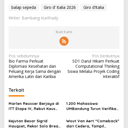
balap sepeda
Giro d’ Italia 2026
Giro d’Italia
Writer: Bambang Kunthady
Ikuti Kami
N
Pos sebelumnya
Pos berikutnya
Bio Farma Perkuat
SD1 Darul Hikam Perkuat
a
Diplomasi Kesehatan dan
Computational Thinking
v
Peluang Kerja Sama dengan
Siswa Melalui Projek Coding
Amerika Latin dan Karibia
Interaktif
i
g
Terkait
a
s
Marlen Reusser Berjaya di
1.200 Mahasiswa
ITT Etape IV, Rebut Kaus
UMBandung Turun Verifikasi
i
Kuning dari Haugset
Data Anak Tidak Sekolah,
p
Wujud Nyata Kampus
Kejutan Besar Sigrid
Wout Van Aert “Comeback”
Membantu Jawa Barat
Haugset, Rekor Solo Break
dari Cedera, Tampil