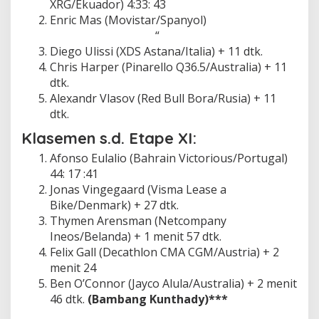
XRG/Ekuador) 4:33: 43
Enric Mas (Movistar/Spanyol)
“
Diego Ulissi (XDS Astana/Italia) + 11 dtk.
Chris Harper (Pinarello Q36.5/Australia) + 11
dtk.
Alexandr Vlasov (Red Bull Bora/Rusia) + 11
dtk.
Klasemen s.d. Etape XI:
Afonso Eulalio (Bahrain Victorious/Portugal)
44: 17 :41
Jonas Vingegaard (Visma Lease a
Bike/Denmark) + 27 dtk.
Thymen Arensman (Netcompany
Ineos/Belanda) + 1 menit 57 dtk.
Felix Gall (Decathlon CMA CGM/Austria) + 2
menit 24
Ben O’Connor (Jayco Alula/Australia) + 2 menit
46 dtk.
(Bambang Kunthady)***