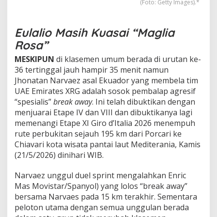
g
(Foto: Getty Images).*
E
t
a
Eulalio Masih Kuasai “Maglia
p
Rosa”
e
I
MESKIPUN
di klasemen umum berada di urutan ke-
V
36 tertinggal jauh hampir 35 menit namun
,
V
Jhonatan Narvaez asal Ekuador yang membela tim
I
UAE Emirates XRG adalah sosok pembalap agresif
I
“spesialis”
break away
. Ini telah dibuktikan dengan
I
menjuarai Etape IV dan VIII dan dibuktikanya lagi
,
memenangi Etape XI Giro d’Italia 2026 menempuh
d
a
rute perbukitan sejauh 195 km dari Porcari ke
n
Chiavari kota wisata pantai laut Mediterania, Kamis
X
(21/5/2026) dinihari WIB.
I
Narvaez unggul duel sprint mengalahkan Enric
Mas Movistar/Spanyol) yang lolos “break away”
bersama Narvaes pada 15 km terakhir. Sementara
peloton utama dengan semua unggulan berada