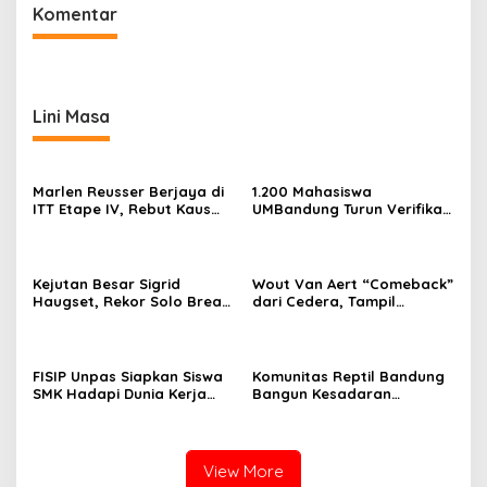
Komentar
Lini Masa
Marlen Reusser Berjaya di
1.200 Mahasiswa
ITT Etape IV, Rebut Kaus
UMBandung Turun Verifikasi
Kuning dari Haugset
Data Anak Tidak Sekolah,
Wujud Nyata Kampus
Membantu Jawa Barat
Menyelamatkan Generasi
Kejutan Besar Sigrid
Wout Van Aert “Comeback”
Haugset, Rekor Solo Break
dari Cedera, Tampil
85 Km pada Etape III
Sebagai Juara
FISIP Unpas Siapkan Siswa
Komunitas Reptil Bandung
SMK Hadapi Dunia Kerja
Bangun Kesadaran
Lewat Pelatihan Komunikasi
Masyarakat Lewat Edukasi
Asertif Berbasis Role Play
Satwa
View More