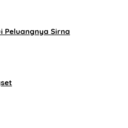
ui Peluangnya Sirna
gset