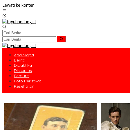
Lewati ke konten
Apa Siapa
Berita
Didaktika
Diskursus
Feature
Foto Peristiwa
Kesehatan