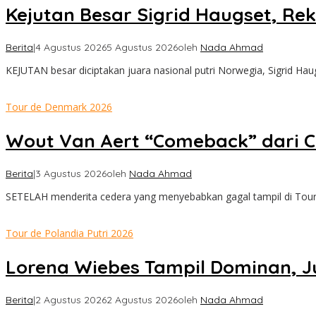
Kejutan Besar Sigrid Haugset, Rek
Berita
|
4 Agustus 2026
5 Agustus 2026
oleh
Nada Ahmad
KEJUTAN besar diciptakan juara nasional putri Norwegia, Sigrid Ha
Tour de Denmark 2026
Wout Van Aert “Comeback” dari C
Berita
|
3 Agustus 2026
oleh
Nada Ahmad
SETELAH menderita cedera yang menyebabkan gagal tampil di Tour
Tour de Polandia Putri 2026
Lorena Wiebes Tampil Dominan, J
Berita
|
2 Agustus 2026
2 Agustus 2026
oleh
Nada Ahmad