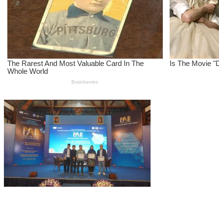
IOM ITB Galang Solidaritas Orang Tua, Pastikan Tak Ada Mahasis
Perkuat Akurasi DTSEN, Tim Unpas Dorong Pendekatan Humanis da