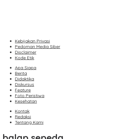
Unpas Dorong UMKM Berbasis Kearifan Lokal Go Digital untuk Pe
Seequent Connect Indonesia 2026 Dorong Inovasi Subsurface bagi 
Vollering Kuasai Rute Tanjakan Etape V, Juara 2025 Pauline Meng
Kebijakan Privasi
Pedoman Media Siber
Disclaimer
Kode Etik
Apa Siapa
Berita
Didaktika
Diskursus
Feature
Foto Peristiwa
Kesehatan
Kontak
Redaksi
Tentang Kami
balap sepeda