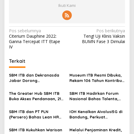
p
Ikuti Kami
A
S
H
u
N
Pos sebelumnya
Pos berikutnya
d
Citerium Dauphine 2022:
Teng! Uji Klinis Vaksin
a
a
Ganna Tercepat ITT Etape
BUMN Fase 3 Dimulai
y
v
IV
a
i
Terkait
g
a
SBM ITB dan Dekranasda
Museum ITB Resmi Dibuka,
s
Jabar Dorong
Rekam 106 Tahun Kontribusi
Transformasi Digital UMKM
bagi Bangsa
i
The Greater Hub SBM ITB
SBM ITB Hadirkan Forum
p
Buka Akses Pendanaan, 21
Nasional Bahas Talenta,
Startup Bertemu 15
Teknologi, dan Masa Depan
o
Investor di BSPD 2026
Kerja
SBM ITB dan PT PLN
IOH Kenalkan AIvolusi5G di
s
(Persero) Bahas Lean HR
Bandung, Perkuat
dan People Analytics
Konektivitas Digital Lewat
dalam HCM Talks 2026
Fun Run
SBM ITB Kukuhkan Warisan
Melalui Penjaminan Kredit,