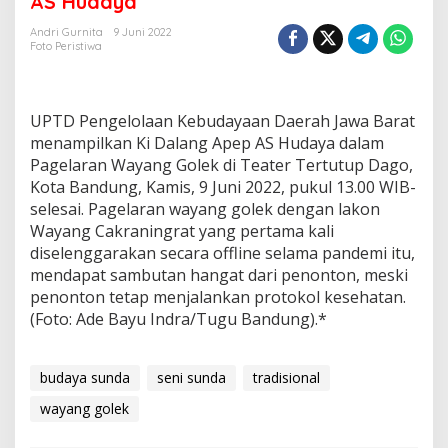
AS Hudaya
l
a
Andri Gurnita
9 Juni 2022
Foto Peristiwa
r
a
n
W
UPTD Pengelolaan Kebudayaan Daerah Jawa Barat
a
y
menampilkan Ki Dalang Apep AS Hudaya dalam
a
Pagelaran Wayang Golek di Teater Tertutup Dago,
n
Kota Bandung, Kamis, 9 Juni 2022, pukul 13.00 WIB-
g
selesai. Pagelaran wayang golek dengan lakon
G
Wayang Cakraningrat yang pertama kali
o
l
diselenggarakan secara offline selama pandemi itu,
e
mendapat sambutan hangat dari penonton, meski
k
penonton tetap menjalankan protokol kesehatan.
D
(Foto: Ade Bayu Indra/Tugu Bandung).*
a
l
a
n
budaya sunda
seni sunda
tradisional
g
wayang golek
A
p
e