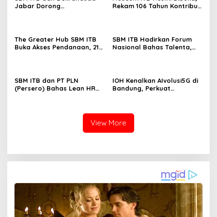
Jabar Dorong
Rekam 106 Tahun Kontribusi
Transformasi Digital UMKM
bagi Bangsa
The Greater Hub SBM ITB
SBM ITB Hadirkan Forum
Buka Akses Pendanaan, 21
Nasional Bahas Talenta,
Startup Bertemu 15
Teknologi, dan Masa Depan
Investor di BSPD 2026
Kerja
SBM ITB dan PT PLN
IOH Kenalkan AIvolusi5G di
(Persero) Bahas Lean HR
Bandung, Perkuat
dan People Analytics
Konektivitas Digital Lewat
dalam HCM Talks 2026
Fun Run
View More