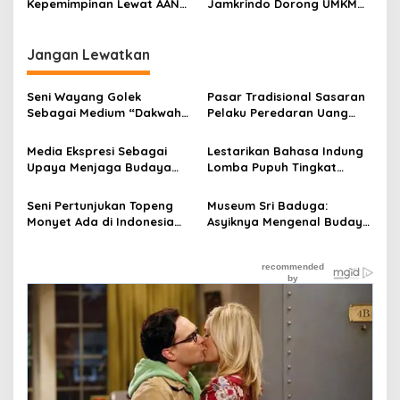
Kepemimpinan Lewat AAN
Jamkrindo Dorong UMKM
2026
Tumbuh Berkelanjutan
Jangan Lewatkan
Seni Wayang Golek
Pasar Tradisional Sasaran
Sebagai Medium “Dakwah”
Pelaku Peredaran Uang
Islam
Palsu, BI Tasikmalaya Gelar
Edukasi Uang Asli
Media Ekspresi Sebagai
Lestarikan Bahasa Indung
Upaya Menjaga Budaya
Lomba Pupuh Tingkat
Sunda Hingga Di Setiap
Sekolah Dasar Bisa Jadi
Lembaran Kain Batik
Jalan Pengenalan Sejak
Seni Pertunjukan Topeng
Museum Sri Baduga:
Dini
Monyet Ada di Indonesia
Asyiknya Mengenal Budaya
Sejak Jaman Belanda
Sunda