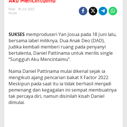
Aku Mencintaimu”
e
l
Root
18 Juli 2022
Musik
P
a
t
t
SUKSES
memproduseri Yan Josua pada 18 Juni lalu,
i
n
bersama label miliknya, Dua Anak Deo (DAD),
a
Judika kembali memberi ruang pada penyanyi
m
bertalenta, Daniel Pattinama untuk merilis single
a
“Sungguh Aku Mencintaimu”.
R
i
l
Nama Daniel Pattinama mulai dikenal sejak ia
i
mengikuti ajang pencarian bakat X Factor 2022.
s
Meskipun pada saat itu ia tidak berhasil menjadi
S
pemenang dan kegagalan ini sempat membuatnya
i
tak percaya diri, namun disinilah kisah Daniel
n
g
dimulai.
l
e
"
S
u