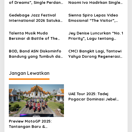
of Dreams”, Single Perdana
Naomi Ivo Hadirkan Single
i
Menuju Album Baru Setelah
HipDut Bertema Jatuh
p
Vakum 9 Tahun
Cinta
Gedebage Jazz Festival
Sienna Spiro Lepas Video
International 2026 Satukan
Emosional “The Visitor”,
o
Musisi Lintas Negara
Siap Guncang Industri Pop
s
Lewat Album Debut
Talenta Musik Muda
Jey Denise Luncurkan “No. 1
Bersinar di Battle of The
Priority”, Lagu tentang
Band Vol 2 PCMS
Keberanian Mengutamakan
Diri Sendiri
BOD, Band ASN Diskominfo
CMCI Bangkit Lagi, Tantowi
Bandung yang Tumbuh dari
Yahya Dorong Regenerasi
Hobi dan Persahabatan
Musik Country Indonesia
Jangan Lewatkan
UAE Tour 2025: Tadej
Pogacar Dominasi Jebel
Haffet
Preview MotoGP 2025:
Tantangan Baru &
Persaingan Semakin Ketat