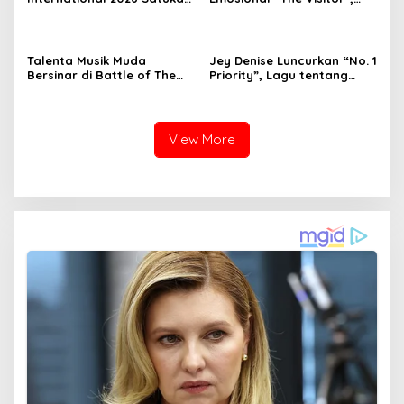
Musisi Lintas Negara
Siap Guncang Industri Pop
Lewat Album Debut
Talenta Musik Muda
Jey Denise Luncurkan “No. 1
Bersinar di Battle of The
Priority”, Lagu tentang
Band Vol 2 PCMS
Keberanian Mengutamakan
Diri Sendiri
View More