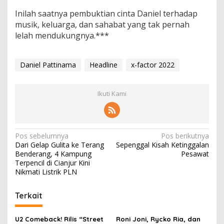
Inilah saatnya pembuktian cinta Daniel terhadap
musik, keluarga, dan sahabat yang tak pernah
lelah mendukungnya.***
Daniel Pattinama
Headline
x-factor 2022
Ikuti Kami
N
Pos sebelumnya
Pos berikutnya
Dari Gelap Gulita ke Terang
Sepenggal Kisah Ketinggalan
a
Benderang, 4 Kampung
Pesawat
v
Terpencil di Cianjur Kini
Nikmati Listrik PLN
i
g
Terkait
a
s
U2 Comeback! Rilis “Street
Roni Joni, Rycko Ria, dan