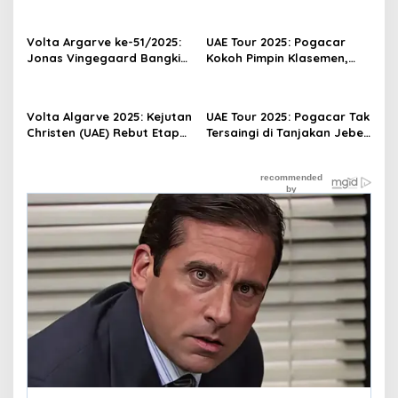
Volta Argarve ke-51/2025:
UAE Tour 2025: Pogacar
Jonas Vingegaard Bangkit
Kokoh Pimpin Klasemen,
Menangi ITT, Sukses Juara
Merlier Menang Sprint
Umum
Etape V
Volta Algarve 2025: Kejutan
UAE Tour 2025: Pogacar Tak
Christen (UAE) Rebut Etape
Tersaingi di Tanjakan Jebel
II
Jais