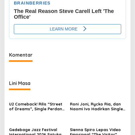
Komentar
Lini Masa
U2 Comeback! Rilis “Street
Roni Joni, Rycko Ria, dan
of Dreams”, Single Perdana
Naomi Ivo Hadirkan Single
Menuju Album Baru Setelah
HipDut Bertema Jatuh
Vakum 9 Tahun
Cinta
Gedebage Jazz Festival
Sienna Spiro Lepas Video
International 2026 Satukan
Emosional “The Visitor”,