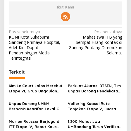
Ikuti Kami
N
Pos sebelumnya
Pos berikutnya
KONI Kota Sukabumi
Mahasiswa ITB yang
a
Gandeng Primaya Hospital,
Sempat Hilang Kontak di
v
Atlet Kini Dapat
Gunung Puntang Ditemukan
Pendampingan Medis
Selamat
i
Terintegrasi
g
Terkait
a
s
Kim Le Court Lolos Merebut
Perkuat Akurasi DTSEN, Tim
i
Etape VI, Grup Unggulan
Unpas Dorong Pendekatan
p
Bersiap Hadapi Etape VII
Humanis dalam Verifikasi
Penentu Juara
Data Sosial
Unpas Dorong UMKM
Vollering Kuasai Rute
o
Berbasis Kearifan Lokal Go
Tanjakan Etape V, Juara
s
Digital untuk Perkuat
2025 Pauline Mengakui
Ekonomi Desa
Peluangnya Sirna
Marlen Reusser Berjaya di
1.200 Mahasiswa
ITT Etape IV, Rebut Kaus
UMBandung Turun Verifikasi