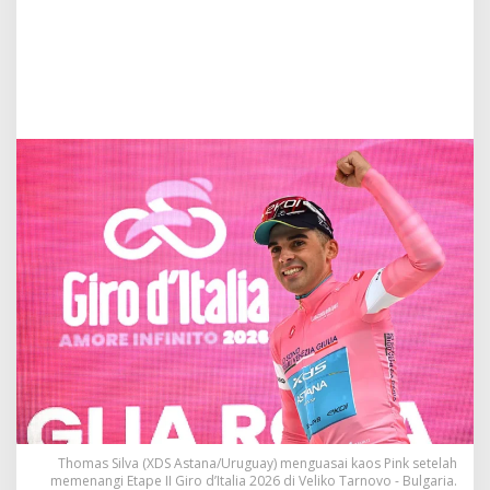
a
p
e
I
d
a
n
I
I
,
K
e
j
u
t
a
n
S
i
l
v
a
K
u
Thomas Silva (XDS Astana/Uruguay) menguasai kaos Pink setelah
a
memenangi Etape II Giro d’Italia 2026 di Veliko Tarnovo - Bulgaria.