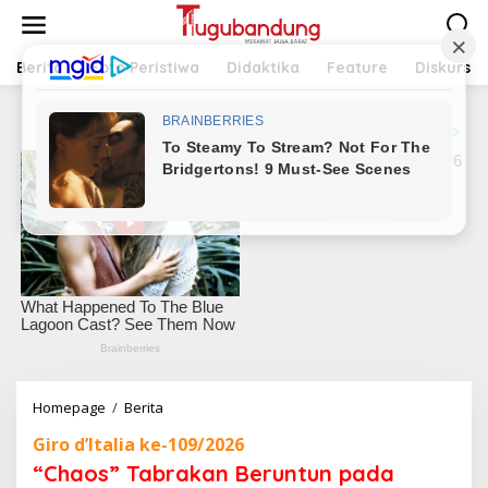
L
e
w
a
Berita
Foto Peristiwa
Didaktika
Feature
Diskursus
t
i
k
e
k
o
n
t
e
n
Homepage
/
Berita
“
C
Giro d’Italia ke-109/2026
h
a
“Chaos” Tabrakan Beruntun pada
o