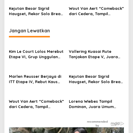
Kuning dari Haugset
Data Anak Tidak Sekolah,
Wujud Nyata Kampus
Kejutan Besar Sigrid
Wout Van Aert “Comeback”
Membantu Jawa Barat
Haugset, Rekor Solo Break
dari Cedera, Tampil
Menyelamatkan Generasi
85 Km pada Etape III
Sebagai Juara
Jangan Lewatkan
Kim Le Court Lolos Merebut
Vollering Kuasai Rute
Etape VI, Grup Unggulan
Tanjakan Etape V, Juara
Bersiap Hadapi Etape VII
2025 Pauline Mengakui
Penentu Juara
Peluangnya Sirna
Marlen Reusser Berjaya di
Kejutan Besar Sigrid
ITT Etape IV, Rebut Kaus
Haugset, Rekor Solo Break
Kuning dari Haugset
85 Km pada Etape III
Wout Van Aert “Comeback”
Lorena Wiebes Tampil
dari Cedera, Tampil
Dominan, Juara Umum
Sebagai Juara
“Hattrick“ Kuasai 3 Etape