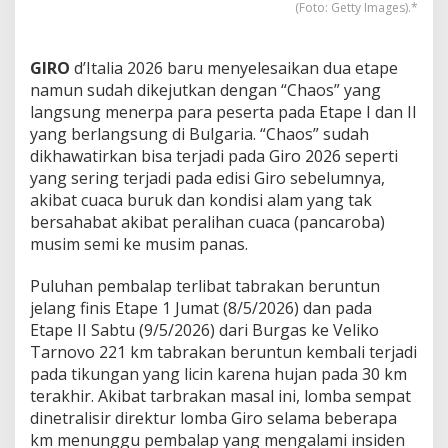
s
(Foto: Getty Images).*
a
i
K
GIRO
d’Italia 2026 baru menyelesaikan dua etape
a
namun sudah dikejutkan dengan “Chaos” yang
u
langsung menerpa para peserta pada Etape I dan II
s
P
yang berlangsung di Bulgaria. “Chaos” sudah
i
dikhawatirkan bisa terjadi pada Giro 2026 seperti
n
yang sering terjadi pada edisi Giro sebelumnya,
k
akibat cuaca buruk dan kondisi alam yang tak
bersahabat akibat peralihan cuaca (pancaroba)
musim semi ke musim panas.
Puluhan pembalap terlibat tabrakan beruntun
jelang finis Etape 1 Jumat (8/5/2026) dan pada
Etape II Sabtu (9/5/2026) dari Burgas ke Veliko
Tarnovo 221 km tabrakan beruntun kembali terjadi
pada tikungan yang licin karena hujan pada 30 km
terakhir. Akibat tarbrakan masal ini, lomba sempat
dinetralisir direktur lomba Giro selama beberapa
km menunggu pembalap yang mengalami insiden