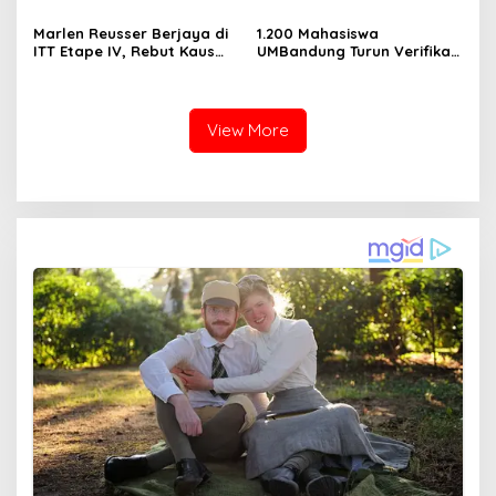
Marlen Reusser Berjaya di
1.200 Mahasiswa
ITT Etape IV, Rebut Kaus
UMBandung Turun Verifikasi
Kuning dari Haugset
Data Anak Tidak Sekolah,
Wujud Nyata Kampus
Membantu Jawa Barat
Menyelamatkan Generasi
View More