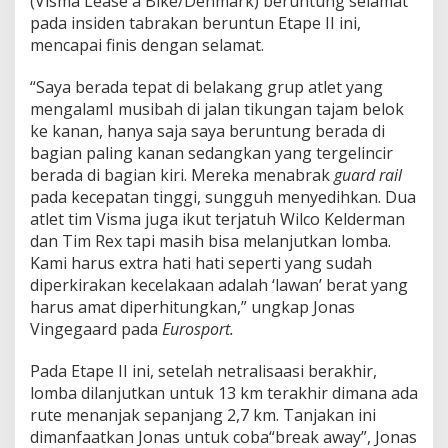
(Visma Lease a Bike/Denmark) beruntung selamat
pada insiden tabrakan beruntun Etape II ini,
mencapai finis dengan selamat.
“Saya berada tepat di belakang grup atlet yang
mengalamI musibah di jalan tikungan tajam belok
ke kanan, hanya saja saya beruntung berada di
bagian paling kanan sedangkan yang tergelincir
berada di bagian kiri. Mereka menabrak
guard rail
pada kecepatan tinggi, sungguh menyedihkan. Dua
atlet tim Visma juga ikut terjatuh Wilco Kelderman
dan Tim Rex tapi masih bisa melanjutkan lomba.
Kami harus extra hati hati seperti yang sudah
diperkirakan kecelakaan adalah ‘lawan’ berat yang
harus amat diperhitungkan,” ungkap Jonas
Vingegaard pada
Eurosport.
Pada Etape II ini, setelah netralisaasi berakhir,
lomba dilanjutkan untuk 13 km terakhir dimana ada
rute menanjak sepanjang 2,7 km. Tanjakan ini
dimanfaatkan Jonas untuk coba“break away”, Jonas