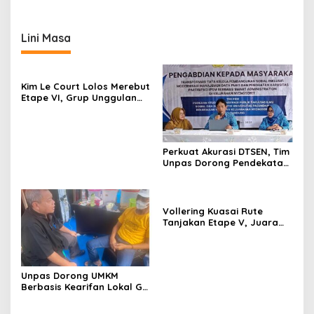
Lini Masa
Kim Le Court Lolos Merebut
Etape VI, Grup Unggulan
Bersiap Hadapi Etape VII
Penentu Juara
Perkuat Akurasi DTSEN, Tim
Unpas Dorong Pendekatan
Humanis dalam Verifikasi
Data Sosial
Vollering Kuasai Rute
Tanjakan Etape V, Juara
2025 Pauline Mengakui
Peluangnya Sirna
Unpas Dorong UMKM
Berbasis Kearifan Lokal Go
Digital untuk Perkuat
Ekonomi Desa