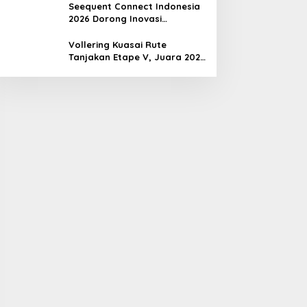
Seequent Connect Indonesia
2026 Dorong Inovasi
Subsurface bagi Sektor
Pertambangan, Energi, dan
Vollering Kuasai Rute
Infrastruktur
Tanjakan Etape V, Juara 2025
Pauline Mengakui Peluangnya
Sirna