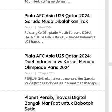
16 tim terbagi 4 grup dengan
H
R
O
O
Piala AFC Asia U23 Qatar 2024:
T
Garuda Muda Dikalahkan Irak
Berita
|
3 Mei 2024
O
L
Peluang Ke Olimpiade Masih Terbuka DOHA,
E
QATAR (TUGUBANDUNG.ID) – Timnas Indonesia
H
U23 harus
R
O
O
T
Piala AFC Asia U23 Qatar 2024:
Duel Indonesia vs Korsel Menuju
Olimpiade Paris 2024
Berita
|
25 April 2024
O
L
PERJUANGAN ekstra keras menanti tim Garuda
E
Muda (timnas Indonesia U23) saat menghadapi
H
R
O
O
Planet Persib, Inovasi Digital
T
Banyak Manfaat untuk Bobotoh
Setia