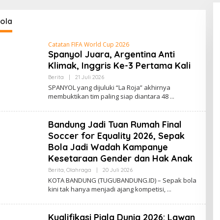
ola
Catatan FIFA World Cup 2026
Spanyol Juara, Argentina Anti
Klimak, Inggris Ke-3 Pertama Kali
Berita
|
21 Juli 2026
O
L
SPANYOL yang dijuluki “La Roja” akhirnya
E
membuktikan tim paling siap diantara 48
H
N
A
D
Bandung Jadi Tuan Rumah Final
A
A
Soccer for Equality 2026, Sepak
H
Bola Jadi Wadah Kampanye
M
A
Kesetaraan Gender dan Hak Anak
D
Berita
,
Olahraga
|
20 Juli 2026
O
L
KOTA BANDUNG (TUGUBANDUNG.ID) – Sepak bola
E
kini tak hanya menjadi ajang kompetisi,
H
A
D
E
Kualifikasi Piala Dunia 2026: Lawan
B