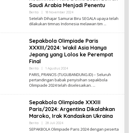
A
Saudi Arabia Menjadi Penentu
Y
U
Berita
|
18 November 2024
O
I
L
Setelah Dihajar Samurai Biru SEGALA upaya telah
N
E
dilakukan timnas Indonesia melawan tim
D
H
R
R
A
O
O
Sepakbola Olimpiade Paris
T
XXXIII/2024: Wakil Asia Hanya
Jepang yang Lolos ke Perempat
Final
Berita
|
1 Agustus 2024
O
L
PARIS, PRANCIS (TUGUBANDUNG.ID) – Seluruh
E
pertandingan babak penyisihan sepakbola
H
Olimpiade 2024 telah diselesaikan.
R
O
O
T
Sepakbola Olimpiade XXXIII
Paris/2024: Argentina Dikalahkan
Maroko, Irak Kandaskan Ukraina
Berita
|
28 Juli 2024
O
L
SEPAKBOLA Olimpiade Paris 2024 dengan peserta
E