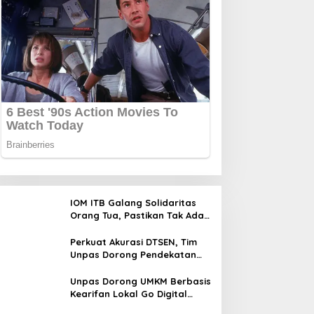
IOM ITB Galang Solidaritas
Orang Tua, Pastikan Tak Ada
Mahasiswa Putus Kuliah
karena Kendala Ekonomi
Perkuat Akurasi DTSEN, Tim
Unpas Dorong Pendekatan
Humanis dalam Verifikasi
Data Sosial
Unpas Dorong UMKM Berbasis
Kearifan Lokal Go Digital
untuk Perkuat Ekonomi Desa