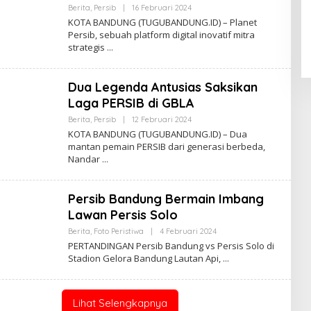
Berita
,
Persib
|
16 Februari 2024
O
L
KOTA BANDUNG (TUGUBANDUNG.ID) – Planet
E
Persib, sebuah platform digital inovatif mitra
H
strategis
R
O
O
T
Dua Legenda Antusias Saksikan
Laga PERSIB di GBLA
Berita
,
Persib
|
12 Februari 2024
O
L
KOTA BANDUNG (TUGUBANDUNG.ID) – Dua
E
mantan pemain PERSIB dari generasi berbeda,
H
Nandar
R
O
O
T
Persib Bandung Bermain Imbang
Lawan Persis Solo
Berita
,
Foto Peristiwa
|
4 Februari 2024
O
L
PERTANDINGAN Persib Bandung vs Persis Solo di
E
Stadion Gelora Bandung Lautan Api,
H
R
O
O
T
Lihat Selengkapnya