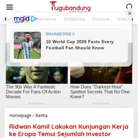
L
e
w
a
Berita
Foto Peristiwa
Didaktika
Feature
Diskursus
t
i
k
e
k
o
n
t
e
n
Homepage
/
Berita
R
i
Ridwan Kamil Lakukan Kunjungan Kerja
d
w
ke Eropa Temui Sejumlah Investor
a