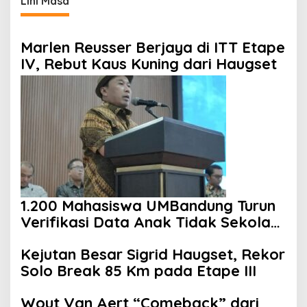
Lini Masa
Marlen Reusser Berjaya di ITT Etape
IV, Rebut Kaus Kuning dari Haugset
1.200 Mahasiswa UMBandung Turun
Verifikasi Data Anak Tidak Sekolah,
Wujud Nyata Kampus Membantu
Kejutan Besar Sigrid Haugset, Rekor
Jawa Barat Menyelamatkan
Solo Break 85 Km pada Etape III
Generasi
Wout Van Aert “Comeback” dari