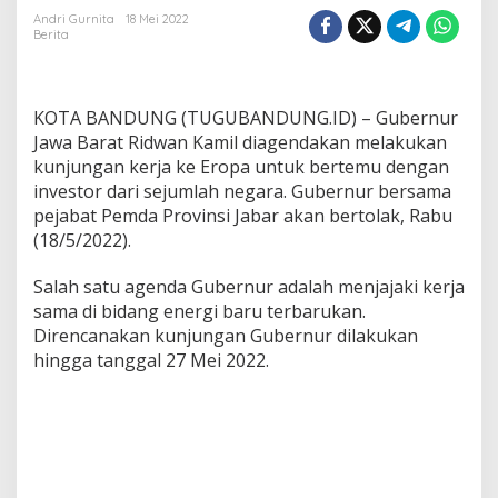
n
Andri Gurnita
18 Mei 2022
Berita
K
a
m
i
KOTA BANDUNG (TUGUBANDUNG.ID) – Gubernur
l
L
Jawa Barat Ridwan Kamil diagendakan melakukan
a
kunjungan kerja ke Eropa untuk bertemu dengan
k
investor dari sejumlah negara. Gubernur bersama
u
pejabat Pemda Provinsi Jabar akan bertolak, Rabu
k
(18/5/2022).
a
n
K
Salah satu agenda Gubernur adalah menjajaki kerja
u
sama di bidang energi baru terbarukan.
n
Direncanakan kunjungan Gubernur dilakukan
j
hingga tanggal 27 Mei 2022.
u
n
g
a
n
K
e