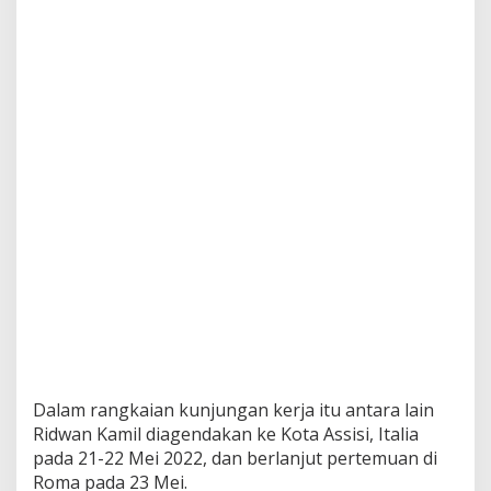
r
j
a
k
e
E
r
o
p
a
T
e
m
u
i
S
e
j
u
m
l
Dalam rangkaian kunjungan kerja itu antara lain
a
Ridwan Kamil diagendakan ke Kota Assisi, Italia
h
I
pada 21-22 Mei 2022, dan berlanjut pertemuan di
n
Roma pada 23 Mei.