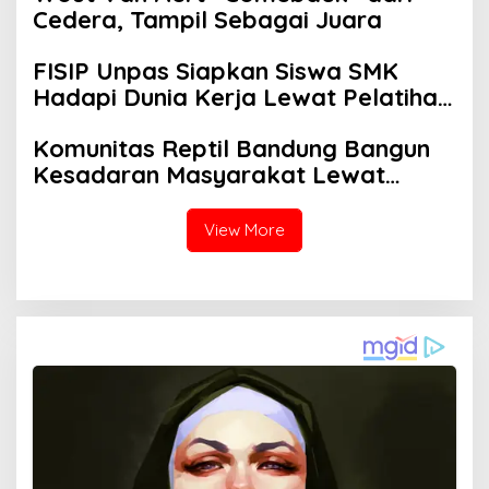
Cedera, Tampil Sebagai Juara
FISIP Unpas Siapkan Siswa SMK
Hadapi Dunia Kerja Lewat Pelatihan
Komunikasi Asertif Berbasis Role
Komunitas Reptil Bandung Bangun
Play
Kesadaran Masyarakat Lewat
Edukasi Satwa
View More