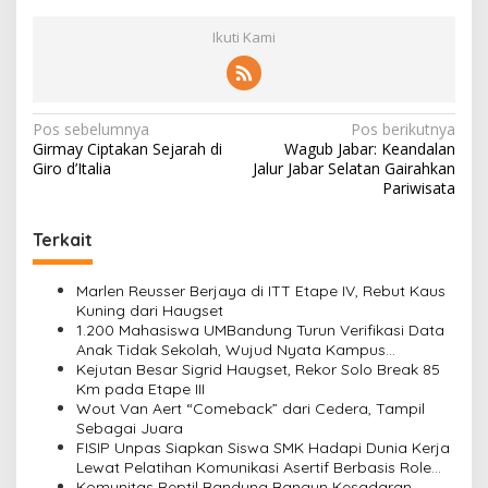
Ikuti Kami
N
Pos sebelumnya
Pos berikutnya
Girmay Ciptakan Sejarah di
Wagub Jabar: Keandalan
a
Giro d’Italia
Jalur Jabar Selatan Gairahkan
v
Pariwisata
i
Terkait
g
a
Marlen Reusser Berjaya di ITT Etape IV, Rebut Kaus
s
Kuning dari Haugset
1.200 Mahasiswa UMBandung Turun Verifikasi Data
i
Anak Tidak Sekolah, Wujud Nyata Kampus
Membantu Jawa Barat Menyelamatkan Generasi
Kejutan Besar Sigrid Haugset, Rekor Solo Break 85
p
Km pada Etape III
o
Wout Van Aert “Comeback” dari Cedera, Tampil
Sebagai Juara
s
FISIP Unpas Siapkan Siswa SMK Hadapi Dunia Kerja
Lewat Pelatihan Komunikasi Asertif Berbasis Role
Play
Komunitas Reptil Bandung Bangun Kesadaran