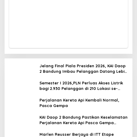
Jelang Final Piala Presiden 2026, KAI Daop
2 Bandung Imbau Pelanggan Datang Lebih
Awal ke Stasiun
Semester I 2026,PLN Perluas Akses Listrik
bagi 2.930 Pelanggan di 210 Lokasi se-
Jawa Barat
Perjalanan Kereta Api Kembali Normal,
Pasca Gempa
KAI Daop 2 Bandung Pastikan Keselamatan
Perjalanan Kereta Api Pasca Gempa
Pangandaran, Pemeriksaan Jalur Masih
Berlangsung
Marlen Reusser Berjaya di ITT Etape