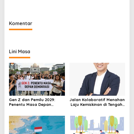
Terlupakan
Tahun Keterbukaan
Informasi”
Komentar
Lini Masa
Gen Z dan Pemilu 2029:
Jalan Kolaboratif Menahan
Penentu Masa Depan
Laju Kemiskinan di Tengah
Demokrasi Indonesia
Badai Ekonomi