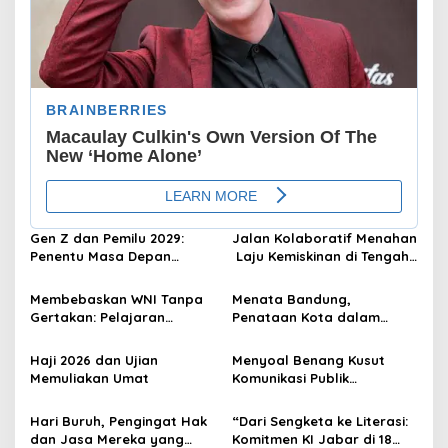
Gen Z dan Pemilu 2029:
Jalan Kolaboratif Menahan
Penentu Masa Depan
Laju Kemiskinan di Tengah
Demokrasi Indonesia
Badai Ekonomi
Membebaskan WNI Tanpa
Menata Bandung,
Gertakan: Pelajaran
Penataan Kota dalam
Diplomasi dari Menlu
Perspektif “Green Social
Sugiono
Work”
Haji 2026 dan Ujian
Menyoal Benang Kusut
Memuliakan Umat
Komunikasi Publik
Pemerintah
Hari Buruh, Pengingat Hak
“Dari Sengketa ke Literasi:
dan Jasa Mereka yang
Komitmen KI Jabar di 18