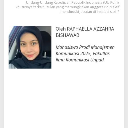
F
Undang-Undang Kepolisian Republik Indonesia (UU Polri),
r
khususnya terkait usulan yang memungkinkan anggota Polri aktif
a
menduduki jabatan di institusi sipil.*
m
i
n
Oleh RAPHAELLA AZZAHRA
g
BISHAWAB
d
i
R
Mahasiswa Prodi Manajemen
u
Komunikasi 2025, Fakultas
a
Ilmu Komunikasi Unpad
n
g
P
u
b
l
i
k