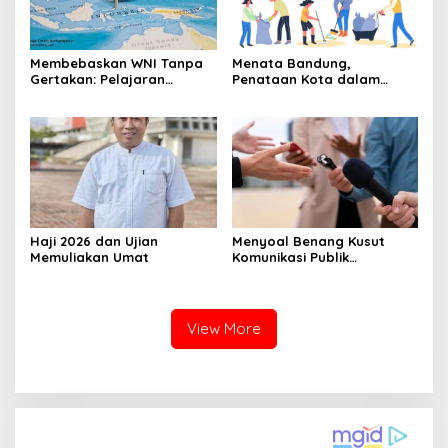
Membebaskan WNI Tanpa
Menata Bandung,
Gertakan: Pelajaran
Penataan Kota dalam
Diplomasi dari Menlu
Perspektif “Green Social
Sugiono
Work”
Haji 2026 dan Ujian
Menyoal Benang Kusut
Memuliakan Umat
Komunikasi Publik
Pemerintah
View More