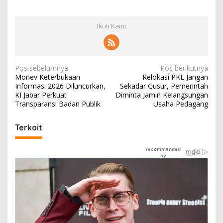
Ikuti Kami
N
Pos sebelumnya
Pos berikutnya
Monev Keterbukaan
Relokasi PKL Jangan
a
Informasi 2026 Diluncurkan,
Sekadar Gusur, Pemerintah
v
KI Jabar Perkuat
Diminta Jamin Kelangsungan
Transparansi Badan Publik
Usaha Pedagang
i
g
Terkait
a
s
i
p
o
s