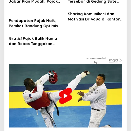
Jabar Kian Mudah, Pojok
Tersebar di Gedung Sate
Samsat Tersedia di 34
hingga Mall, e-SKKP
Wilayah
Langsung Dikirim ke Email
Sharing Komunikasi dan
Motivasi Dr Aqua di Kantor
Pendapatan Pajak Naik,
Pajak Yogyakarta untuk
Pemkot Bandung Optimis
Tingkatkan Pelayanan
Songsong Tahun 2025
kepada Publik
Gratis! Pajak Balik Nama
dan Bebas Tunggakan
Kelima Kendaraan
Bermotor