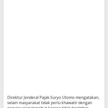
d
i
l
a
n
Direktur Jenderal Pajak Suryo Utomo mengatakan,
selain masyarakat tidak perlu khawatir dengan