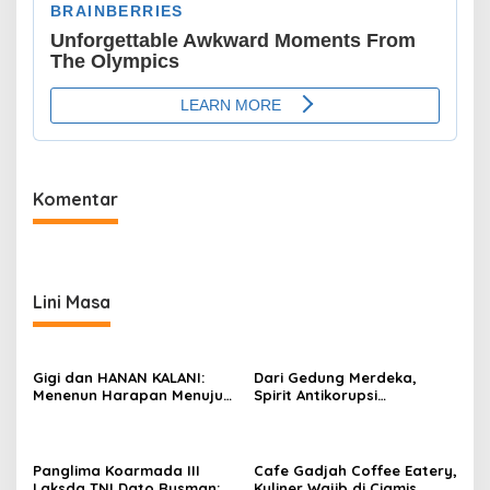
Komentar
Lini Masa
Gigi dan HANAN KALANI:
Dari Gedung Merdeka,
Menenun Harapan Menuju
Spirit Antikorupsi
Kelurahan Ramah
Disuarakan: Keterbukaan
Disabilitas
Informasi Jadi Kunci
Panglima Koarmada III
Cafe Gadjah Coffee Eatery,
Laksda TNI Dato Rusman:
Kuliner Wajib di Ciamis