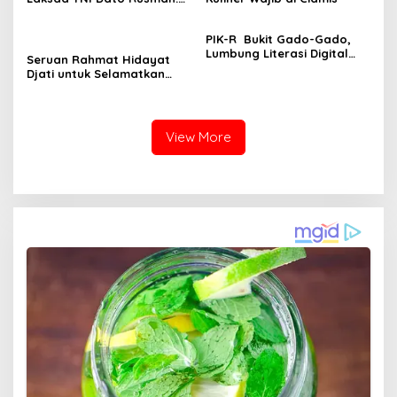
Jabatan itu Amanah yang
Menuntut Kerja Nyata,
PIK-R Bukit Gado-Gado,
bukan Anugerah
Lumbung Literasi Digital
Seruan Rahmat Hidayat
dan Teladan Generasui
Djati untuk Selamatkan
Muda Indonesia
Susanti dan Reformasi
Tata Kelola Pekerja Migran
Indonesia
View More