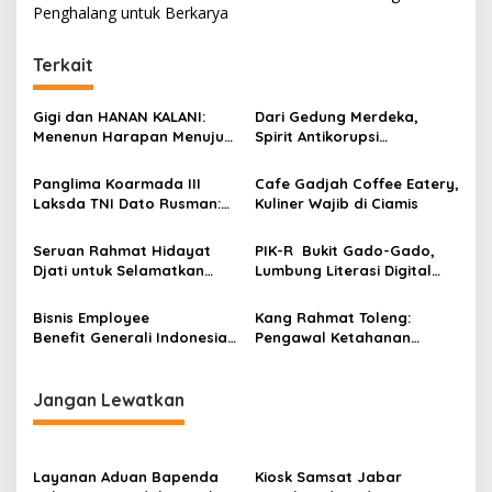
v
Penghalang untuk Berkarya
i
g
Terkait
a
s
Gigi dan HANAN KALANI:
Dari Gedung Merdeka,
Menenun Harapan Menuju
Spirit Antikorupsi
i
Kelurahan Ramah
Disuarakan: Keterbukaan
p
Disabilitas
Informasi Jadi Kunci
Panglima Koarmada III
Cafe Gadjah Coffee Eatery,
Laksda TNI Dato Rusman:
Kuliner Wajib di Ciamis
o
Jabatan itu Amanah yang
s
Menuntut Kerja Nyata,
Seruan Rahmat Hidayat
PIK-R Bukit Gado-Gado,
bukan Anugerah
Djati untuk Selamatkan
Lumbung Literasi Digital
Susanti dan Reformasi
dan Teladan Generasui
Tata Kelola Pekerja Migran
Muda Indonesia
Bisnis Employee
Kang Rahmat Toleng:
Indonesia
Benefit Generali Indonesia
Pengawal Ketahanan
Semakin Meningkat
Pangan Jawa Barat dari
Tanah “Lumbung Padi”
Karawang, Kini Menakhodai
Jangan Lewatkan
Komisi 1 DPRD Jabar
Layanan Aduan Bapenda
Kiosk Samsat Jabar