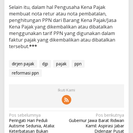
Selain itu, dalam hal Pengusaha Kena Pajak
membuat nota retur atau nota pembatalan,
penghitungan PPN dari Barang Kena Pajak/Jasa
Kena Pajak yang dikembalikan atau dibatalkan
menggunakan tarif PPN yang digunakan dalam
faktur pajak yang dikembalikan atau dibatalkan
tersebut.
***
dirjen pajak
djp
pajak
ppn
reformasi ppn
Ikuti Kami
N
Pos sebelumnya
Pos berikutnya
Peringati Hari Peduli
Gubernur Jawa Barat Ridwan
a
Autisme Sedunia, Atalia:
Kamil: Aspirasi Jabar
Keterbatasan Bukan
Didengar Pusat