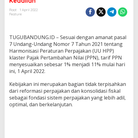
Keadilan
r
m
Root
1 April 2022
Feature
a
s
i
P
TUGUBANDUNG.ID – Sesuai dengan amanat pasal
P
N
7 Undang-Undang Nomor 7 Tahun 2021 tentang
K
Harmonisasi Peraturan Perpajakan (UU HPP)
e
klaster Pajak Pertambahan Nilai (PPN), tarif PPN
d
menyesuaikan sebesar 1% menjadi 11% mulai hari
e
ini, 1 April 2022.
p
a
n
Kebijakan ini merupakan bagian tidak terpisahkan
k
dari reformasi perpajakan dan konsolidasi fiskal
a
sebagai fondasi sistem perpajakan yang lebih adil,
n
optimal, dan berkelanjutan.
R
a
s
a
K
e
a