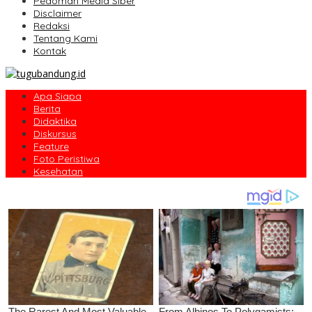
Pedoman Media Siber
Disclaimer
Redaksi
Tentang Kami
Kontak
Apa Siapa
Berita
Didaktika
Diskursus
Feature
Foto Peristiwa
Kesehatan