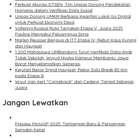
Perkuat Akurasi DTSEN, Tim Unpas Dorong Pendekatan
Humanis dalam Verifikasi Data Sosial
Unpas Dorong UMKM Berbasis Kearifan Lokal Go Digital
untuk Perkuat Ekonomi Desa
Vollering Kuasai Rute Tanjakan Etape V, Juara 2025
Pauline Mengakui Peluangnya Sirna
Marlen Reusser Berjaya di ITT Etape IV, Rebut Kaus Kuning
dari Haugset
1.200 Mahasiswa UMBandung Turun Verifikasi Data Anak
Tidak Sekolah, Wujud Nyata Kampus Membantu Jawa
Barat Menyelamatkan Generasi
Kejutan Besar Sigrid Haugset, Rekor Solo Break 85 Km
pada Etape III
Wout Van Aert “Comeback” dari Cedera, Tampil Sebagai
Juara
Jangan Lewatkan
Preview MotoGP 2025: Tantangan Baru & Persaingan
Semakin Ketat