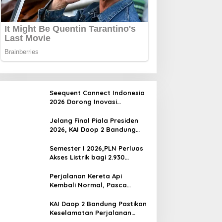
Seequent Connect Indonesia
2026 Dorong Inovasi
Subsurface bagi Sektor
Pertambangan, Energi, dan
Jelang Final Piala Presiden
Infrastruktur
2026, KAI Daop 2 Bandung
Imbau Pelanggan Datang
Lebih Awal ke Stasiun
Semester I 2026,PLN Perluas
Akses Listrik bagi 2.930
Pelanggan di 210 Lokasi se-
Jawa Barat
Perjalanan Kereta Api
Kembali Normal, Pasca
Gempa
KAI Daop 2 Bandung Pastikan
Keselamatan Perjalanan
Kereta Api Pasca Gempa