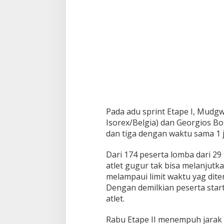
i
m
p
i
n
a
n
K
l
a
s
e
m
Pada adu sprint Etape I, Mudg
e
Isorex/Belgia) dan Georgios Bo
n
dan tiga dengan waktu sama 1 j
Dari 174 peserta lomba dari 29 
atlet gugur tak bisa melanjutka
melampaui limit waktu yag diten
Dengan demilkian peserta start
atlet.
Rabu Etape II menempuh jarak