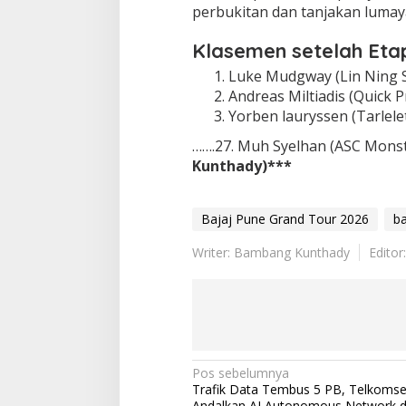
perbukitan dan tanjakan lumay
Klasemen setelah Etap
Luke Mudgway (Lin Ning St
Andreas Miltiadis (Quick 
Yorben lauryssen (Tarlelet
…….27. Muh Syelhan (ASC Monste
Kunthady)***
Bajaj Pune Grand Tour 2026
b
Writer: Bambang Kunthady
Edito
N
Pos sebelumnya
Trafik Data Tembus 5 PB, Telkomsel
a
Andalkan AI Autonomous Network di