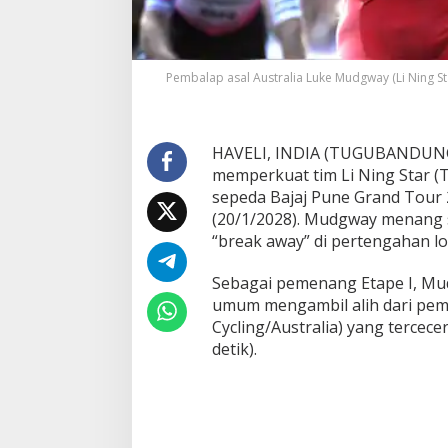
t
a
p
e
Pembalap asal Australia Luke Mudgway (Li Ning Sta
I
,
K
HAVELI, INDIA (TUGUBANDUNG.I
u
memperkuat tim Li Ning Star (
a
sepeda Bajaj Pune Grand Tour 202
s
a
(20/1/2028). Mudgway menang
i
“break away” di pertengahan l
K
a
Sebagai pemenang Etape I, Mu
u
umum mengambil alih dari pe
s
K
Cycling/Australia) yang tercecer
u
detik).
n
i
n
g
P