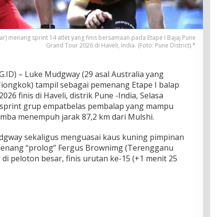
r) menang sprint 14 atlet yang finis bersamaan pada Etape I Bajaj Pune
Grand Tour 2026 di Haveli, India. (Foto: Pune District).*
D) – Luke Mudgway (29 asal Australia yang
Tiongkok) tampil sebagai pemenang Etape I balap
6 finis di Haveli, distrik Pune -India, Selasa
 sprint grup empatbelas pembalap yang mampu
omba menempuh jarak 87,2 km dari Mulshi.
dgway sekaligus menguasai kaus kuning pimpinan
menang “prolog” Fergus Brownimg (Terengganu
 di peloton besar, finis urutan ke-15 (+1 menit 25