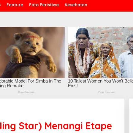
s
Feature
Foto Peristiwa
Kesehatan
ing Star) Menangi Etape