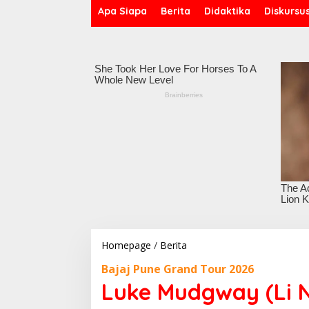
Apa Siapa
Berita
Didaktika
Diskursu
Homepage
/
Berita
L
u
Bajaj Pune Grand Tour 2026
k
e
Luke Mudgway (Li N
M
u