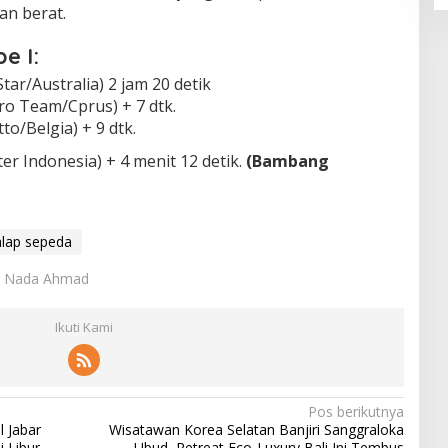
an berat.
e I:
ar/Australia) 2 jam 20 detik
Pro Team/Cprus) + 7 dtk.
to/Belgia) + 9 dtk.
r Indonesia) + 4 menit 12 detik.
(Bambang
alap sepeda
r: Nada Ahmad
Ikuti Kami
Pos berikutnya
 Jabar
Wisatawan Korea Selatan Banjiri Sanggraloka
 Libur
Ubud, Retreat Eco-Luxury Bali Ini Tembus