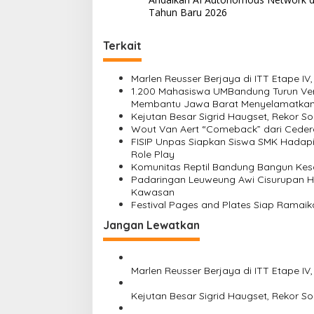
v
Tahun Baru 2026
i
Terkait
g
a
Marlen Reusser Berjaya di ITT Etape IV
s
1.200 Mahasiswa UMBandung Turun Ver
Membantu Jawa Barat Menyelamatkan
i
Kejutan Besar Sigrid Haugset, Rekor So
Wout Van Aert “Comeback” dari Ceder
p
FISIP Unpas Siapkan Siswa SMK Hadapi 
o
Role Play
Komunitas Reptil Bandung Bangun Ke
s
Padaringan Leuweung Awi Cisurupan H
Kawasan
Festival Pages and Plates Siap Ramai
Jangan Lewatkan
Marlen Reusser Berjaya di ITT Etape IV
Kejutan Besar Sigrid Haugset, Rekor So