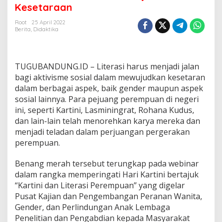
r
Kesetaraan
a
s
Root
25 April 2022
i
Berita
,
Didaktika
K
r
i
t
TUGUBANDUNG.ID – Literasi harus menjadi jalan
i
bagi aktivisme sosial dalam mewujudkan kesetaran
s
dalam berbagai aspek, baik gender maupun aspek
H
sosial lainnya. Para pejuang perempuan di negeri
a
r
ini, seperti Kartini, Lasminingrat, Rohana Kudus,
u
dan lain-lain telah menorehkan karya mereka dan
s
menjadi teladan dalam perjuangan pergerakan
J
perempuan.
a
d
i
Benang merah tersebut terungkap pada webinar
B
dalam rangka memperingati Hari Kartini bertajuk
a
“Kartini dan Literasi Perempuan” yang digelar
g
Pusat Kajian dan Pengembangan Peranan Wanita,
i
Gender, dan Perlindungan Anak Lembaga
a
n
Penelitian dan Pengabdian kepada Masyarakat