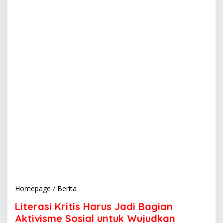
Homepage
/
Berita
L
i
Literasi Kritis Harus Jadi Bagian
t
e
Aktivisme Sosial untuk Wujudkan