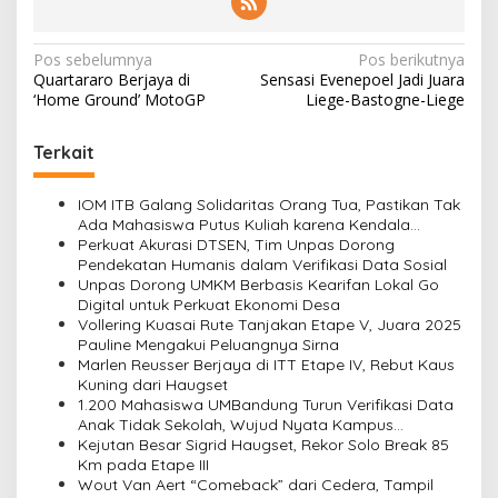
N
Pos sebelumnya
Pos berikutnya
Quartararo Berjaya di
Sensasi Evenepoel Jadi Juara
a
‘Home Ground’ MotoGP
Liege-Bastogne-Liege
v
i
Terkait
g
IOM ITB Galang Solidaritas Orang Tua, Pastikan Tak
a
Ada Mahasiswa Putus Kuliah karena Kendala
s
Ekonomi
Perkuat Akurasi DTSEN, Tim Unpas Dorong
Pendekatan Humanis dalam Verifikasi Data Sosial
i
Unpas Dorong UMKM Berbasis Kearifan Lokal Go
Digital untuk Perkuat Ekonomi Desa
p
Vollering Kuasai Rute Tanjakan Etape V, Juara 2025
o
Pauline Mengakui Peluangnya Sirna
Marlen Reusser Berjaya di ITT Etape IV, Rebut Kaus
s
Kuning dari Haugset
1.200 Mahasiswa UMBandung Turun Verifikasi Data
Anak Tidak Sekolah, Wujud Nyata Kampus
Membantu Jawa Barat Menyelamatkan Generasi
Kejutan Besar Sigrid Haugset, Rekor Solo Break 85
Km pada Etape III
Wout Van Aert “Comeback” dari Cedera, Tampil