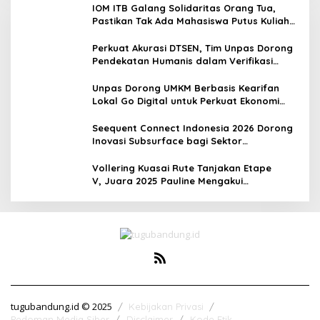
IOM ITB Galang Solidaritas Orang Tua,
Pastikan Tak Ada Mahasiswa Putus Kuliah
karena Kendala Ekonomi
Perkuat Akurasi DTSEN, Tim Unpas Dorong
Pendekatan Humanis dalam Verifikasi
Data Sosial
Unpas Dorong UMKM Berbasis Kearifan
Lokal Go Digital untuk Perkuat Ekonomi
Desa
Seequent Connect Indonesia 2026 Dorong
Inovasi Subsurface bagi Sektor
Pertambangan, Energi, dan Infrastruktur
Vollering Kuasai Rute Tanjakan Etape
V, Juara 2025 Pauline Mengakui
Peluangnya Sirna
tugubandung.id © 2025
Kebijakan Privasi
Pedoman Media Siber
Disclaimer
Kode Etik