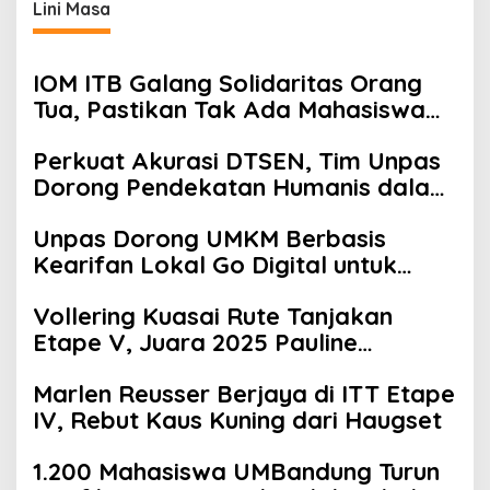
Lini Masa
IOM ITB Galang Solidaritas Orang
Tua, Pastikan Tak Ada Mahasiswa
Putus Kuliah karena Kendala
Perkuat Akurasi DTSEN, Tim Unpas
Ekonomi
Dorong Pendekatan Humanis dalam
Verifikasi Data Sosial
Unpas Dorong UMKM Berbasis
Kearifan Lokal Go Digital untuk
Perkuat Ekonomi Desa
Vollering Kuasai Rute Tanjakan
Etape V, Juara 2025 Pauline
Mengakui Peluangnya Sirna
Marlen Reusser Berjaya di ITT Etape
IV, Rebut Kaus Kuning dari Haugset
1.200 Mahasiswa UMBandung Turun