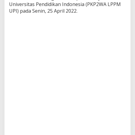
A
Universitas Pendidikan Indonesia (PKP2WA LPPM
k
UPI) pada Senin, 25 April 2022.
t
i
v
i
s
m
e
S
o
s
i
a
l
u
n
t
u
k
W
u
j
u
d