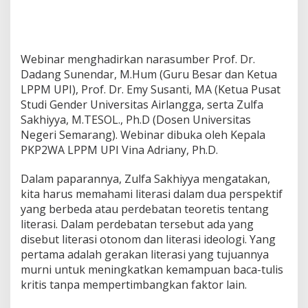
k
a
n
K
e
Webinar menghadirkan narasumber Prof. Dr.
s
Dadang Sunendar, M.Hum (Guru Besar dan Ketua
e
LPPM UPI), Prof. Dr. Emy Susanti, MA (Ketua Pusat
t
Studi Gender Universitas Airlangga, serta Zulfa
a
r
Sakhiyya, M.TESOL., Ph.D (Dosen Universitas
a
Negeri Semarang). Webinar dibuka oleh Kepala
a
PKP2WA LPPM UPI Vina Adriany, Ph.D.
n
Dalam paparannya, Zulfa Sakhiyya mengatakan,
kita harus memahami literasi dalam dua perspektif
yang berbeda atau perdebatan teoretis tentang
literasi. Dalam perdebatan tersebut ada yang
disebut literasi otonom dan literasi ideologi. Yang
pertama adalah gerakan literasi yang tujuannya
murni untuk meningkatkan kemampuan baca-tulis
kritis tanpa mempertimbangkan faktor lain.