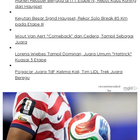
Marlen Reusser Berjaya di ITT Etape IV, Rebut Kaus Kuning
dari Haugset
Kejutan Besar Sigrid Haugset, Rekor Solo Break 85 Km
pada Etape III
Wout Van Aert “Comeback” dari Cedera, Tampil Sebagai
Juara
Lorena Wiebes Tampil Dominan, Juara Umum “Hattrick“
Kuasai 3 Etape
Pogacar Juara TdF Kelima Kali, Tim LiDL Trek Juara
Beregu