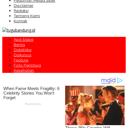
Pedoman Media Siber
Disclaimer
Redaksi
Tentang Kami
Kontak
Apa Siapa
Berita
Didaktika
Diskursus
Feature
Foto Peristiwa
Kesehatan