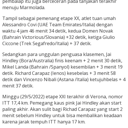
pembalap itu juga berceceran pada tanjakan terakhir
menuju Marmolada.
Tampil sebagai pemenang etape XX, atlet tuan umah
Alessandro Covi (UAE Team Emirates/Italia) dengan
waktu 4 jam 46 menit 34 detik, kedua Domen Novak
(Bahrain Victorious/Slovania) +32 detik, ketiga Giulio
Ciccone (Trek Segafredo/Italia) + 37 detik.
Sedangkan para unggulan penguasa klasemen, Jai
Hindley (Bora/Australia) finis keenam + 2 menit 30 detik,
Mikel Landa (Bahrain /Spanyol) kesembilan + 3 menit 19
detik. Richard Carapaz (Ienos) kesebelas + 3 menit 58
detik dan Vincenzo Nibali (Astana /Italia) ketujuhbelas + 4
menit 37 detik.
Minggu (29/5/2022) etape XXI terakhir di Verona, nomor
ITT 17,4 km. Pemegang kaus pink Jai Hindley akan start
paling akhir. Akan sulit bagi Richad Carapaz yang start 2
menit sebelum Hindley untuk bisa membalikan keadaan
karena jarak tempuh ITT hanya 17 km.