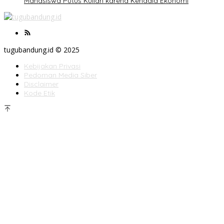
Mahasiswa Putus Kuliah karena Kendala Ekonomi
tugubandung.id © 2025
Kebijakan Privasi
Pedoman Media Siber
Disclaimer
Kode Etik