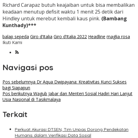
Richard Carapaz butuh keajaiban untuk bisa membalikan
keadaan menutup defisit waktu 1 menit 25 detik dari
Hindley untuk merebut kembali kaus pink.
(Bambang
Kunthady)***
balap sepeda
Giro d’Italia
Giro d’Italia 2022
Headline
maglia rosa
Ikuti Kami
Navigasi pos
Pos sebelumnya
Dr Aqua Dwipayana: Kreativitas Kunci Sukses
bagi Siapapun
Pos berikutnya
Wagub Jabar dan Menteri Sosial Hadiri Hari Lanjut
Usia Nasional di Tasikmalaya
Terkait
Perkuat Akurasi DTSEN, Tim Unpas Dorong Pendekatan
Humanis dalam Verifikasi Data Sosial