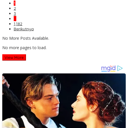
1
2
3
…
1,182
Berikutnya
No More Posts Available.
No more pages to load.
View More