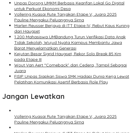
Unpas Dorong UMKM Berbasis Kearifan Lokal Go Digital
untuk Perkuat Ekonomi Desa
Vollering Kuasai Rute Tanjakan Etape V, Juara 2025
Pauline Mengakui Peluangnya Sirna
Marlen Reusser Berjaya di ITT Etape IV, Rebut Kaus Kuning
dari Haugset
1.200 Mahasiswa UMBandung Turun Verifikasi Data Anak
Tidak Sekolah, Wujud Nyata Kampus Membantu Jawa
Barat Menyelamatkan Generasi
Kejutan Besar Sigrid Haugset, Rekor Solo Break 85 Km
pada Etape III
Wout Van Aert “Comeback” dari Cedera, Tampil Sebagai
Juara
FISIP Unpas Siapkan Siswa SMK Hadapi Dunia Kerja Lewat
Pelatihan Komunikasi Asertif Berbasis Role Play
Jangan Lewatkan
Vollering Kuasai Rute Tanjakan Etape V, Juara 2025
Pauline Mengakui Peluangnya Sirna