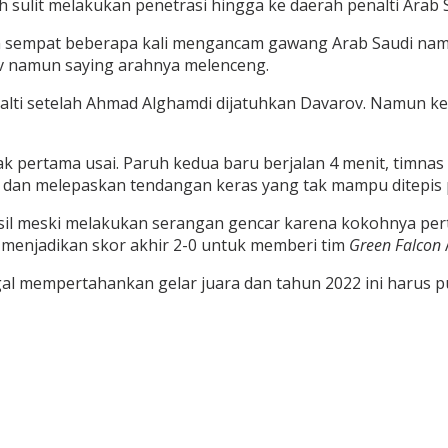
ulit melakukan penetrasi hingga ke daerah penalti Arab S
an sempat beberapa kali mengancam gawang Arab Saudi na
ov namun saying arahnya melenceng.
nalti setelah Ahmad Alghamdi dijatuhkan Davarov. Namun ke
abak pertama usai. Paruh kedua baru berjalan 4 menit, timn
 dan melepaskan tendangan keras yang tak mampu ditepis 
il meski melakukan serangan gencar karena kokohnya pert
 menjadikan skor akhir 2-0 untuk memberi tim
Green Falcon
al mempertahankan gelar juara dan tahun 2022 ini harus p