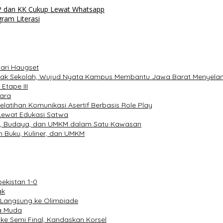
TP dan KK Cukup Lewat Whatsapp
am Literasi
dari Haugset
idak Sekolah, Wujud Nyata Kampus Membantu Jawa Barat Menyela
Etape III
uara
latihan Komunikasi Asertif Berbasis Role Play
Lewat Edukasi Satwa
m, Budaya, dan UMKM dalam Satu Kawasan
 Buku, Kuliner, dan UMKM
ekistan 1-0
ak
et Langsung ke Olimpiade
da Muda
 ke Semi Final, Kandaskan Korsel