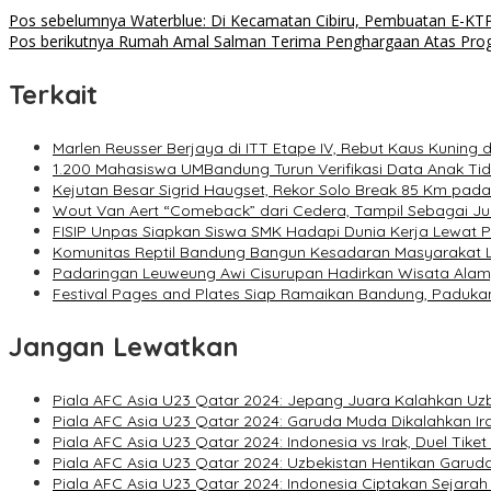
Pos sebelumnya
Waterblue: Di Kecamatan Cibiru, Pembuatan E-K
Pos berikutnya
Rumah Amal Salman Terima Penghargaan Atas Progr
Terkait
Marlen Reusser Berjaya di ITT Etape IV, Rebut Kaus Kuning 
1.200 Mahasiswa UMBandung Turun Verifikasi Data Anak T
Kejutan Besar Sigrid Haugset, Rekor Solo Break 85 Km pada 
Wout Van Aert “Comeback” dari Cedera, Tampil Sebagai J
FISIP Unpas Siapkan Siswa SMK Hadapi Dunia Kerja Lewat Pe
Komunitas Reptil Bandung Bangun Kesadaran Masyarakat 
Padaringan Leuweung Awi Cisurupan Hadirkan Wisata Ala
Festival Pages and Plates Siap Ramaikan Bandung, Padukan
Jangan Lewatkan
Piala AFC Asia U23 Qatar 2024: Jepang Juara Kalahkan Uzb
Piala AFC Asia U23 Qatar 2024: Garuda Muda Dikalahkan Ir
Piala AFC Asia U23 Qatar 2024: Indonesia vs Irak, Duel Tik
Piala AFC Asia U23 Qatar 2024: Uzbekistan Hentikan Garu
Piala AFC Asia U23 Qatar 2024: Indonesia Ciptakan Sejarah