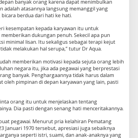
i depan banyak orang karena dapat menimbulkan
an adalah atasannya langsung memanggil yang
icara berdua dari hati ke hati.
beri kesempatan kepada karyawan itu untuk
 memberikan dukungan penuh. Sekecil apa pun
i minimal lisan. Itu sekaligus sebagai terapi kejut
tidak melakukan hal serupa,” tutur Dr Aqua.
sudah memberikan motivasi kepada sejuta orang lebih
luhan negara itu, jika ada pegawai yang berprestasi
orang banyak. Penghargaannya tidak harus dalam
 oleh pimpinan di depan karyawan yang lain, pasti
inta orang itu untuk menjelaskan tentang
inya. Dia pasti dengan senang hati menceritakannya.
 dibuat pegawai. Menurut pria kelahiran Pematang
3 Januari 1970 tersebut, apresiasi juga sebaiknya
uarganya seperti istri, suami, dan anak-anaknya yang