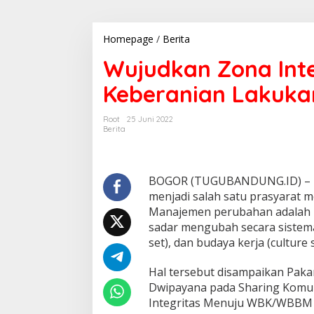
Homepage
/
Berita
W
u
Wujudkan Zona Inte
j
u
Keberanian Lakuk
d
k
a
Root
25 Juni 2022
n
Berita
Z
o
n
a
BOGOR (TUGUBANDUNG.ID) – K
I
menjadi salah satu prasyarat m
n
Manajemen perubahan adalah u
t
sadar mengubah secara sistemat
e
g
set), dan budaya kerja (culture s
r
i
Hal tersebut disampaikan Paka
t
Dwipayana pada Sharing Komun
a
Integritas Menuju WBK/WBBM p
s