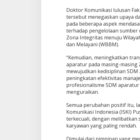
k
a
Doktor Komunikasi lulusan Fak
n
tersebut menegaskan upaya d
M
pada beberapa aspek mendasar
a
n
terhadap pengelolaan sumber 
a
Zona Integritas menuju Wilaya
j
dan Melayani (WBBM).
e
m
“Kemudian, meningkatkan tran
e
n
aparatur pada masing-masing 
P
mewujudkan kedisiplinan SDM a
e
peningkatan efektivitas mana
r
profesionalisme SDM aparatur 
u
menguraikan.
b
a
h
Semua perubahan positif itu, l
a
Komunikasi Indonesia (ISKI) P
n
terkecuali, dengan melibatkan 
karyawan yang paling rendah.
Dimulai dari pimpinan yang men