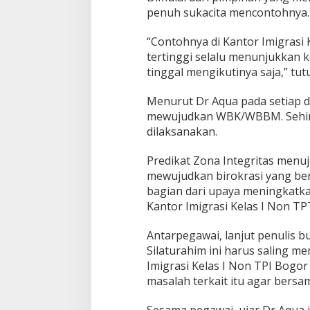
penuh sukacita mencontohnya. 
“Contohnya di Kantor Imigrasi 
tertinggi selalu menunjukkan k
tinggal mengikutinya saja,” tut
Menurut Dr Aqua pada setiap d
mewujudkan WBK/WBBM. Sehing
dilaksanakan.
Predikat Zona Integritas me
mewujudkan birokrasi yang ber
bagian dari upaya meningkatkan
Kantor Imigrasi Kelas I Non T
Antarpegawai, lanjut penulis bu
Silaturahim ini harus saling 
Imigrasi Kelas I Non TPI Bogo
masalah terkait itu agar bersa
Sesama pegawai, ujar Dr Aqua 