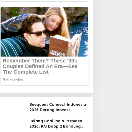
Seequent Connect Indonesia
2026 Dorong Inovasi
Subsurface bagi Sektor
Pertambangan, Energi, dan
Jelang Final Piala Presiden
Infrastruktur
2026, KAI Daop 2 Bandung
Imbau Pelanggan Datang