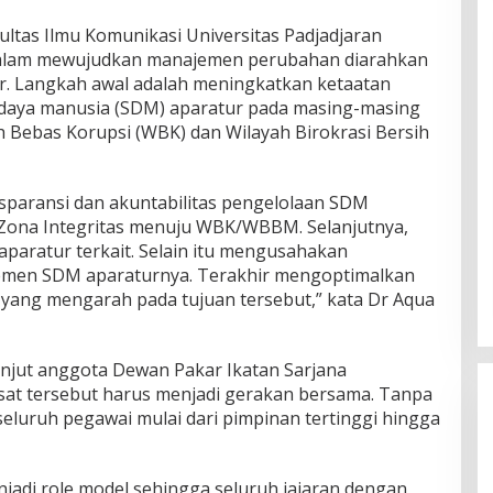
ultas Ilmu Komunikasi Universitas Padjadjaran
alam mewujudkan manajemen perubahan diarahkan
. Langkah awal adalah meningkatkan ketaatan
daya manusia (SDM) aparatur pada masing-masing
h Bebas Korupsi (WBK) dan Wilayah Birokrasi Bersih
sparansi dan akuntabilitas pengelolaan SDM
Zona Integritas menuju WBK/WBBM. Selanjutnya,
paratur terkait. Selain itu mengusahakan
jemen SDM aparaturnya. Terakhir mengoptimalkan
yang mengarah pada tujuan tersebut,” kata Dr Aqua
anjut anggota Dewan Pakar Ikatan Sarjana
usat tersebut harus menjadi gerakan bersama. Tanpa
seluruh pegawai mulai dari pimpinan tertinggi hingga
jadi role model sehingga seluruh jajaran dengan