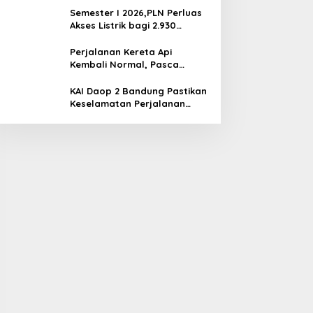
Lebih Awal ke Stasiun
Semester I 2026,PLN Perluas
Akses Listrik bagi 2.930
Pelanggan di 210 Lokasi se-
Jawa Barat
Perjalanan Kereta Api
Kembali Normal, Pasca
Gempa
KAI Daop 2 Bandung Pastikan
Keselamatan Perjalanan
Kereta Api Pasca Gempa
Pangandaran, Pemeriksaan
Jalur Masih Berlangsung