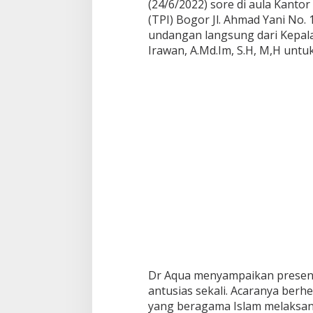
B
(24/6/2022) sore di aula Kanto
e
(TPI) Bogor Jl. Ahmad Yani No.
r
undangan langsung dari Kepala
m
Irawan, A.Md.Im, S.H, M,H untu
u
l
a
d
a
r
i
K
e
b
e
r
a
n
i
a
n
L
Dr Aqua menyampaikan presenta
a
antusias sekali. Acaranya ber
k
u
yang beragama Islam melaksan