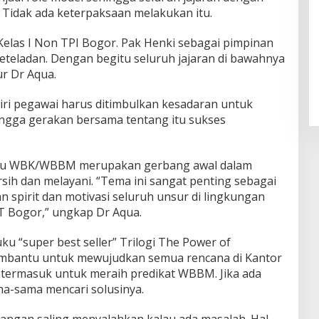
Tidak ada keterpaksaan melakukan itu.
Kelas I Non TPI Bogor. Pak Henki sebagai pimpinan
eteladan. Dengan begitu seluruh jajaran di bawahnya
ur Dr Aqua.
iri pegawai harus ditimbulkan kesadaran untuk
ga gerakan bersama tentang itu sukses
nuju WBK/WBBM merupakan gerbang awal dalam
sih dan melayani. “Tema ini sangat penting sebagai
 spirit dan motivasi seluruh unsur di lingkungan
PT Bogor,” ungkap Dr Aqua.
ku “super best seller” Trilogi The Power of
membantu untuk mewujudkan semua rencana di Kantor
r termasuk untuk meraih predikat WBBM. Jika ada
ma-sama mencari solusinya.
jangan saling menyalahkan kalau ada masalah. Hal