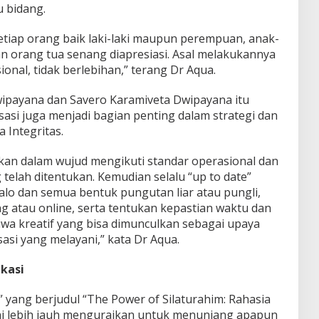
u bidang.
etiap orang baik laki-laki maupun perempuan, anak-
an orang tua senang diapresiasi. Asal melakukannya
onal, tidak berlebihan,” terang Dr Aqua.
Dwipayana dan Savero Karamiveta Dwipayana itu
asi juga menjadi bagian penting dalam strategi dan
Integritas.
lankan dalam wujud mengikuti standar operasional dan
telah ditentukan. Kemudian selalu “up to date”
 calo dan semua bentuk pungutan liar atau pungli,
g atau online, serta tentukan kepastian waktu dan
iwa kreatif yang bisa dimunculkan sebagai upaya
si yang melayani,” kata Dr Aqua.
kasi
” yang berjudul “The Power of Silaturahim: Rahasia
ni lebih jauh menguraikan untuk menunjang apapun