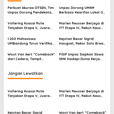
a
s
Perkuat Akurasi DTSEN, Tim
Unpas Dorong UMKM
Unpas Dorong Pendekatan
Berbasis Kearifan Lokal Go
i
Humanis dalam Verifikasi
Digital untuk Perkuat
p
Data Sosial
Ekonomi Desa
Vollering Kuasai Rute
Marlen Reusser Berjaya di
Tanjakan Etape V, Juara
ITT Etape IV, Rebut Kaus
o
2025 Pauline Mengakui
Kuning dari Haugset
s
Peluangnya Sirna
1.200 Mahasiswa
Kejutan Besar Sigrid
UMBandung Turun Verifikasi
Haugset, Rekor Solo Break
Data Anak Tidak Sekolah,
85 Km pada Etape III
Wujud Nyata Kampus
Wout Van Aert “Comeback”
FISIP Unpas Siapkan Siswa
Membantu Jawa Barat
dari Cedera, Tampil
SMK Hadapi Dunia Kerja
Menyelamatkan Generasi
Sebagai Juara
Lewat Pelatihan Komunikasi
Asertif Berbasis Role Play
Jangan Lewatkan
Vollering Kuasai Rute
Marlen Reusser Berjaya di
Tanjakan Etape V, Juara
ITT Etape IV, Rebut Kaus
2025 Pauline Mengakui
Kuning dari Haugset
Peluangnya Sirna
Kejutan Besar Sigrid
Wout Van Aert “Comeback”