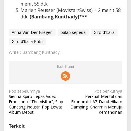
menit 55 dtk.
Marlen Reusser (Movistar/Swiss) + 2 menit 58
dtk.
(Bambang Kunthady)***
Anna Van Der Bregen
balap sepeda
Giro d’Italia
Giro d’Italia Putri
Writer: Bambang Kunthady
Ikuti Kami
N
Pos sebelumnya
Pos berikutnya
Sienna Spiro Lepas Video
Perkuat Mental dan
a
Emosional “The Visitor”, Siap
Ekonomi, LAZ Darul Hikam
v
Guncang Industri Pop Lewat
Dampingi Gharimin Menuju
Album Debut
Kemandirian
i
g
Terkait