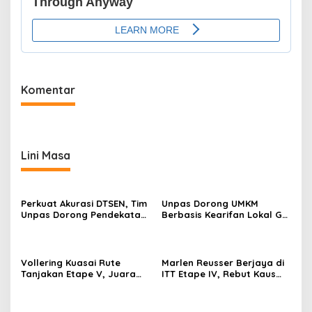
Komentar
Lini Masa
Perkuat Akurasi DTSEN, Tim
Unpas Dorong UMKM
Unpas Dorong Pendekatan
Berbasis Kearifan Lokal Go
Humanis dalam Verifikasi
Digital untuk Perkuat
Data Sosial
Ekonomi Desa
Vollering Kuasai Rute
Marlen Reusser Berjaya di
Tanjakan Etape V, Juara
ITT Etape IV, Rebut Kaus
2025 Pauline Mengakui
Kuning dari Haugset
Peluangnya Sirna