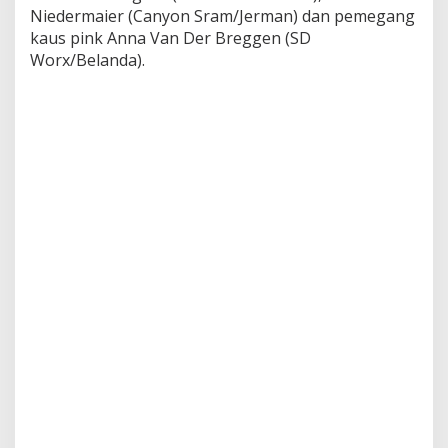
a
Niedermaier (Canyon Sram/Jerman) dan pemegang
m
kaus pink Anna Van Der Breggen (SD
p
i
Worx/Belanda).
r
P
a
s
t
i
J
u
a
r
a