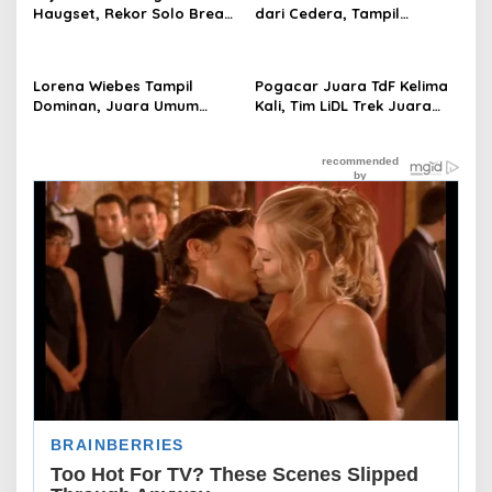
Haugset, Rekor Solo Break
dari Cedera, Tampil
85 Km pada Etape III
Sebagai Juara
Lorena Wiebes Tampil
Pogacar Juara TdF Kelima
Dominan, Juara Umum
Kali, Tim LiDL Trek Juara
“Hattrick“ Kuasai 3 Etape
Beregu