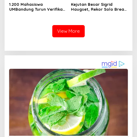
1.200 Mahasiswa
Kejutan Besar Sigrid
UMBandung Turun Verifikasi
Haugset, Rekor Solo Break
Data Anak Tidak Sekolah,
85 Km pada Etape III
Wujud Nyata Kampus
Membantu Jawa Barat
Menyelamatkan Generasi
View More