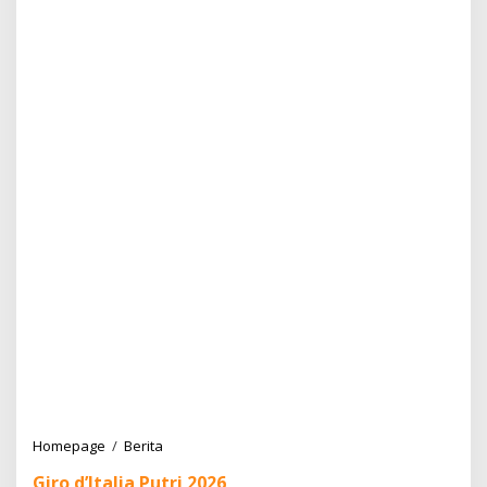
Homepage
/
Berita
A
n
Giro d’Italia Putri 2026
c