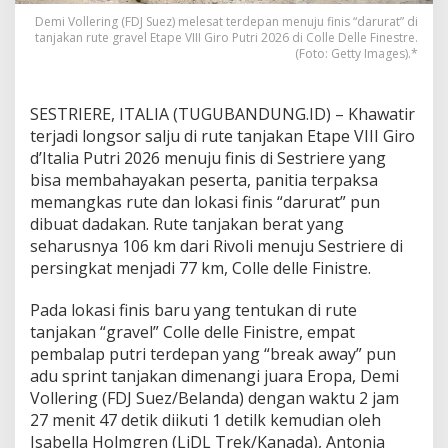
e
V
Demi Vollering (FDJ Suez) melesat terdepan menuju finis “darurat” di
I
tanjakan rute gravel Etape VIII Giro Putri 2026 di Colle Delle Finestre.
(Foto: Getty Images).*
I
I
,
SESTRIERE, ITALIA (TUGUBANDUNG.ID) – Khawatir
A
terjadi longsor salju di rute tanjakan Etape VIII Giro
n
d’Italia Putri 2026 menuju finis di Sestriere yang
n
bisa membahayakan peserta, panitia terpaksa
a
V
memangkas rute dan lokasi finis “darurat” pun
a
dibuat dadakan. Rute tanjakan berat yang
n
seharusnya 106 km dari Rivoli menuju Sestriere di
D
persingkat menjadi 77 km, Colle delle Finistre.
e
r
B
Pada lokasi finis baru yang tentukan di rute
r
tanjakan “gravel” Colle delle Finistre, empat
e
pembalap putri terdepan yang “break away” pun
g
adu sprint tanjakan dimenangi juara Eropa, Demi
g
Vollering (FDJ Suez/Belanda) dengan waktu 2 jam
e
n
27 menit 47 detik diikuti 1 detilk kemudian oleh
H
Isabella Holmgren (LiDL Trek/Kanada), Antonia