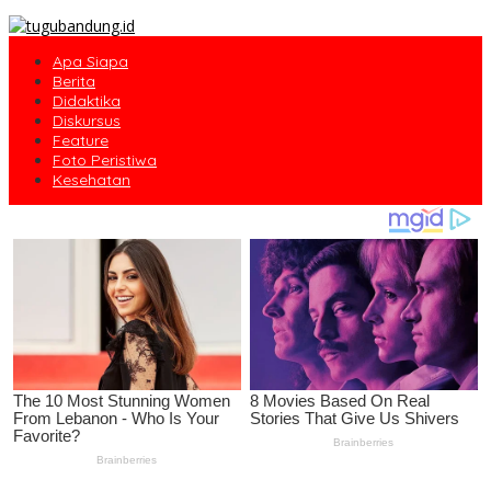
Apa Siapa
Berita
Didaktika
Diskursus
Feature
Foto Peristiwa
Kesehatan