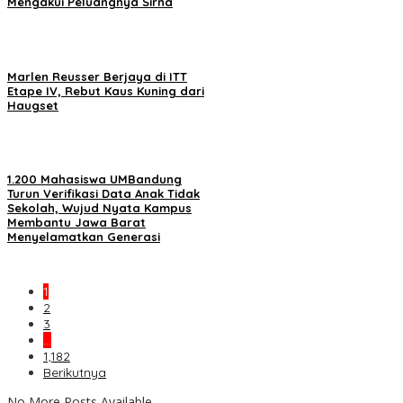
Mengakui Peluangnya Sirna
Marlen Reusser Berjaya di ITT
Etape IV, Rebut Kaus Kuning dari
Haugset
1.200 Mahasiswa UMBandung
Turun Verifikasi Data Anak Tidak
Sekolah, Wujud Nyata Kampus
Membantu Jawa Barat
Menyelamatkan Generasi
1
2
3
…
1,182
Berikutnya
No More Posts Available.