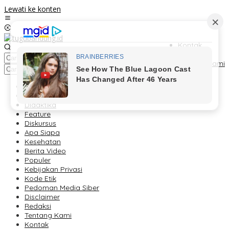
Lewati ke konten
Kontak
Redaksi
Tentang Kami
Berita
Foto Peristiwa
Didaktika
Feature
Diskursus
Apa Siapa
Kesehatan
Berita Video
Populer
Kebijakan Privasi
Kode Etik
Pedoman Media Siber
Disclaimer
Redaksi
Tentang Kami
Kontak