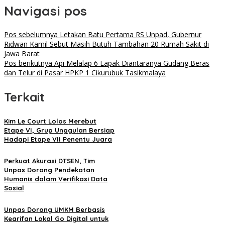
Navigasi pos
Pos sebelumnya
Letakan Batu Pertama RS Unpad, Gubernur
Ridwan Kamil Sebut Masih Butuh Tambahan 20 Rumah Sakit di
Jawa Barat
Pos berikutnya
Api Melalap 6 Lapak Diantaranya Gudang Beras
dan Telur di Pasar HPKP 1 Cikurubuk Tasikmalaya
Terkait
Kim Le Court Lolos Merebut
Etape VI, Grup Unggulan Bersiap
Hadapi Etape VII Penentu Juara
Perkuat Akurasi DTSEN, Tim
Unpas Dorong Pendekatan
Humanis dalam Verifikasi Data
Sosial
Unpas Dorong UMKM Berbasis
Kearifan Lokal Go Digital untuk