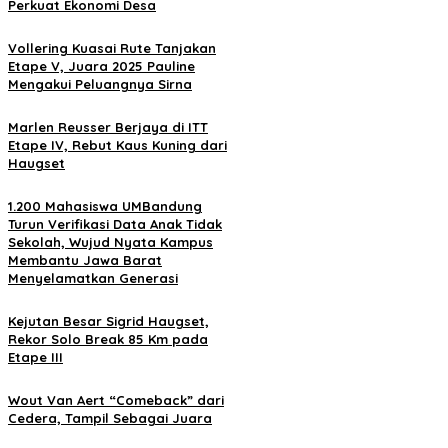
Perkuat Ekonomi Desa
Vollering Kuasai Rute Tanjakan
Etape V, Juara 2025 Pauline
Mengakui Peluangnya Sirna
Marlen Reusser Berjaya di ITT
Etape IV, Rebut Kaus Kuning dari
Haugset
1.200 Mahasiswa UMBandung
Turun Verifikasi Data Anak Tidak
Sekolah, Wujud Nyata Kampus
Membantu Jawa Barat
Menyelamatkan Generasi
Kejutan Besar Sigrid Haugset,
Rekor Solo Break 85 Km pada
Etape III
Wout Van Aert “Comeback” dari
Cedera, Tampil Sebagai Juara