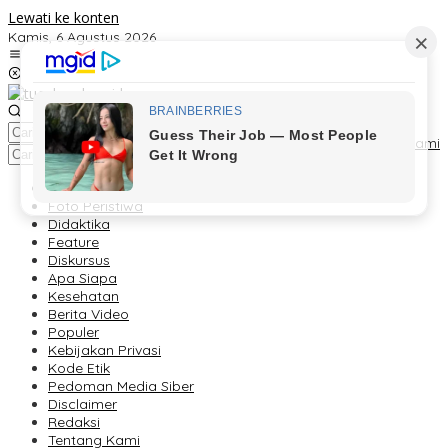
Lewati ke konten
Kamis, 6 Agustus 2026
Kontak
Redaksi
Tentang Kami
Berita
Foto Peristiwa
Didaktika
Feature
Diskursus
Apa Siapa
Kesehatan
Berita Video
Populer
Kebijakan Privasi
Kode Etik
Pedoman Media Siber
Disclaimer
Redaksi
Tentang Kami