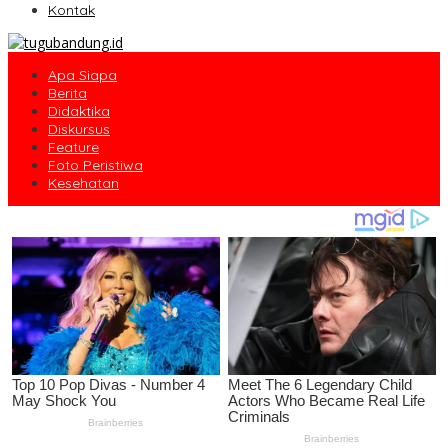
Kontak
Apa Siapa
Berita
Didaktika
Diskursus
Feature
Foto Peristiwa
Kesehatan