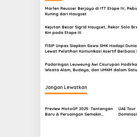
g
Marlen Reusser Berjaya di ITT Etape IV, Reb
a
Kuning dari Haugset
s
Kejutan Besar Sigrid Haugset, Rekor Solo Br
i
Km pada Etape III
p
o
FISIP Unpas Siapkan Siswa SMK Hadapi Dunia
Lewat Pelatihan Komunikasi Asertif Berbasis
s
Play
Padaringan Leuweung Awi Cisurupan Hadirk
Wisata Alam, Budaya, dan UMKM dalam Sat
Kawasan
Jangan Lewatkan
Preview MotoGP 2025: Tantangan
UAE Tour
Baru & Persaingan Semakin
Dominasi
Ketat