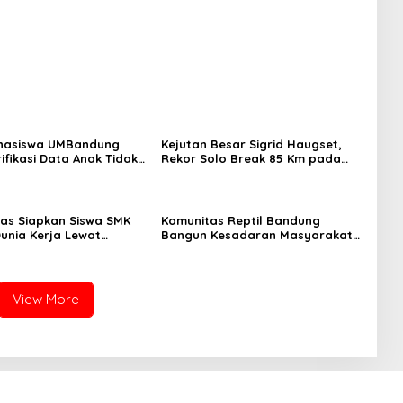
ahasiswa UMBandung
Kejutan Besar Sigrid Haugset,
ifikasi Data Anak Tidak
Rekor Solo Break 85 Km pada
 Wujud Nyata Kampus
Etape III
u Jawa Barat
matkan Generasi
pas Siapkan Siswa SMK
Komunitas Reptil Bandung
unia Kerja Lewat
Bangun Kesadaran Masyarakat
 Komunikasi Asertif
Lewat Edukasi Satwa
 Role Play
View More