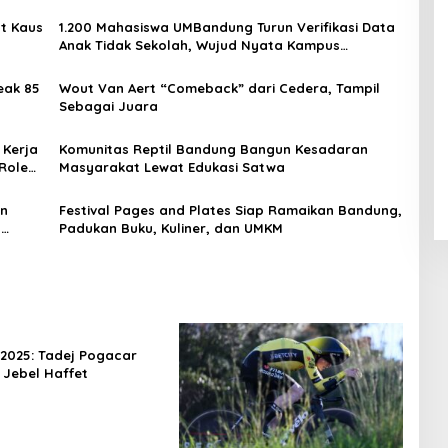
ut Kaus
1.200 Mahasiswa UMBandung Turun Verifikasi Data
Anak Tidak Sekolah, Wujud Nyata Kampus
Membantu Jawa Barat Menyelamatkan Generasi
eak 85
Wout Van Aert “Comeback” dari Cedera, Tampil
Sebagai Juara
 Kerja
Komunitas Reptil Bandung Bangun Kesadaran
 Role
Masyarakat Lewat Edukasi Satwa
an
Festival Pages and Plates Siap Ramaikan Bandung,
u
Padukan Buku, Kuliner, dan UMKM
 2025: Tadej Pogacar
 Jebel Haffet