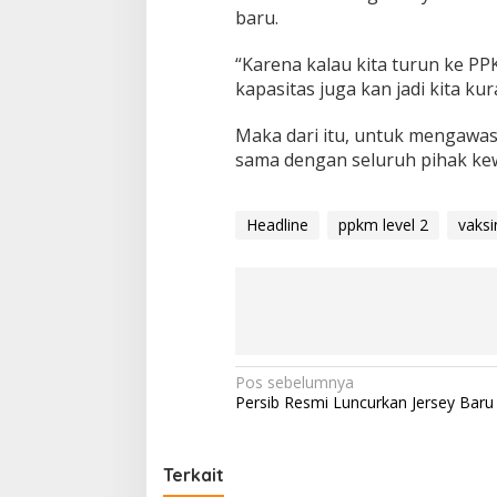
,
baru.
S
e
“Karena kalau kita turun ke PP
m
u
kapasitas juga kan jadi kita ku
a
K
Maka dari itu, untuk mengawasi
e
sama dengan seluruh pihak kew
n
a
R
u
Headline
ppkm level 2
vaksi
g
i
N
Pos sebelumnya
Persib Resmi Luncurkan Jersey Baru H
a
v
i
Terkait