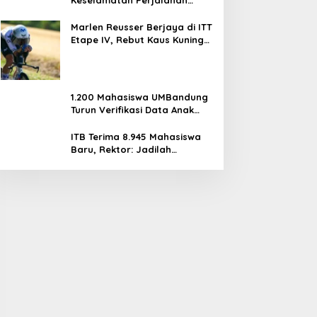
Kereta Api Pasca Gempa
Pangandaran, Pemeriksaan
Marlen Reusser Berjaya di ITT
Jalur Masih Berlangsung
Etape IV, Rebut Kaus Kuning
dari Haugset
1.200 Mahasiswa UMBandung
Turun Verifikasi Data Anak
Tidak Sekolah, Wujud Nyata
Kampus Membantu Jawa
ITB Terima 8.945 Mahasiswa
Barat Menyelamatkan
Baru, Rektor: Jadilah
Generasi
Generasi yang Bermanfaat
Bagi Zaman