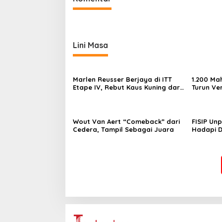
Lini Masa
Marlen Reusser Berjaya di ITT
1.200 M
Etape IV, Rebut Kaus Kuning dari
Turun Ver
Haugset
Sekolah,
Membant
Menyela
Wout Van Aert “Comeback” dari
FISIP Un
Cedera, Tampil Sebagai Juara
Hadapi D
Pelatihan
Berbasis