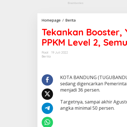
Homepage
/
Berita
T
e
Tekankan Booster, Y
k
a
PPKM Level 2, Sem
n
k
a
Root
19 Juli 2022
n
Berita
B
o
o
s
KOTA BANDUNG (TUGUBANDUNG.ID
t
sedang digencarkan Pemerinta
e
menjadi 36 persen.
r
,
Targetnya, sampai akhir Agust
Y
a
angka minimal 50 persen.
n
a
: