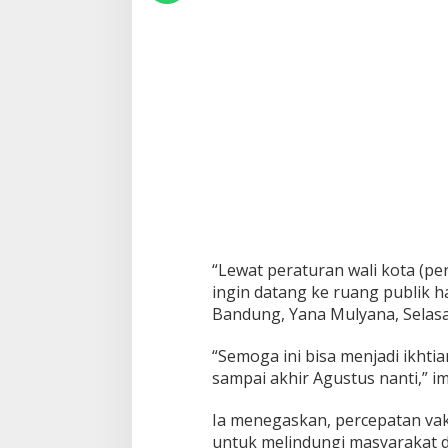
J
i
k
a
K
i
t
a
T
u
r
u
n
k
e
“Lewat peraturan wali kota (pe
P
P
ingin datang ke ruang publik h
K
Bandung, Yana Mulyana, Selasa
M
L
“Semoga ini bisa menjadi ikhti
e
sampai akhir Agustus nanti,” i
v
e
l
Ia menegaskan, percepatan vak
2
untuk melindungi masyarakat da