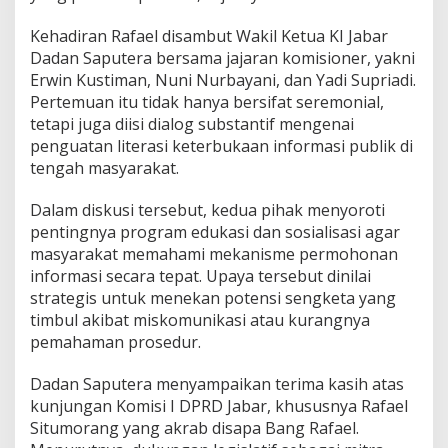
n
P
Kehadiran Rafael disambut Wakil Ketua KI Jabar
u
Dadan Saputera bersama jajaran komisioner, yakni
b
Erwin Kustiman, Nuni Nurbayani, dan Yadi Supriadi.
l
i
Pertemuan itu tidak hanya bersifat seremonial,
k
tetapi juga diisi dialog substantif mengenai
penguatan literasi keterbukaan informasi publik di
tengah masyarakat.
Dalam diskusi tersebut, kedua pihak menyoroti
pentingnya program edukasi dan sosialisasi agar
masyarakat memahami mekanisme permohonan
informasi secara tepat. Upaya tersebut dinilai
strategis untuk menekan potensi sengketa yang
timbul akibat miskomunikasi atau kurangnya
pemahaman prosedur.
Dadan Saputera menyampaikan terima kasih atas
kunjungan Komisi I DPRD Jabar, khususnya Rafael
Situmorang yang akrab disapa Bang Rafael.