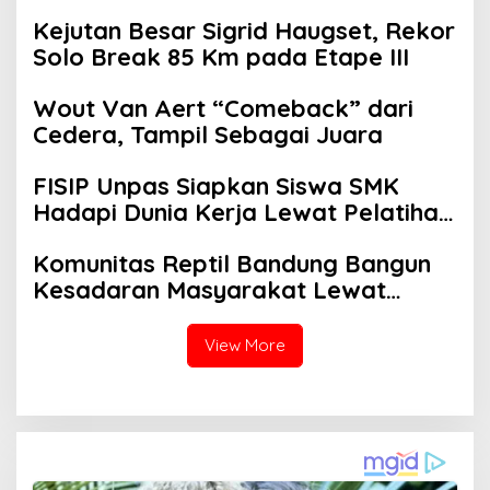
Wujud Nyata Kampus Membantu
Kejutan Besar Sigrid Haugset, Rekor
Jawa Barat Menyelamatkan
Solo Break 85 Km pada Etape III
Generasi
Wout Van Aert “Comeback” dari
Cedera, Tampil Sebagai Juara
FISIP Unpas Siapkan Siswa SMK
Hadapi Dunia Kerja Lewat Pelatihan
Komunikasi Asertif Berbasis Role
Komunitas Reptil Bandung Bangun
Play
Kesadaran Masyarakat Lewat
Edukasi Satwa
View More