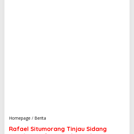
Homepage
/
Berita
R
a
Rafael Situmorang Tinjau Sidang
f