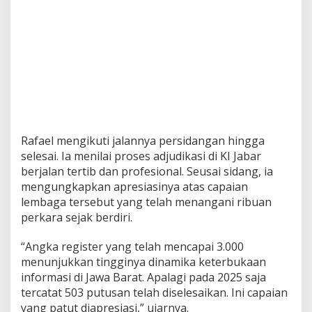
r
,
S
o
r
o
t
i
E
d
u
Rafael mengikuti jalannya persidangan hingga
k
a
selesai. Ia menilai proses adjudikasi di KI Jabar
s
berjalan tertib dan profesional. Seusai sidang, ia
i
mengungkapkan apresiasinya atas capaian
K
lembaga tersebut yang telah menangani ribuan
e
perkara sejak berdiri.
t
e
r
“Angka register yang telah mencapai 3.000
b
menunjukkan tingginya dinamika keterbukaan
u
informasi di Jawa Barat. Apalagi pada 2025 saja
k
tercatat 503 putusan telah diselesaikan. Ini capaian
a
a
yang patut diapresiasi,” ujarnya.