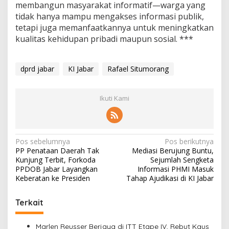
membangun masyarakat informatif—warga yang
tidak hanya mampu mengakses informasi publik,
tetapi juga memanfaatkannya untuk meningkatkan
kualitas kehidupan pribadi maupun sosial. ***
dprd jabar
KI Jabar
Rafael Situmorang
Ikuti Kami
N
Pos sebelumnya
Pos berikutnya
PP Penataan Daerah Tak
Mediasi Berujung Buntu,
a
Kunjung Terbit, Forkoda
Sejumlah Sengketa
v
PPDOB Jabar Layangkan
Informasi PHMI Masuk
Keberatan ke Presiden
Tahap Ajudikasi di KI Jabar
i
g
Terkait
a
Marlen Reusser Berjaya di ITT Etape IV, Rebut Kaus