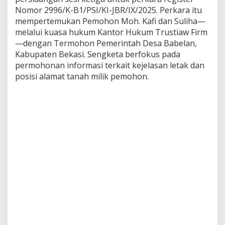
S
Nomor 2996/K-B1/PSI/KI-JBR/IX/2025. Perkara itu
e
n
mempertemukan Pemohon Moh. Kafi dan Suliha—
g
melalui kuasa hukum Kantor Hukum Trustiaw Firm
k
—dengan Termohon Pemerintah Desa Babelan,
e
Kabupaten Bekasi. Sengketa berfokus pada
t
permohonan informasi terkait kejelasan letak dan
a
I
posisi alamat tanah milik pemohon.
n
f
o
r
m
a
s
i
d
i
K
I
J
a
b
a