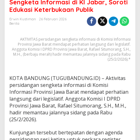
a
Sengketa Informasi di KI Jabar, Soroti
e
Edukasi Keterbukaan Publik
l
S
Erwin Kustiman
26 Februari 2026
i
Berita
t
u
AKTIVITAS persidangan sengketa informasi di Komisi Informasi
m
Provinsi Jawa Barat mendapat perhatian langsung dari legislatif.
o
Anggota Komisi I DPRD Provinsi Jawa Barat, Rafael Situmorang, S.H.,
r
M.H., (berbaju merah) hadir memantau jalannya sidang pada Rabu
a
(25/2/2026).*
n
g
T
KOTA BANDUNG (TUGUBANDUNG.ID) – Aktivitas
i
persidangan sengketa informasi di
n
Komisi
j
Informasi Provinsi Jawa Barat
mendapat perhatian
a
langsung dari legislatif. Anggota Komisi I
DPRD
u
Provinsi Jawa Barat
,
Rafael Situmorang
, S.H., M.H.,
S
hadir memantau jalannya sidang pada Rabu
i
d
(25/2/2026).
a
n
Kunjungan tersebut bertepatan dengan agenda
g
persidangan sesi ketiga untuk perkara register