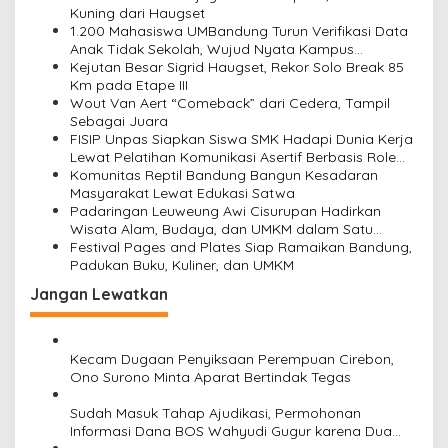
s
Kuning dari Haugset
i
1.200 Mahasiswa UMBandung Turun Verifikasi Data
Anak Tidak Sekolah, Wujud Nyata Kampus
p
Membantu Jawa Barat Menyelamatkan Generasi
Kejutan Besar Sigrid Haugset, Rekor Solo Break 85
o
Km pada Etape III
Wout Van Aert “Comeback” dari Cedera, Tampil
s
Sebagai Juara
FISIP Unpas Siapkan Siswa SMK Hadapi Dunia Kerja
Lewat Pelatihan Komunikasi Asertif Berbasis Role
Play
Komunitas Reptil Bandung Bangun Kesadaran
Masyarakat Lewat Edukasi Satwa
Padaringan Leuweung Awi Cisurupan Hadirkan
Wisata Alam, Budaya, dan UMKM dalam Satu
Kawasan
Festival Pages and Plates Siap Ramaikan Bandung,
Padukan Buku, Kuliner, dan UMKM
Jangan Lewatkan
Kecam Dugaan Penyiksaan Perempuan Cirebon,
Ono Surono Minta Aparat Bertindak Tegas
Sudah Masuk Tahap Ajudikasi, Permohonan
Informasi Dana BOS Wahyudi Gugur karena Dua