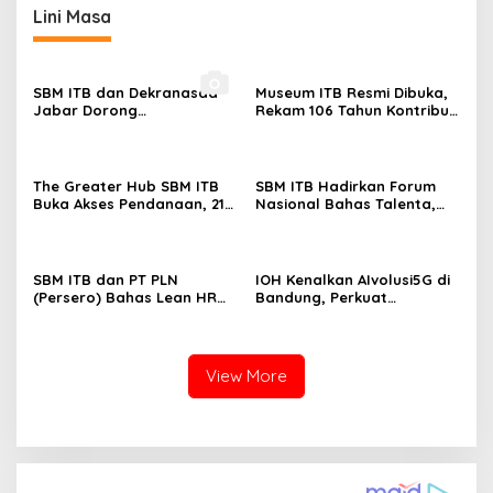
Lini Masa
SBM ITB dan Dekranasda
Museum ITB Resmi Dibuka,
Jabar Dorong
Rekam 106 Tahun Kontribusi
Transformasi Digital UMKM
bagi Bangsa
The Greater Hub SBM ITB
SBM ITB Hadirkan Forum
Buka Akses Pendanaan, 21
Nasional Bahas Talenta,
Startup Bertemu 15
Teknologi, dan Masa Depan
Investor di BSPD 2026
Kerja
SBM ITB dan PT PLN
IOH Kenalkan AIvolusi5G di
(Persero) Bahas Lean HR
Bandung, Perkuat
dan People Analytics
Konektivitas Digital Lewat
dalam HCM Talks 2026
Fun Run
View More