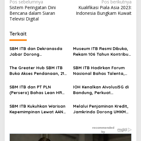
N
Pos sebelumnya
Pos berikutnya
Sistem Peringatan Dini
Kualifikasi Piala Asia 2023:
a
Bencana dalam Siaran
Indonesia Bungkam Kuwait
v
Televisi Digital
i
Terkait
g
a
SBM ITB dan Dekranasda
Museum ITB Resmi Dibuka,
s
Jabar Dorong
Rekam 106 Tahun Kontribusi
Transformasi Digital UMKM
bagi Bangsa
i
The Greater Hub SBM ITB
SBM ITB Hadirkan Forum
p
Buka Akses Pendanaan, 21
Nasional Bahas Talenta,
Startup Bertemu 15
Teknologi, dan Masa Depan
o
Investor di BSPD 2026
Kerja
SBM ITB dan PT PLN
IOH Kenalkan AIvolusi5G di
s
(Persero) Bahas Lean HR
Bandung, Perkuat
dan People Analytics
Konektivitas Digital Lewat
dalam HCM Talks 2026
Fun Run
SBM ITB Kukuhkan Warisan
Melalui Penjaminan Kredit,
Kepemimpinan Lewat AAN
Jamkrindo Dorong UMKM
2026
Tumbuh Berkelanjutan