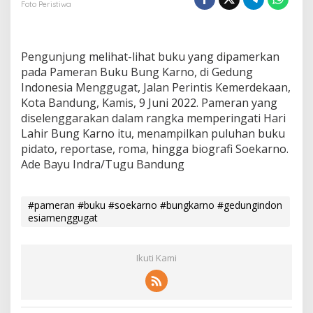
Foto Peristiwa
a
n
B
u
Pengunjung melihat-lihat buku yang dipamerkan
k
pada Pameran Buku Bung Karno, di Gedung
u
Indonesia Menggugat, Jalan Perintis Kemerdekaan,
B
u
Kota Bandung, Kamis, 9 Juni 2022. Pameran yang
n
diselenggarakan dalam rangka memperingati Hari
g
Lahir Bung Karno itu, menampilkan puluhan buku
K
pidato, reportase, roma, hingga biografi Soekarno.
a
r
Ade Bayu Indra/Tugu Bandung
n
o
#pameran #buku #soekarno #bungkarno #gedungindon
esiamenggugat
Ikuti Kami