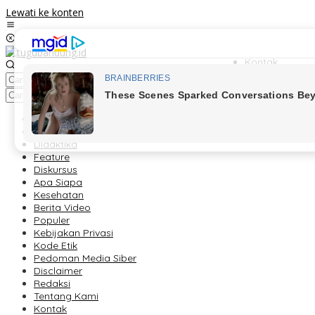
Lewati ke konten
Kontak
Redaksi
Tentang Kami
Berita
Foto Peristiwa
Didaktika
Feature
Diskursus
Apa Siapa
Kesehatan
Berita Video
Populer
Kebijakan Privasi
Kode Etik
Pedoman Media Siber
Disclaimer
Redaksi
Tentang Kami
Kontak