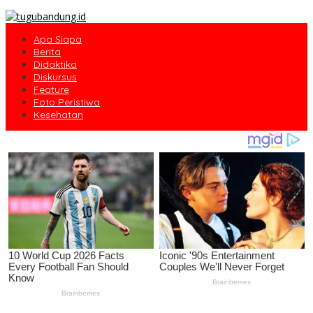
Apa Siapa
Berita
Didaktika
Diskursus
Feature
Foto Peristiwa
Kesehatan