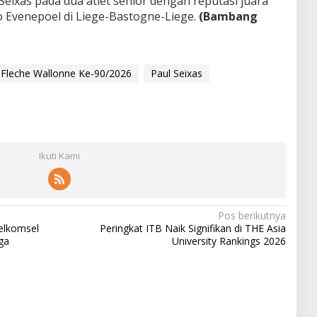
Seixas pada dua atlet senior dengan reputasi juara
 Evenepoel di Liege-Bastogne-Liege.
(Bambang
 Fleche Wallonne Ke-90/2026
Paul Seixas
Ikuti Kami
Pos berikutnya
elkomsel
Peringkat ITB Naik Signifikan di THE Asia
ga
University Rankings 2026