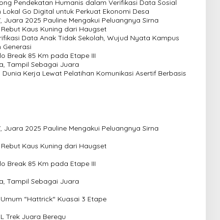
ong Pendekatan Humanis dalam Verifikasi Data Sosial
Lokal Go Digital untuk Perkuat Ekonomi Desa
V, Juara 2025 Pauline Mengakui Peluangnya Sirna
, Rebut Kaus Kuning dari Haugset
ifikasi Data Anak Tidak Sekolah, Wujud Nyata Kampus
 Generasi
lo Break 85 Km pada Etape III
a, Tampil Sebagai Juara
Dunia Kerja Lewat Pelatihan Komunikasi Asertif Berbasis
V, Juara 2025 Pauline Mengakui Peluangnya Sirna
, Rebut Kaus Kuning dari Haugset
lo Break 85 Km pada Etape III
a, Tampil Sebagai Juara
Umum “Hattrick“ Kuasai 3 Etape
DL Trek Juara Beregu