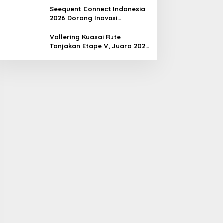
Seequent Connect Indonesia
2026 Dorong Inovasi
Subsurface bagi Sektor
Pertambangan, Energi, dan
Vollering Kuasai Rute
Infrastruktur
Tanjakan Etape V, Juara 2025
Pauline Mengakui Peluangnya
Sirna