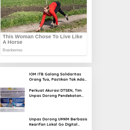
IOM ITB Galang Solidaritas
Orang Tua, Pastikan Tak Ada
Mahasiswa Putus Kuliah
karena Kendala Ekonomi
Perkuat Akurasi DTSEN, Tim
Unpas Dorong Pendekatan
Humanis dalam Verifikasi
Data Sosial
Unpas Dorong UMKM Berbasis
Kearifan Lokal Go Digital
untuk Perkuat Ekonomi Desa