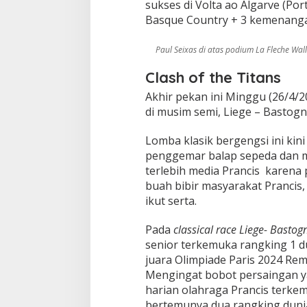
sukses di Volta ao Algarve (Por
Basque Country + 3 kemenangan
Paul Seixas di atas podium La Fleche Wal
Clash of the Titans
Akhir pekan ini Minggu (26/4/2
di musim semi, Liege – Bastogne
Lomba klasik bergengsi ini kin
penggemar balap sepeda dan m
terlebih media Prancis karena
buah bibir masyarakat Prancis,
ikut serta.
Pada
classical race
Liege- Bastog
senior terkemuka rangking 1 d
juara Olimpiade Paris 2024 Rem
Mengingat bobot persaingan ya
harian olahraga Prancis terkem
bertemunya dua rangking dunia