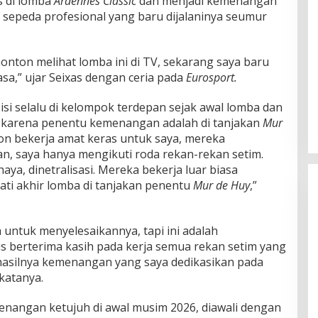
s di lomba
Ardennes Classic
dan menjadi kemenangan
p sepeda profesional yang baru dijalaninya seumur
nonton melihat lomba ini di TV, sekarang saya baru
iasa,” ujar Seixas dengan ceria pada
Eurosport.
isi selalu di kelompok terdepan sejak awal lomba dan
karena penentu kemenangan adalah di tanjakan
Mur
lon bekerja amat keras untuk saya, mereka
an, saya hanya mengikuti roda rekan-rekan setim.
aya, dinetralisasi. Mereka bekerja luar biasa
i akhir lomba di tanjakan penentu
Mur de Huy
,”
a untuk menyelesaikannya, tapi ini adalah
 berterima kasih pada kerja semua rekan setim yang
 hasilnya kemenangan yang saya dedikasikan pada
katanya.
menangan ketujuh di awal musim 2026, diawali dengan