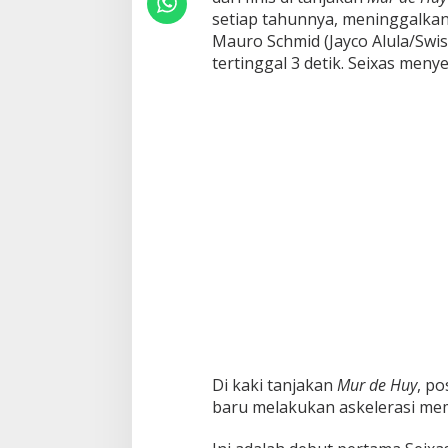
n
setiap tahunnya, meninggalkan
S
Mauro Schmid (Jayco Alula/Swis
e
tertinggal 3 detik. Seixas meny
n
i
o
r
,
B
i
d
i
k
D
u
e
l
L
a
w
a
Di kaki tanjakan
Mur de Huy
, po
n
baru melakukan askelerasi mem
P
o
g