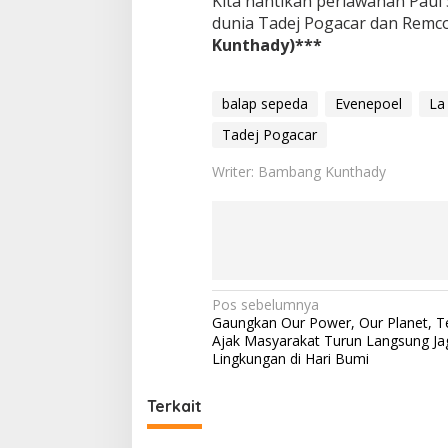
Kita nantikan perlawanan Paul 
dunia Tadej Pogacar dan Remco
Kunthady)***
balap sepeda
Evenepoel
La
Tadej Pogacar
Writer: Bambang Kunthady
N
Pos sebelumnya
Gaungkan Our Power, Our Planet, T
a
Ajak Masyarakat Turun Langsung Ja
v
Lingkungan di Hari Bumi
i
Terkait
g