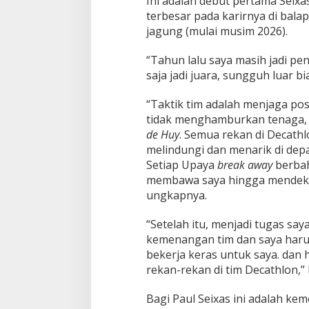
Ini adalah debut pertama Seixa
a
terbesar pada karirnya di bala
c
jagung (mulai musim 2026).
a
r
“Tahun lalu saya masih jadi pe
-
saja jadi juara, sungguh luar b
E
v
e
“Taktik tim adalah menjaga pos
n
tidak menghamburkan tenaga, 
e
de Huy
. Semua rekan di Decath
p
melindungi dan menarik di dep
o
e
Setiap Upaya
break away
berbah
l
membawa saya hingga mendekat
ungkapnya.
“Setelah itu, menjadi tugas say
kemenangan tim dan saya harus
bekerja keras untuk saya. dan
rekan-rekan di tim Decathlon,” 
Bagi Paul Seixas ini adalah ke