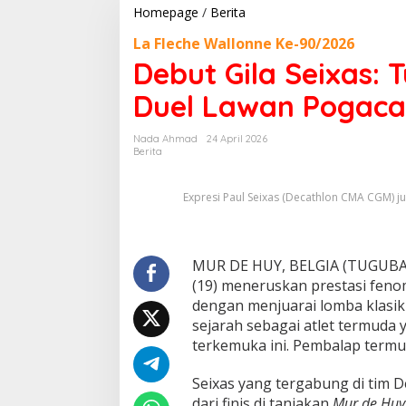
Homepage
/
Berita
D
e
La Fleche Wallonne Ke-90/2026
b
u
Debut Gila Seixas: 
t
G
Duel Lawan Pogaca
i
l
Nada Ahmad
24 April 2026
a
Berita
S
e
i
Expresi Paul Seixas (Decathlon CMA CGM) jua
x
a
s
:
MUR DE HUY, BELGIA (TUGUBAN
T
(19) meneruskan prestasi feno
u
dengan menjuarai lomba klasik
m
b
sejarah sebagai atlet termuda 
a
terkemuka ini. Pembalap termu
n
g
Seixas yang tergabung di tim
k
dari finis di tanjakan
Mur de Huy
a