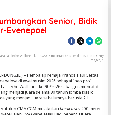
Tumbangkan Senior, Bidik
r-Evenepoel
ra La Fleche Wallonne ke-90/2026 melintasi finis sendirian. (Foto: Getty
Images).*
DUNG.ID) – Pembalap remaja Prancis Paul Seixas
menalnya di awal musim 2026 sebagai “neo pro”
 La Fleche Wallonne ke-90/2026 sekaligus mencatat
yang menjadi juara selama 90 tahun lomba klasik
da yang menjadi juara sebelumnya berusia 21.
 Decathlon CMA CGM melakukan
break away
200 meter
(keterjalan 15%)
yang selalu jadi penentu juara