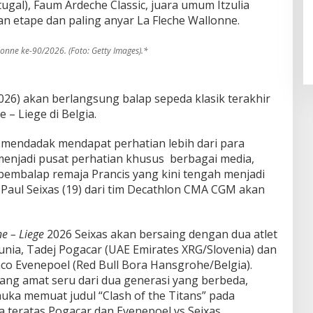
tugal), Faum Ardeche Classic, juara umum Itzulia
 etape dan paling anyar La Fleche Wallonne.
lonne ke-90/2026. (Foto: Getty Images).*
026) akan berlangsung balap sepeda klasik terakhir
 – Liege di Belgia.
i mendadak mendapat perhatian lebih dari para
enjadi pusat perhatian khusus berbagai media,
 pembalap remaja Prancis yang kini tengah menjadi
 Paul Seixas (19) dari tim Decathlon CMA CGM akan
ne – Liege
2026 Seixas akan bersaing dengan dua atlet
unia, Tadej Pogacar (UAE Emirates XRG/Slovenia) dan
co Evenepoel (Red Bull Bora Hansgrohe/Belgia).
ng amat seru dari dua generasi yang berbeda,
uka memuat judul “Clash of the Titans” pada
 teratas Pogacar dan Evenepoel vs Seixas.