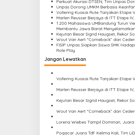
a
Perkuat Akurasi DTSEN, Tim Unpas Dor
s
Unpas Dorong UMKM Berbasis Kearifan 
Vollering Kuasai Rute Tanjakan Etape 
i
Marlen Reusser Berjaya di ITT Etape IV
1.200 Mahasiswa UMBandung Turun Ver
p
Membantu Jawa Barat Menyelamatkan
o
Kejutan Besar Sigrid Haugset, Rekor So
Wout Van Aert “Comeback” dari Ceder
s
FISIP Unpas Siapkan Siswa SMK Hadapi 
Role Play
Jangan Lewatkan
Vollering Kuasai Rute Tanjakan Etape 
Marlen Reusser Berjaya di ITT Etape IV
Kejutan Besar Sigrid Haugset, Rekor So
Wout Van Aert “Comeback” dari Ceder
Lorena Wiebes Tampil Dominan, Juara 
Pogacar Juara TdF Kelima Kali, Tim Li