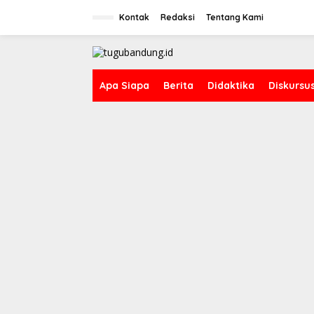
L
e
Kontak
Redaksi
Tentang Kami
w
a
t
i
k
Apa Siapa
Berita
Didaktika
Diskursu
e
k
o
n
t
e
n