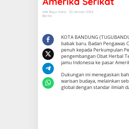
Amerika Serikat
a
p
Ade Bayu Indra
20 Januari 2026
G
Berita
a
s
!
D
KOTA BANDUNG (TUGUBANDUNG.
u
babak baru. Badan Pengawas 
k
penuh kepada Perkumpulan Pela
u
n
pengembangan Obat Herbal Ter
g
jamu Indonesia ke pasar Amerik
P
P
Dukungan ini menegaskan bahwa
J
warisan budaya, melainkan seb
A
I
global dengan standar ilmiah da
B
a
w
a
J
a
m
u