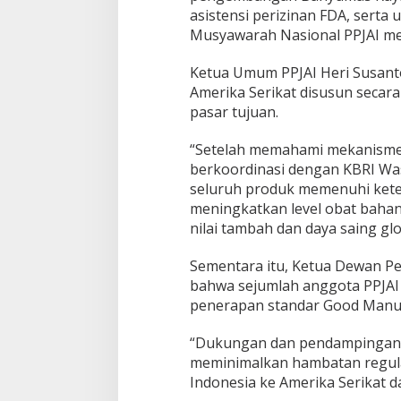
asistensi perizinan FDA, sert
Musyawarah Nasional PPJAI m
Ketua Umum PPJAI Heri Susan
Amerika Serikat disusun secar
pasar tujuan.
“Setelah memahami mekanisme d
berkoordinasi dengan KBRI Wa
seluruh produk memenuhi kete
meningkatkan level obat bahan
nilai tambah dan daya saing glob
Sementara itu, Ketua Dewan P
bahwa sejumlah anggota PPJAI 
penerapan standar Good Manufa
“Dukungan dan pendampingan 
meminimalkan hambatan regula
Indonesia ke Amerika Serikat d