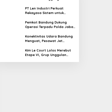
Kreativitas Pengembang Gim
Lokal
PT Len Industri Perkuat
Rekayasa Sistem untuk
Mendukung Kendaraan Listrik
Nasional
Pemkot Bandung Dukung
Operasi Terpadu Polda Jabar
Berantas Kejahatan Jalanan
Konektivitas Udara Bandung
Menguat, Pesawat Jet
Kembali Layani Husein
Sastranegara
Kim Le Court Lolos Merebut
Etape VI, Grup Unggulan
Bersiap Hadapi Etape VII
Penentu Juara