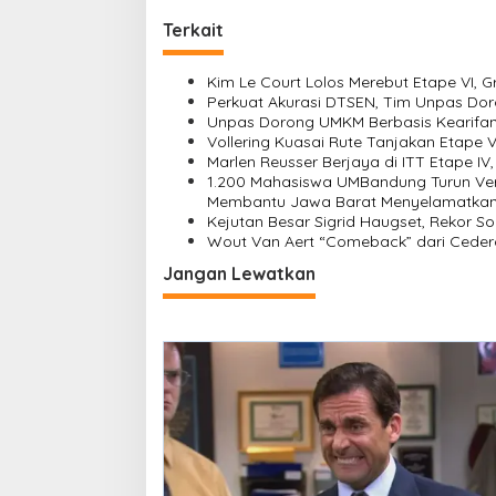
i
Terkait
g
a
Kim Le Court Lolos Merebut Etape VI, 
s
Perkuat Akurasi DTSEN, Tim Unpas Dor
Unpas Dorong UMKM Berbasis Kearifan 
i
Vollering Kuasai Rute Tanjakan Etape 
Marlen Reusser Berjaya di ITT Etape IV
p
1.200 Mahasiswa UMBandung Turun Ver
o
Membantu Jawa Barat Menyelamatkan
Kejutan Besar Sigrid Haugset, Rekor So
s
Wout Van Aert “Comeback” dari Ceder
Jangan Lewatkan