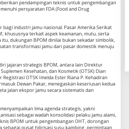
emberikan pendampingan teknis untuk pengembangan
memenuhi persyaratan FDA (Food and Drug
r bagi industri jamu nasional. Pasar Amerika Serikat
tif, khususnya terkait aspek keamanan, mutu, serta
 itu, dukungan BPOM dinilai bukan sekadar simbolik,
patan transformasi jamu dari pasar domestik menuju
ri jajaran strategis BPOM, antara lain Direktur
l, Suplemen Kesehatan, dan Kosmetik (OTSK) Dian
r Registrasi OTSK Imelda Ester Riana P. Kehadiran
 termasuk Dewan Pakar, menegaskan keseriusan kedua
ta jalan ekspor jamu secara sistematis dan
 menyampaikan lima agenda strategis, yakni
isasi sebagai wadah konsolidasi pelaku jamu alami,
knis BPOM untuk pengembangan OHT, dorongan
ebagai pusat hilirisasi susu kambing, permintaan