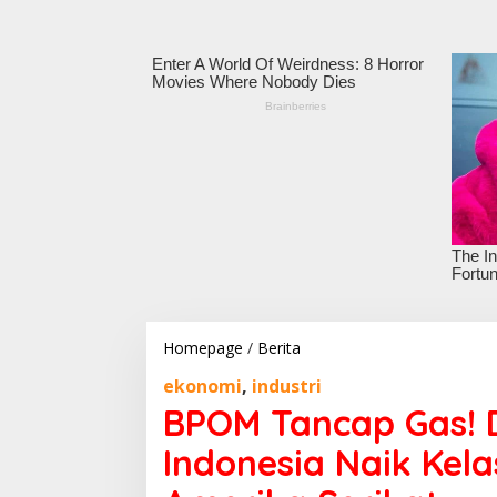
Homepage
/
Berita
B
P
ekonomi
,
industri
O
M
BPOM Tancap Gas! 
T
a
Indonesia Naik Kel
n
c