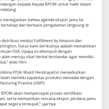
a undangan kepada Kepala BPOM untuk hadir dalam
endatang.
to menegaskan bahwa agenda ekspor jamu ke
a bertahap dan berbasis pengalaman langsung di
istribusi melalui Fulfillment by Amazon dan
shington, fokus kami berikutnya adalah memastikan
ntuan FDA. Upaya ini ditempuh dengan
 alam menuju obat herbal terstandar agar memiliki
al,” jelas Heri.
embina PPJAI Mukit Hendrayatno menyebutkan
telah memiliki kapasitas produksi memadai dengan
cturing Practice (GMP).
BPOM akan mempercepat proses sertifikasi,
si, serta memastikan rencana ekspor perdana jamu
apat segera terwujud,” ujarnya.