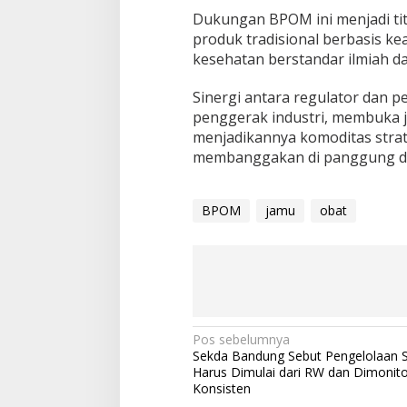
Dukungan BPOM ini menjadi titik
produk tradisional berbasis ke
kesehatan berstandar ilmiah da
Sinergi antara regulator dan 
penggerak industri, membuka j
menjadikannya komoditas strat
membanggakan di panggung d
BPOM
jamu
obat
N
Pos sebelumnya
Sekda Bandung Sebut Pengelolaan
a
Harus Dimulai dari RW dan Dimonito
v
Konsisten