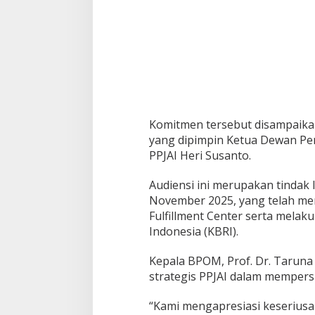
I
n
d
o
n
e
s
i
a
N
Komitmen tersebut disampaika
a
yang dipimpin Ketua Dewan P
i
PPJAI Heri Susanto.
k
K
Audiensi ini merupakan tindak 
e
l
November 2025, yang telah menj
a
Fulfillment Center serta mela
s
Indonesia (KBRI).
d
a
Kepala BPOM, Prof. Dr. Taruna
n
T
strategis PPJAI dalam mempers
e
m
“Kami mengapresiasi keserius
b