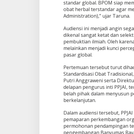
standar global. BPOM siap m
u
obat herbal terstandar agar 
s
P
Administration),” ujar Taruna.
a
s
Audiensi ini menjadi angin sega
a
dikenal sangat ketat dan selek
r
pembuktian ilmiah. Oleh karena
A
m
melainkan menjadi kunci perce
e
pasar global.
r
i
Pertemuan tersebut turut dihadi
k
Standardisasi Obat Tradisiona
a
S
Putri Anggraweni serta Direktu
e
delapan pengurus inti PPJAI,
r
belah pihak dalam menyusun pe
i
berkelanjutan.
k
a
t
Dalam audiensi tersebut, PPJAI
pemaparan perkembangan organ
permohonan pendampingan te
pengembangan Banyumas Raya s