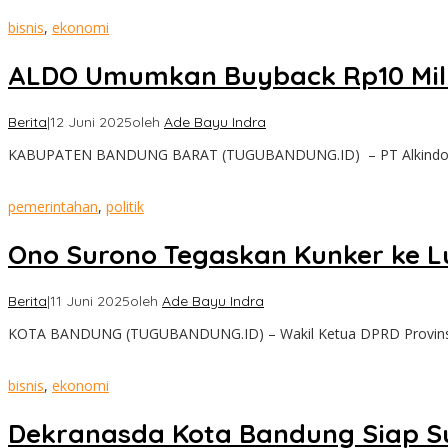
bisnis
,
ekonomi
ALDO Umumkan Buyback Rp10 Milia
Berita
|
12 Juni 2025
oleh
Ade Bayu Indra
KABUPATEN BANDUNG BARAT (TUGUBANDUNG.ID) – PT Alkindo Na
pemerintahan
,
politik
Ono Surono Tegaskan Kunker ke L
Berita
|
11 Juni 2025
oleh
Ade Bayu Indra
KOTA BANDUNG (TUGUBANDUNG.ID) – Wakil Ketua DPRD Provinsi
bisnis
,
ekonomi
Dekranasda Kota Bandung Siap S