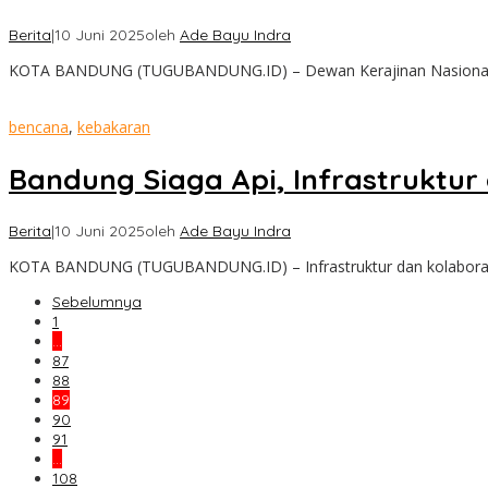
Berita
|
10 Juni 2025
oleh
Ade Bayu Indra
KOTA BANDUNG (TUGUBANDUNG.ID) – Dewan Kerajinan Nasional 
bencana
,
kebakaran
Bandung Siaga Api, Infrastruktur 
Berita
|
10 Juni 2025
oleh
Ade Bayu Indra
KOTA BANDUNG (TUGUBANDUNG.ID) – Infrastruktur dan kolaborasi 
Sebelumnya
1
…
87
88
89
90
91
…
108