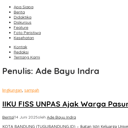
Apa Siapa
Berita
Didaktika
Diskursus
Feature
Foto Peristiwa
Kesehatan
Kontak
Redaksi
Tentang Kami
Penulis:
Ade Bayu Indra
lingkungan
,
sampah
‎IIKU FISS UNPAS Ajak Warga Pas
Berita
|
14 Juni 2025
oleh
Ade Bayu Indra
KOTA BANDUNG (TUGUBANDUNG.ID) – ‎Ikatan Istri Keluarga Univers