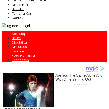
Pedoman Media Siber
Disclaimer
Redaksi
Tentang Kami
Kontak
Apa Siapa
Berita
Didaktika
Diskursus
Feature
Foto Peristiwa
Kesehatan