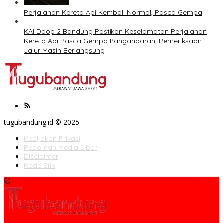
Perjalanan Kereta Api Kembali Normal, Pasca Gempa
KAI Daop 2 Bandung Pastikan Keselamatan Perjalanan
Kereta Api Pasca Gempa Pangandaran, Pemeriksaan
Jalur Masih Berlangsung
tugubandung.id © 2025
Kebijakan Privasi
Pedoman Media Siber
Disclaimer
Kode Etik