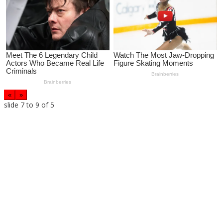
«
»
slide
7 to 9
of 5