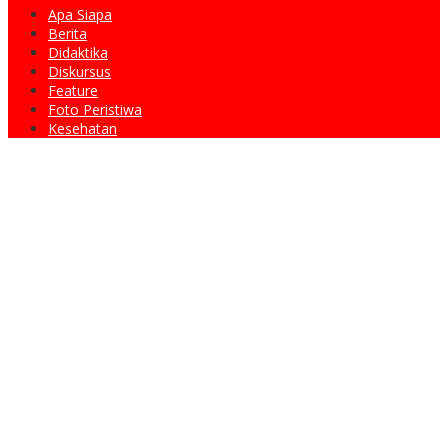
Apa Siapa
Berita
Didaktika
Diskursus
Feature
Foto Peristiwa
Kesehatan