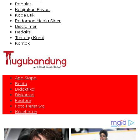
Populer
Kebijakan Privasi
Kode Etik
Pedoman Media Siber
Disclaimer
Redaksi
Tentang Kami
Kontak
Apa Siapa
Berita
Didaktika
Diskursus
Feature
Foto Peristiwa
Kesehatan