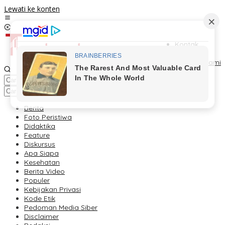
Lewati ke konten
Kontak
Redaksi
Tentang Kami
Berita
Foto Peristiwa
Didaktika
Feature
Diskursus
Apa Siapa
Kesehatan
Berita Video
Populer
Kebijakan Privasi
Kode Etik
Pedoman Media Siber
Disclaimer