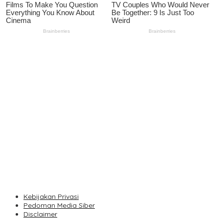
IOM ITB Galang Solidaritas Orang Tua, Pastikan Tak Ada
Mahasiswa Putus Kuliah karena Kendala Ekonomi
Perkuat Akurasi DTSEN, Tim Unpas Dorong Pendekatan Humanis
dalam Verifikasi Data Sosial
Unpas Dorong UMKM Berbasis Kearifan Lokal Go Digital untuk
Perkuat Ekonomi Desa
Seequent Connect Indonesia 2026 Dorong Inovasi Subsurface
bagi Sektor Pertambangan, Energi, dan Infrastruktur
Vollering Kuasai Rute Tanjakan Etape V, Juara 2025 Pauline
Mengakui Peluangnya Sirna
Kebijakan Privasi
Pedoman Media Siber
Disclaimer