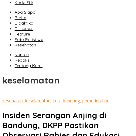
Kode Etik
Apa Siapa
Berita
Didaktika
Diskursus
Feature
Foto Peristiwa
Kesehatan
Kontak
Redaksi
Tentang Kami
keselamatan
kesehatan
,
keselamatan
,
kota bandung
,
pemerintahan
Insiden Serangan Anjing di
Bandung, DKPP Pastikan
Observasi Rabies dan Edukasi