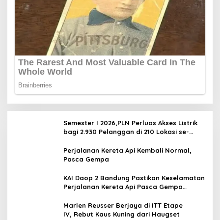
Semester I 2026,PLN Perluas Akses Listrik
bagi 2.930 Pelanggan di 210 Lokasi se-
Jawa Barat
Perjalanan Kereta Api Kembali Normal,
Pasca Gempa
KAI Daop 2 Bandung Pastikan Keselamatan
Perjalanan Kereta Api Pasca Gempa
Pangandaran, Pemeriksaan Jalur Masih
Berlangsung
Marlen Reusser Berjaya di ITT Etape
IV, Rebut Kaus Kuning dari Haugset