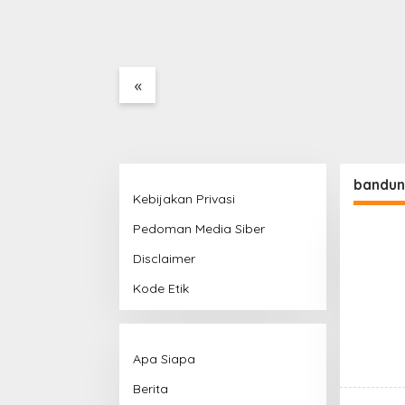
Perjalanan Kereta Api
Kuning
Pasca Gempa
Pangandaran, Pemeriksaan
Jalur Masih Berlangsung
«
bandu
Kebijakan Privasi
Pedoman Media Siber
Disclaimer
Kode Etik
Apa Siapa
Berita