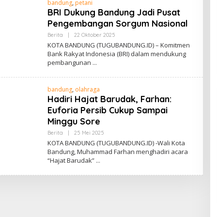
bandung
,
petani
A
Y
BRI Dukung Bandung Jadi Pusat
U
Pengembangan Sorgum Nasional
I
N
Berita
|
22 Oktober 2025
O
D
L
R
KOTA BANDUNG (TUGUBANDUNG.ID) – Komitmen
E
A
Bank Rakyat Indonesia (BRI) dalam mendukung
H
pembangunan
A
D
E
B
bandung
,
olahraga
A
Y
Hadiri Hajat Barudak, Farhan:
U
Euforia Persib Cukup Sampai
I
N
Minggu Sore
D
R
Berita
|
25 Mei 2025
O
A
L
KOTA BANDUNG (TUGUBANDUNG.ID) -Wali Kota
E
Bandung, Muhammad Farhan menghadiri acara
H
“Hajat Barudak”
A
D
E
B
A
Y
U
I
N