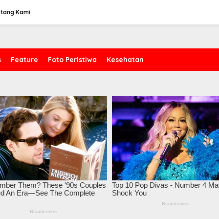
ntang Kami
s
Feature
Foto Peristiwa
Kesehatan
 Reusser Berjaya di
1.200 Mahasiswa
I
pe IV, Rebut Kaus
UMBandung Turun
M