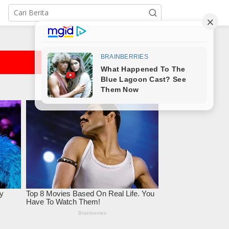
TB Terima 8.945
Perjalanan Kereta Api
ahasiswa Baru, Rektor:
Kembali Normal, Pasca