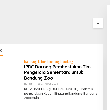
 dari Haugset
Verifikasi Data Anak Tidak
J
Sekolah, Wujud Nyata
B
Kampus Membantu Jawa
Barat Menyelamatkan
»
Generasi
ng
bandung
,
kebun binatang bandung
IPRC Dorong Pembentukan Tim
Pengelola Sementara untuk
Bandung Zoo
Berita
|
23 Oktober 2025
O
L
KOTA BANDUNG (TUGUBANDUNG.ID) – Polemik
E
pengelolaan Kebun Binatang Bandung (Bandung
H
Zoo) mulai
A
D
E
B