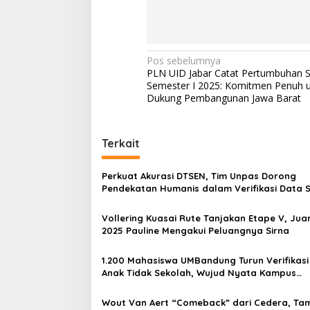
N
Pos sebelumnya
PLN UID Jabar Catat Pertumbuhan Si
a
Semester I 2025: Komitmen Penuh 
v
Dukung Pembangunan Jawa Barat
i
g
Terkait
a
s
Perkuat Akurasi DTSEN, Tim Unpas Dorong
Pendekatan Humanis dalam Verifikasi Data S
i
p
Vollering Kuasai Rute Tanjakan Etape V, Jua
2025 Pauline Mengakui Peluangnya Sirna
o
s
1.200 Mahasiswa UMBandung Turun Verifikasi
Anak Tidak Sekolah, Wujud Nyata Kampus
Membantu Jawa Barat Menyelamatkan Gene
Wout Van Aert “Comeback” dari Cedera, Tam