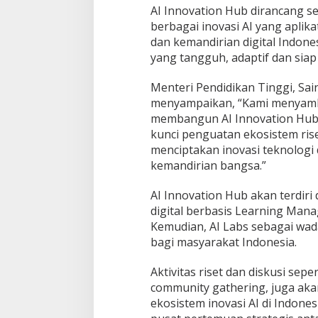
AI Innovation Hub dirancang s
u
k
berbagai inovasi AI yang aplik
P
dan kemandirian digital Indone
e
yang tangguh, adaptif dan siap
r
k
Menteri Pendidikan Tinggi, Sain
u
a
menyampaikan, “Kami menyambu
t
membangun AI Innovation Hub in
E
kunci penguatan ekosistem rise
k
menciptakan inovasi teknologi
o
kemandirian bangsa.”
s
i
s
AI Innovation Hub akan terdiri
t
digital berbasis Learning Mana
e
Kemudian, AI Labs sebagai wa
m
bagi masyarakat Indonesia.
A
I
N
Aktivitas riset dan diskusi sepe
a
community gathering, juga aka
s
ekosistem inovasi AI di Indones
i
o