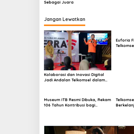
Sebagai Juara
Jangan Lewatkan
Euforia F
Telkomse
Serentak
Original
Kolaborasi dan Inovasi Digital
Jadi Andalan Telkomsel dalam
Mitigasi Bencana
Museum ITB Resmi Dibuka, Rekam
Telkomse
106 Tahun Kontribusi bagi
Berkelan
Bangsa
Summit 2
Usaha Be