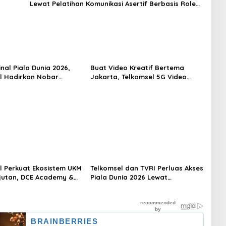
Lewat Pelatihan Komunikasi Asertif Berbasis Role
Play
inal Piala Dunia 2026,
Buat Video Kreatif Bertema
l Hadirkan Nobar
Jakarta, Telkomsel 5G Video
 dan Hadiah Jersey
Competition Siapkan Hadiah
Menarik
l Perkuat Ekosistem UKM
Telkomsel dan TVRI Perluas Akses
jutan, DCE Academy &
Piala Dunia 2026 Lewat
026 Lahirkan Pelaku
MAXStream TV, Hadirkan Nobar
rdaya Saing Global
dan Paket Mulai Rp25 Ribu