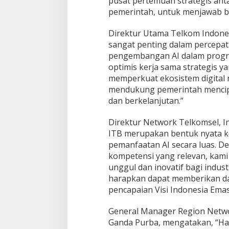
pusat pertemuan strategis antar
n
pemerintah, untuk menjawab be
a
l
Direktur Utama Telkom Indones
sangat penting dalam percepata
pengembangan AI dalam program
optimis kerja sama strategis ya
memperkuat ekosistem digital n
mendukung pemerintah mencipt
dan berkelanjutan.”
Direktur Network Telkomsel, I
ITB merupakan bentuk nyata k
pemanfaatan AI secara luas. D
kompetensi yang relevan, kam
unggul dan inovatif bagi indus
harapkan dapat memberikan da
pencapaian Visi Indonesia Emas
General Manager Region Networ
Ganda Purba, mengatakan, “Had