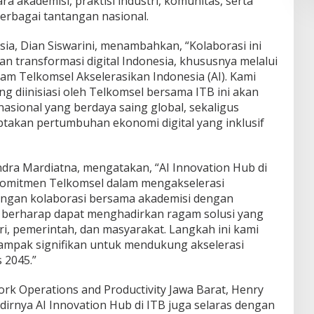
a akademisi, praktisi industri, komunitas, serta
rbagai tantangan nasional.
ia, Dian Siswarini, menambahkan, “Kolaborasi ini
n transformasi digital Indonesia, khususnya melalui
 Telkomsel Akselerasikan Indonesia (AI). Kami
ng diinisiasi oleh Telkomsel bersama ITB ini akan
asional yang berdaya saing global, sekaligus
akan pertumbuhan ekonomi digital yang inklusif
ndra Mardiatna, mengatakan, “AI Innovation Hub di
omitmen Telkomsel dalam mengakselerasi
engan kolaborasi bersama akademisi dengan
i berharap dapat menghadirkan ragam solusi yang
tri, pemerintah, dan masyarakat. Langkah ini kami
mpak signifikan untuk mendukung akselerasi
 2045.”
k Operations and Productivity Jawa Barat, Henry
irnya AI Innovation Hub di ITB juga selaras dengan