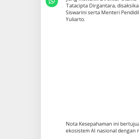
n
Tatacipta Dirgantara, disaksik
n
Siswarini serta Menteri Pendidi
o
Yuliarto.
v
a
t
i
o
n
H
u
b
d
i
K
S
T
I
2
0
2
5
Nota Kesepahaman ini bertuju
u
ekosistem AI nasional dengan m
n
t