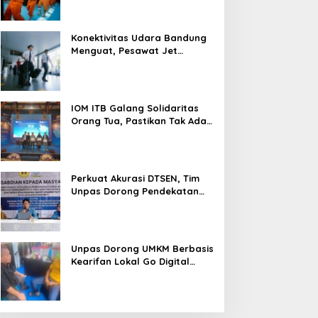
Konektivitas Udara Bandung
Menguat, Pesawat Jet
Kembali Layani Husein
Sastranegara
IOM ITB Galang Solidaritas
Orang Tua, Pastikan Tak Ada
Mahasiswa Putus Kuliah
karena Kendala Ekonomi
Perkuat Akurasi DTSEN, Tim
Unpas Dorong Pendekatan
Humanis dalam Verifikasi
Data Sosial
Unpas Dorong UMKM Berbasis
Kearifan Lokal Go Digital
untuk Perkuat Ekonomi Desa