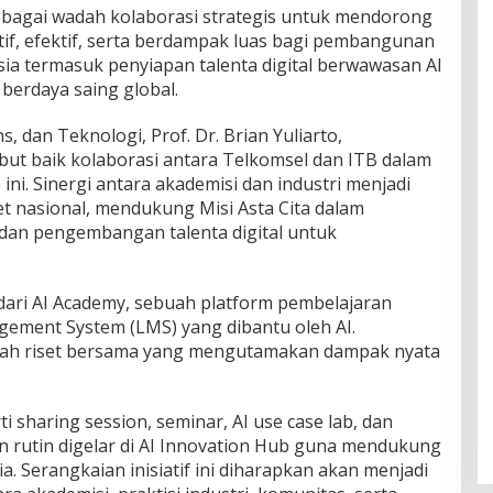
ebagai wadah kolaborasi strategis untuk mendorong
atif, efektif, serta berdampak luas bagi pembangunan
sia termasuk penyiapan talenta digital berwawasan AI
 berdaya saing global.
s, dan Teknologi, Prof. Dr. Brian Yuliarto,
t baik kolaborasi antara Telkomsel dan ITB dalam
i. Sinergi antara akademisi dan industri menjadi
t nasional, mendukung Misi Asta Cita dalam
 dan pengembangan talenta digital untuk
 dari AI Academy, sebuah platform pembelajaran
gement System (LMS) yang dibantu oleh AI.
dah riset bersama yang mengutamakan dampak nyata
rti sharing session, seminar, AI use case lab, dan
n rutin digelar di AI Innovation Hub guna mendukung
ia. Serangkaian inisiatif ini diharapkan akan menjadi