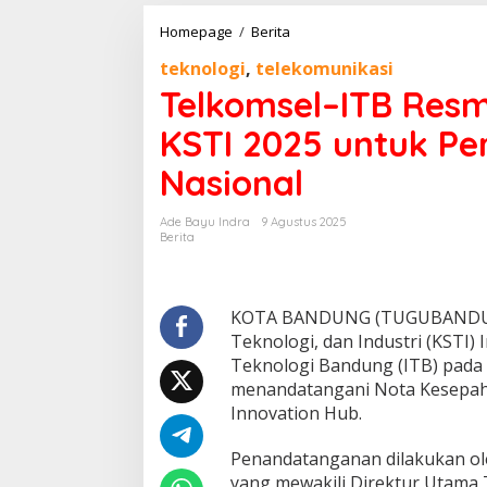
Homepage
/
Berita
T
e
teknologi
,
telekomunikasi
l
k
Telkomsel–ITB Resm
o
m
KSTI 2025 untuk Pe
s
e
Nasional
l
–
Ade Bayu Indra
9 Agustus 2025
I
Berita
T
B
R
e
KOTA BANDUNG (TUGUBANDUNG.I
s
Teknologi, dan Industri (KSTI) 
m
Teknologi Bandung (ITB) pada
i
k
menandatangani Nota Kesepahama
a
Innovation Hub.
n
A
Penandatanganan dilakukan ol
I
yang mewakili Direktur Utama T
I