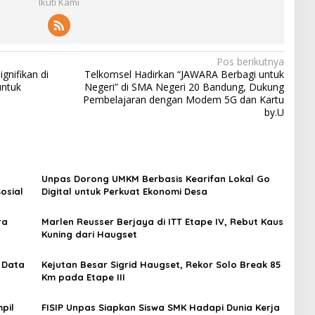
Ikuti Kami
Pos berikutnya
gnifikan di
Telkomsel Hadirkan “JAWARA Berbagi untuk
untuk
Negeri” di SMA Negeri 20 Bandung, Dukung
Pembelajaran dengan Modem 5G dan Kartu
by.U
Unpas Dorong UMKM Berbasis Kearifan Lokal Go
osial
Digital untuk Perkuat Ekonomi Desa
ra
Marlen Reusser Berjaya di ITT Etape IV, Rebut Kaus
Kuning dari Haugset
 Data
Kejutan Besar Sigrid Haugset, Rekor Solo Break 85
Km pada Etape III
rasi
pil
FISIP Unpas Siapkan Siswa SMK Hadapi Dunia Kerja