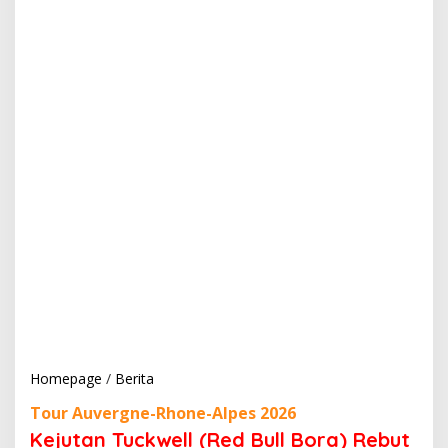
Homepage
/
Berita
K
e
Tour Auvergne-Rhone-Alpes 2026
j
u
Kejutan Tuckwell (Red Bull Bora) Rebut