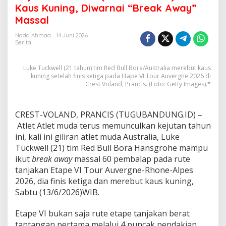
t
Kaus Kuning, Diwarnai “Break Away”
a
Massal
n
T
Nada Ahmad
14 Juni 2026
u
Berita
c
k
w
Luke Tuckwell (21 tahun) tim Red Bull Bora/Australia merebut kaus
e
kuning setelah finis ketiga pada Etape VI Tour Auvergne 2026 di
l
Crest Voland, Prancis. (Foto: Getty Images).*
l
(
R
CREST-VOLAND, PRANCIS (TUGUBANDUNG.ID) –
e
Atlet Atlet muda terus memunculkan kejutan tahun
d
ini, kali ini giliran atlet muda Australia, Luke
B
u
Tuckwell (21) tim Red Bull Bora Hansgrohe mampu
l
ikut
break away
massal 60 pembalap pada rute
l
tanjakan Etape VI Tour Auvergne-Rhone-Alpes
B
2026, dia finis ketiga dan merebut kaus kuning,
o
Sabtu (13/6/2026)WIB.
r
a
)
Etape VI bukan saja rute etape tanjakan berat
R
tantangan pertama melalui 4 puncak pendakian