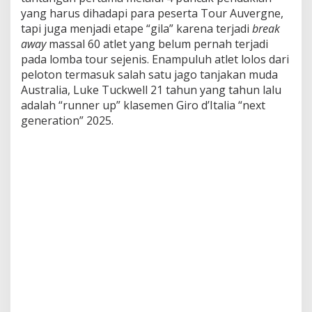
e
yang harus dihadapi para peserta Tour Auvergne,
b
tapi juga menjadi etape “gila” karena terjadi
break
u
t
away
massal 60 atlet yang belum pernah terjadi
K
pada lomba tour sejenis. Enampuluh atlet lolos dari
a
peloton termasuk salah satu jago tanjakan muda
u
Australia, Luke Tuckwell 21 tahun yang tahun lalu
s
K
adalah “runner up” klasemen Giro d’Italia “next
u
generation” 2025.
n
i
n
g
,
D
i
w
a
r
n
a
i
“