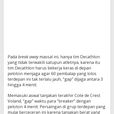
B
r
e
a
k
A
w
a
y
”
M
a
Pada
break away
massal ini, hanya tim Decathlon
s
s
yang tidak terwakili satupun atletnya, karena itu
a
tim Decathlon harus bekerja keras di depan
l
peloton menjaga agar 60 pembalap yang lolos
terdepan ini tak terlalu jauh, “gap” dijaga antara 3
hingga 4 menit.
Memasuki aswal tanjakan terakhir Cote de Crest
Voland, “gap” waktu para “breaker” dengan
peloton 4 menit. Persaingan di grup terdepan yang
mulai berceceran ini karena tanjakan berat yang