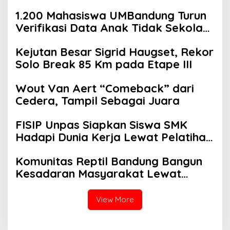
1.200 Mahasiswa UMBandung Turun
Verifikasi Data Anak Tidak Sekolah,
Wujud Nyata Kampus Membantu
Kejutan Besar Sigrid Haugset, Rekor
Jawa Barat Menyelamatkan
Solo Break 85 Km pada Etape III
Generasi
Wout Van Aert “Comeback” dari
Cedera, Tampil Sebagai Juara
FISIP Unpas Siapkan Siswa SMK
Hadapi Dunia Kerja Lewat Pelatihan
Komunikasi Asertif Berbasis Role
Komunitas Reptil Bandung Bangun
Play
Kesadaran Masyarakat Lewat
Edukasi Satwa
View More