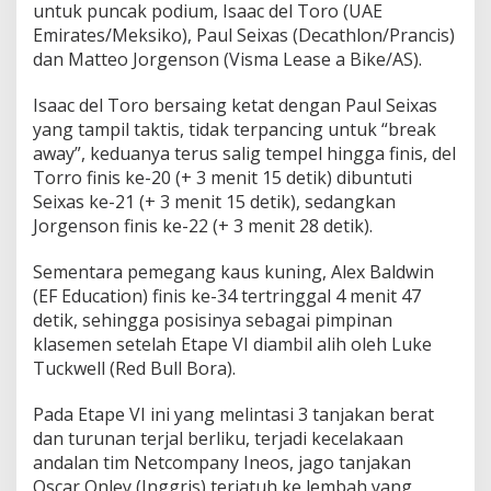
untuk puncak podium, Isaac del Toro (UAE
Emirates/Meksiko), Paul Seixas (Decathlon/Prancis)
dan Matteo Jorgenson (Visma Lease a Bike/AS).
Isaac del Toro bersaing ketat dengan Paul Seixas
yang tampil taktis, tidak terpancing untuk “break
away”, keduanya terus salig tempel hingga finis, del
Torro finis ke-20 (+ 3 menit 15 detik) dibuntuti
Seixas ke-21 (+ 3 menit 15 detik), sedangkan
Jorgenson finis ke-22 (+ 3 menit 28 detik).
Sementara pemegang kaus kuning, Alex Baldwin
(EF Education) finis ke-34 tertringgal 4 menit 47
detik, sehingga posisinya sebagai pimpinan
klasemen setelah Etape VI diambil alih oleh Luke
Tuckwell (Red Bull Bora).
Pada Etape VI ini yang melintasi 3 tanjakan berat
dan turunan terjal berliku, terjadi kecelakaan
andalan tim Netcompany Ineos, jago tanjakan
Oscar Onley (Inggris) terjatuh ke lembah yang