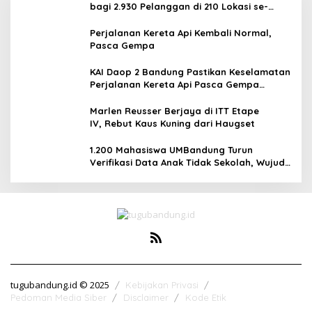
bagi 2.930 Pelanggan di 210 Lokasi se-
Jawa Barat
Perjalanan Kereta Api Kembali Normal,
Pasca Gempa
KAI Daop 2 Bandung Pastikan Keselamatan
Perjalanan Kereta Api Pasca Gempa
Pangandaran, Pemeriksaan Jalur Masih
Berlangsung
Marlen Reusser Berjaya di ITT Etape
IV, Rebut Kaus Kuning dari Haugset
1.200 Mahasiswa UMBandung Turun
Verifikasi Data Anak Tidak Sekolah, Wujud
Nyata Kampus Membantu Jawa Barat
Menyelamatkan Generasi
tugubandung.id © 2025
Kebijakan Privasi
Pedoman Media Siber
Disclaimer
Kode Etik