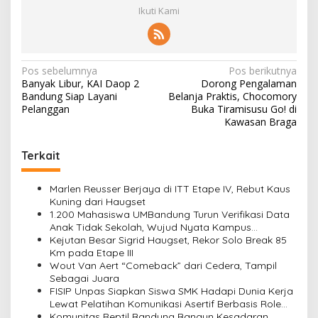
Ikuti Kami
N
Pos sebelumnya
Pos berikutnya
Banyak Libur, KAI Daop 2
Dorong Pengalaman
a
Bandung Siap Layani
Belanja Praktis, Chocomory
v
Pelanggan
Buka Tiramisusu Go! di
Kawasan Braga
i
g
Terkait
a
s
Marlen Reusser Berjaya di ITT Etape IV, Rebut Kaus
Kuning dari Haugset
i
1.200 Mahasiswa UMBandung Turun Verifikasi Data
Anak Tidak Sekolah, Wujud Nyata Kampus
p
Membantu Jawa Barat Menyelamatkan Generasi
Kejutan Besar Sigrid Haugset, Rekor Solo Break 85
o
Km pada Etape III
Wout Van Aert “Comeback” dari Cedera, Tampil
s
Sebagai Juara
FISIP Unpas Siapkan Siswa SMK Hadapi Dunia Kerja
Lewat Pelatihan Komunikasi Asertif Berbasis Role
Play
Komunitas Reptil Bandung Bangun Kesadaran