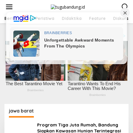
L
e
w
a
Berita
Foto Peristiwa
Didaktika
Feature
Diskursus
t
i
k
e
k
o
n
t
e
n
jawa barat
Program Tiga Juta Rumah, Bandung
Siapkan Kawasan Hunian Terintegrasi