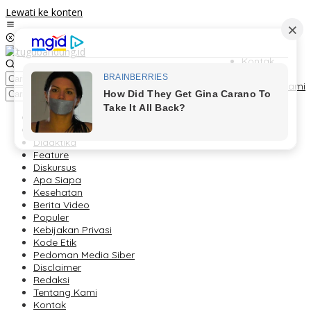
Lewati ke konten
Kontak
Redaksi
Tentang Kami
Berita
Foto Peristiwa
Didaktika
Feature
Diskursus
Apa Siapa
Kesehatan
Berita Video
Populer
Kebijakan Privasi
Kode Etik
Pedoman Media Siber
Disclaimer
Redaksi
Tentang Kami
Kontak