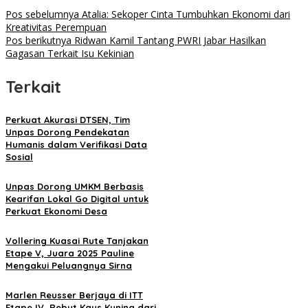
Pos sebelumnya
Atalia: Sekoper Cinta Tumbuhkan Ekonomi dari
Kreativitas Perempuan
Pos berikutnya
Ridwan Kamil Tantang PWRI Jabar Hasilkan
Gagasan Terkait Isu Kekinian
Terkait
Perkuat Akurasi DTSEN, Tim
Unpas Dorong Pendekatan
Humanis dalam Verifikasi Data
Sosial
Unpas Dorong UMKM Berbasis
Kearifan Lokal Go Digital untuk
Perkuat Ekonomi Desa
Vollering Kuasai Rute Tanjakan
Etape V, Juara 2025 Pauline
Mengakui Peluangnya Sirna
Marlen Reusser Berjaya di ITT
Etape IV, Rebut Kaus Kuning dari