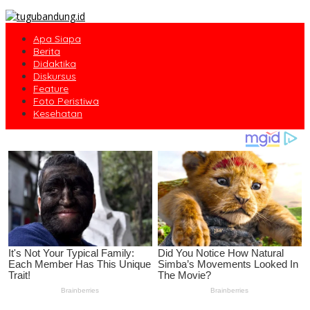
Apa Siapa
Berita
Didaktika
Diskursus
Feature
Foto Peristiwa
Kesehatan