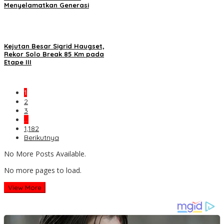
Menyelamatkan Generasi
Kejutan Besar Sigrid Haugset,
Rekor Solo Break 85 Km pada
Etape III
1
2
3
…
1,182
Berikutnya
No More Posts Available.
No more pages to load.
View More