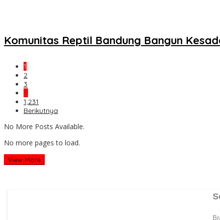
Komunitas Reptil Bandung Bangun Kesad
1
2
3
…
1,231
Berikutnya
No More Posts Available.
No more pages to load.
View More