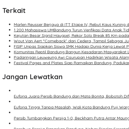
Terkait
Marlen Reusser Berjaya di ITT Etape IV, Rebut Kaus Kuning 
1.200 Mahasiswa UMBandung Turun Verifikasi Data Anak T
Kejutan Besar Sigrid Haugset, Rekor Solo Break 85 Km pada 
Wout Van Aert “Comeback” dari Cedera, Tampil Sebagai J
FISIP Unpas Siapkan Siswa SMK Hadapi Dunia Kerja Lewat Pe
Komunitas Reptil Bandung Bangun Kesadaran Masyarakat 
Padaringan Leuweung Awi Cisurupan Hadirkan Wisata Ala
Festival Pages and Plates Siap Ramaikan Bandung, Padukan
Jangan Lewatkan
Euforia Juara Persib Bandung dari Mata Bonita, Bobotoh D
Euforia Tinggi Tanpa Masalah, Wali Kota Bandung Puji War
Persib Tumbangkan Persija 1-0, Beckham Putra Antar Mau
Persib vs Persija Panaskan Bandung, Nobar Digelar Serent