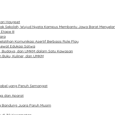
dari Haugset
idak Sekolah, Wujud Nyata Kampus Membantu Jawa Barat Menyela
Etape III
uara
latihan Komunikasi Asertif Berbasis Role Play
Lewat Edukasi Satwa
m, Budaya, dan UMKM dalam Satu Kawasan
 Buku, Kuliner, dan UMKM
ifabel yang Penuh Semangat
ga dan Aparat
ng Bandung Juara Paruh Musim
ak di 30 Kecamatan