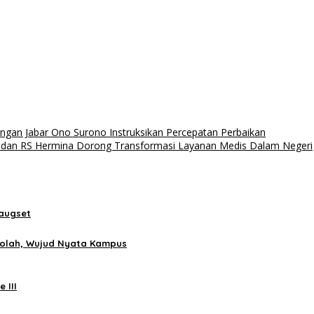
angan Jabar Ono Surono Instruksikan Percepatan Perbaikan
 dan RS Hermina Dorong Transformasi Layanan Medis Dalam Negeri
Haugset
ekolah, Wujud Nyata Kampus
 III