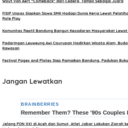
Wout Van Aert “Comeback” dari Cedera, Tampil Sebagai Juara
FISIP Unpas Siapkan Siswa SMK Hadapi Dunia Kerja Lewat Pelatiha
Role Play
Komunitas Reptil Bandung Bangun Kesadaran Masyarakat Lewat
Padaringan Leuweung Awi Cisurupan Hadirkan Wisata Alam, Bud
Kawasan
Festival Pages and Plates Siap Ramaikan Bandung, Padukan Buku
Jangan Lewatkan
Jelang PON XXI di Aceh dan Sumut, Atlet Jabar Lakukan Ziarah k