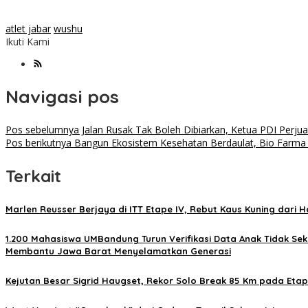
atlet jabar
wushu
Ikuti Kami
Navigasi pos
Pos sebelumnya
Jalan Rusak Tak Boleh Dibiarkan, Ketua PDI Perju
Pos berikutnya
Bangun Ekosistem Kesehatan Berdaulat, Bio Farma
Terkait
Marlen Reusser Berjaya di ITT Etape IV, Rebut Kaus Kuning dari 
1.200 Mahasiswa UMBandung Turun Verifikasi Data Anak Tidak S
Membantu Jawa Barat Menyelamatkan Generasi
Kejutan Besar Sigrid Haugset, Rekor Solo Break 85 Km pada Etape