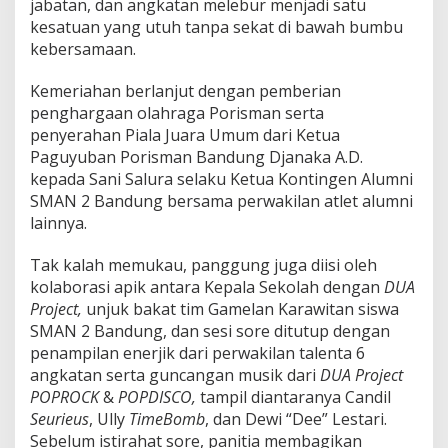
jabatan, dan angkatan melebur menjadi satu
kesatuan yang utuh tanpa sekat di bawah bumbu
kebersamaan.
Kemeriahan berlanjut dengan pemberian
penghargaan olahraga Porisman serta
penyerahan Piala Juara Umum dari Ketua
Paguyuban Porisman Bandung Djanaka A.D.
kepada Sani Salura selaku Ketua Kontingen Alumni
SMAN 2 Bandung bersama perwakilan atlet alumni
lainnya.
Tak kalah memukau, panggung juga diisi oleh
kolaborasi apik antara Kepala Sekolah dengan
DUA
Project,
unjuk bakat tim Gamelan Karawitan siswa
SMAN 2 Bandung, dan sesi sore ditutup dengan
penampilan enerjik dari perwakilan talenta 6
angkatan serta guncangan musik dari
DUA Project
POPROCK
&
POPDISCO,
tampil diantaranya Candil
Seurieus
, Ully
TimeBomb
, dan Dewi “Dee” Lestari.
Sebelum istirahat sore, panitia membagikan