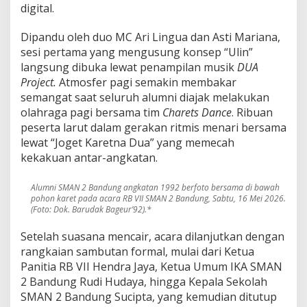
d
digital.
i
C
Dipandu oleh duo MC Ari Lingua dan Asti Mariana,
i
sesi pertama yang mengusung konsep “Ulin”
h
a
langsung dibuka lewat penampilan musik
DUA
m
Project.
Atmosfer pagi semakin membakar
p
semangat saat seluruh alumni diajak melakukan
e
olahraga pagi bersama tim
Charets Dance
. Ribuan
l
peserta larut dalam gerakan ritmis menari bersama
a
s
lewat “Joget Karetna Dua” yang memecah
!
kekakuan antar-angkatan.
Alumni SMAN 2 Bandung angkatan 1992 berfoto bersama di bawah
pohon karet pada acara RB VII SMAN 2 Bandung, Sabtu, 16 Mei 2026.
(Foto: Dok. Barudak Bageur’92).*
Setelah suasana mencair, acara dilanjutkan dengan
rangkaian sambutan formal, mulai dari Ketua
Panitia RB VII Hendra Jaya, Ketua Umum IKA SMAN
2 Bandung Rudi Hudaya, hingga Kepala Sekolah
SMAN 2 Bandung Sucipta, yang kemudian ditutup