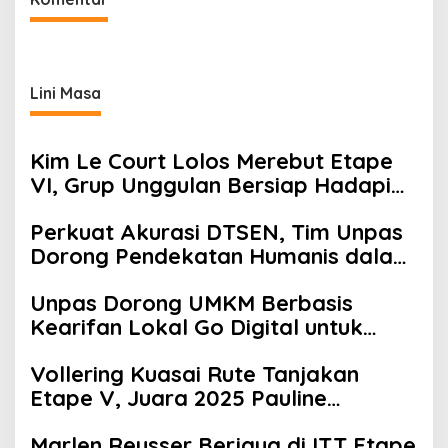
Lini Masa
Kim Le Court Lolos Merebut Etape
VI, Grup Unggulan Bersiap Hadapi
Etape VII Penentu Juara
Perkuat Akurasi DTSEN, Tim Unpas
Dorong Pendekatan Humanis dalam
Verifikasi Data Sosial
Unpas Dorong UMKM Berbasis
Kearifan Lokal Go Digital untuk
Perkuat Ekonomi Desa
Vollering Kuasai Rute Tanjakan
Etape V, Juara 2025 Pauline
Mengakui Peluangnya Sirna
Marlen Reusser Berjaya di ITT Etape