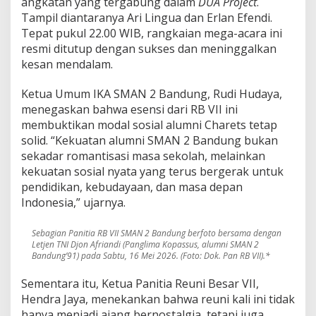
angkatan yang tergabung dalam
DUA Project
.
Tampil diantaranya Ari Lingua dan Erlan Efendi.
Tepat pukul 22.00 WIB, rangkaian mega-acara ini
resmi ditutup dengan sukses dan meninggalkan
kesan mendalam.
Ketua Umum IKA SMAN 2 Bandung, Rudi Hudaya,
menegaskan bahwa esensi dari RB VII ini
membuktikan modal sosial alumni Charets tetap
solid. “Kekuatan alumni SMAN 2 Bandung bukan
sekadar romantisasi masa sekolah, melainkan
kekuatan sosial nyata yang terus bergerak untuk
pendidikan, kebudayaan, dan masa depan
Indonesia,” ujarnya.
Sebagian Panitia RB VII SMAN 2 Bandung berfoto bersama dengan
Letjen TNI Djon Afriandi (Panglima Kopassus, alumni SMAN 2
Bandung’91) pada Sabtu, 16 Mei 2026. (Foto: Dok. Pan RB VII).*
Sementara itu, Ketua Panitia Reuni Besar VII,
Hendra Jaya, menekankan bahwa reuni kali ini tidak
hanya menjadi ajang bernostalgia, tetapi juga