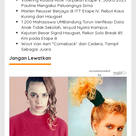
o
Vollering Kuasai Rute Tanjakan Etape V, Juara 2025
Pauline Mengakui Peluangnya Sirna
s
Marlen Reusser Berjaya di ITT Etape IV, Rebut Kaus
Kuning dari Haugset
1.200 Mahasiswa UMBandung Turun Verifikasi Data
Anak Tidak Sekolah, Wujud Nyata Kampus
Membantu Jawa Barat Menyelamatkan Generasi
Kejutan Besar Sigrid Haugset, Rekor Solo Break 85
Km pada Etape III
Wout Van Aert “Comeback” dari Cedera, Tampil
Sebagai Juara
Jangan Lewatkan