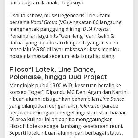
baru bagi anak-anak,” tegasnya.
Usai talkshow, musisi legendaris Trie Utami
bersama
Vocal Group
(VG) Angkatan 86 langsung
menghentak panggung diiringi
DUA Project
.
Penampilan lagu hits “Gemilang” dan “Galih &
Ratna” yang dipadukan dengan tayangan video
masa lalu VG 86 di layar raksasa sukses memicu
nostalgia massal sebelum jeda istirahat siang.
Filosofi Lotek, Line Dance,
Polonaise, hingga Dua Project
Menginjak pukul 13.00 WIB, keseruan beralih ke
konsep “Joget”. Dipandu MC Deni Agam dan Kartini,
ribuan alumni disuguhkan penampilan
Line Dance
yang dilanjutkan dengan aksi
Polonaise
(parade
berjalan beriringan) mengelilingi stan-stan bazaar.
Di area kuliner inilah panitia menggaungkan
Filosofi Lotek sebagai lambang kesetaraan reuni.
Seperti lotek, ribuan alumni dari berbagai status,