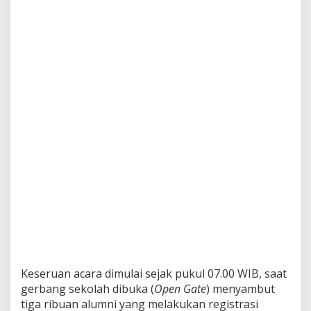
B
e
s
a
r
V
I
I
S
M
A
N
2
B
a
n
d
u
n
g
P
e
Keseruan acara dimulai sejak pukul 07.00 WIB, saat
c
gerbang sekolah dibuka (
Open Gate
) menyambut
a
h
tiga ribuan alumni yang melakukan registrasi