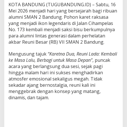
t
KOTA BANDUNG (TUGUBANDUNG.ID) – Sabtu, 16
a
Mei 2026 menjadi hari yang bersejarah bagi ribuan
r
i
alumni SMAN 2 Bandung. Pohon karet raksasa
"
yang menjadi ikon legendaris di Jalan Cihampelas
P
No. 173 kembali menjadi saksi bisu berkumpulnya
u
para alumni lintas generasi dalam perhelatan
l
a
akbar Reuni Besar (RB) VII SMAN 2 Bandung.
n
g
Mengusung tajuk
“Karetna Dua, Reuni Lada: Kembali
K
ke Masa Lalu, Berbagi untuk Masa Depan”
, puncak
a
acara yang berlangsung dua sesi, sejak pagi
m
p
hingga malam hari ini sukses menghadirkan
u
atmosfer emosional sekaligus megah. Tidak
n
sekadar ajang bernostalgia, reuni kali ini
g
menggebrak dengan konsep yang matang,
"
dinamis, dan tajam.
,
R
e
u
n
i