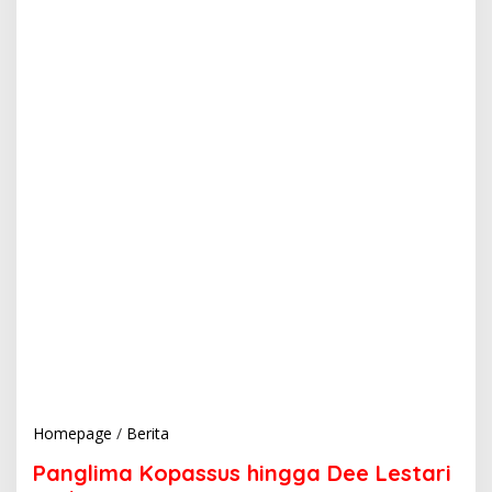
Homepage
/
Berita
P
a
Panglima Kopassus hingga Dee Lestari
n