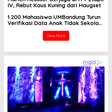
IV, Rebut Kaus Kuning dari Haugset
1.200 Mahasiswa UMBandung Turun
Verifikasi Data Anak Tidak Sekolah,
Wujud Nyata Kampus Membantu
Jawa Barat Menyelamatkan
View More
Generasi