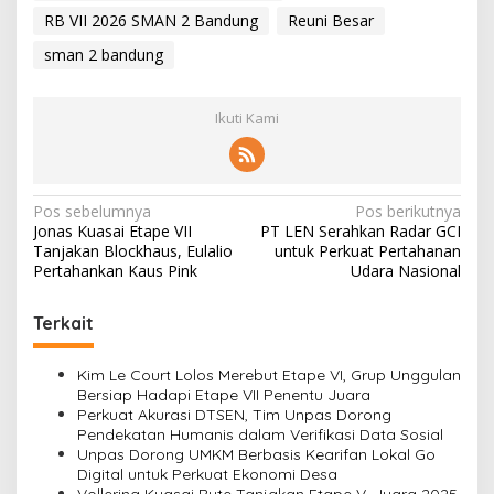
RB VII 2026 SMAN 2 Bandung
Reuni Besar
sman 2 bandung
Ikuti Kami
N
Pos sebelumnya
Pos berikutnya
Jonas Kuasai Etape VII
PT LEN Serahkan Radar GCI
a
Tanjakan Blockhaus, Eulalio
untuk Perkuat Pertahanan
v
Pertahankan Kaus Pink
Udara Nasional
i
Terkait
g
a
Kim Le Court Lolos Merebut Etape VI, Grup Unggulan
s
Bersiap Hadapi Etape VII Penentu Juara
Perkuat Akurasi DTSEN, Tim Unpas Dorong
i
Pendekatan Humanis dalam Verifikasi Data Sosial
Unpas Dorong UMKM Berbasis Kearifan Lokal Go
p
Digital untuk Perkuat Ekonomi Desa