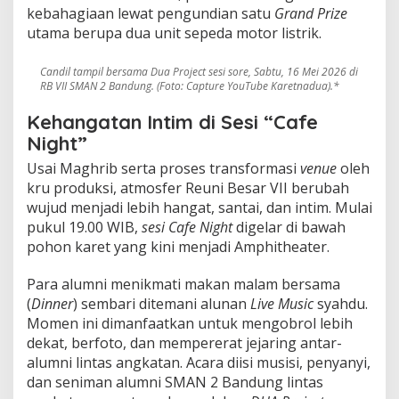
kebahagiaan lewat pengundian satu
Grand Prize
utama berupa dua unit sepeda motor listrik.
Candil tampil bersama Dua Project sesi sore, Sabtu, 16 Mei 2026 di
RB VII SMAN 2 Bandung. (Foto: Capture YouTube Karetnadua).*
Kehangatan Intim di Sesi “Cafe
Night”
Usai Maghrib serta proses transformasi
venue
oleh
kru produksi, atmosfer Reuni Besar VII berubah
wujud menjadi lebih hangat, santai, dan intim. Mulai
pukul 19.00 WIB,
sesi Cafe Night
digelar di bawah
pohon karet yang kini menjadi Amphitheater.
Para alumni menikmati makan malam bersama
(
Dinner
) sembari ditemani alunan
Live Music
syahdu.
Momen ini dimanfaatkan untuk mengobrol lebih
dekat, berfoto, dan mempererat jejaring antar-
alumni lintas angkatan. Acara diisi musisi, penyanyi,
dan seniman alumni SMAN 2 Bandung lintas