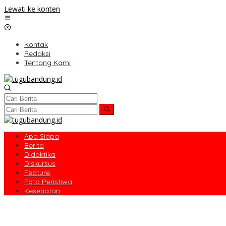
Lewati ke konten
Kontak
Redaksi
Tentang Kami
Apa Siapa
Berita
Didaktika
Diskursus
Feature
Foto Peristiwa
Kesehatan