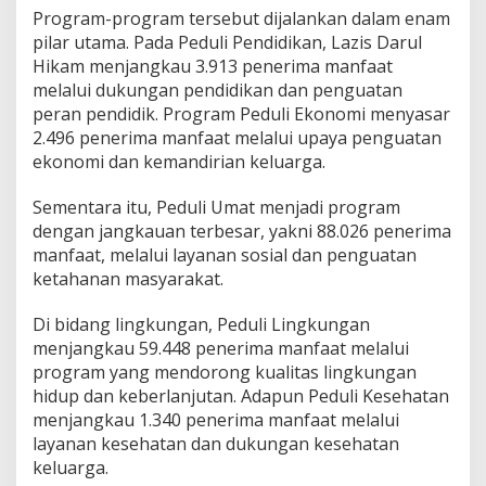
u
Program-program tersebut dijalankan dalam enam
R
pilar utama. Pada Peduli Pendidikan, Lazis Darul
a
t
Hikam menjangkau 3.913 penerima manfaat
u
melalui dukungan pendidikan dan penguatan
s
peran pendidik. Program Peduli Ekonomi menyasar
a
2.496 penerima manfaat melalui upaya penguatan
n
ekonomi dan kemandirian keluarga.
R
i
b
Sementara itu, Peduli Umat menjadi program
u
dengan jangkauan terbesar, yakni 88.026 penerima
P
manfaat, melalui layanan sosial dan penguatan
e
ketahanan masyarakat.
n
e
r
Di bidang lingkungan, Peduli Lingkungan
i
menjangkau 59.448 penerima manfaat melalui
m
program yang mendorong kualitas lingkungan
a
hidup dan keberlanjutan. Adapun Peduli Kesehatan
M
a
menjangkau 1.340 penerima manfaat melalui
n
layanan kesehatan dan dukungan kesehatan
f
keluarga.
a