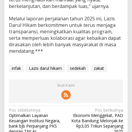
berkelanjutan, dan berdampak luas,” ujarnya.
Melalui laporan perjalanan tahun 2025 ini, Lazis
Darul Hikam berkomitmen untuk terus menjaga
transparansi, meningkatkan kualitas program,
serta memperluas kolaborasi agar kebaikan dapat
dirasakan oleh lebih banyak masyarakat di masa
mendatang.***
infak
Lazis darul hikam
sedekah
zakat
Ikuti Kami
N
Pos sebelumnya
Pos berikutnya
Optimalkan Layanan
Ekonomi Menggeliat, PAD
a
Keuangan Institusi Negara,
Kota Bandung Melonjak ke
v
bank bjb Perpanjang PKS
Rp3,05 Triliun Sepanjang
dengan TNI AL
2025