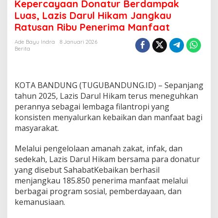
e
Kepercayaan Donatur Berdampak
r
Luas, Lazis Darul Hikam Jangkau
c
Ratusan Ribu Penerima Manfaat
a
y
Ade Bayu Indra
8 Januari 2026
a
Berita
a
n
D
o
KOTA BANDUNG (TUGUBANDUNG.ID) – Sepanjang
n
tahun 2025, Lazis Darul Hikam terus meneguhkan
a
t
perannya sebagai lembaga filantropi yang
u
konsisten menyalurkan kebaikan dan manfaat bagi
r
masyarakat.
B
e
Melalui pengelolaan amanah zakat, infak, dan
r
d
sedekah, Lazis Darul Hikam bersama para donatur
a
yang disebut SahabatKebaikan berhasil
m
menjangkau 185.850 penerima manfaat melalui
p
berbagai program sosial, pemberdayaan, dan
a
kemanusiaan.
k
L