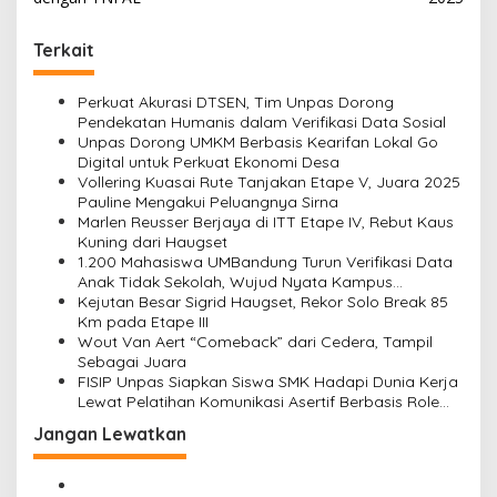
i
g
Terkait
a
s
Perkuat Akurasi DTSEN, Tim Unpas Dorong
Pendekatan Humanis dalam Verifikasi Data Sosial
i
Unpas Dorong UMKM Berbasis Kearifan Lokal Go
Digital untuk Perkuat Ekonomi Desa
p
Vollering Kuasai Rute Tanjakan Etape V, Juara 2025
o
Pauline Mengakui Peluangnya Sirna
Marlen Reusser Berjaya di ITT Etape IV, Rebut Kaus
s
Kuning dari Haugset
1.200 Mahasiswa UMBandung Turun Verifikasi Data
Anak Tidak Sekolah, Wujud Nyata Kampus
Membantu Jawa Barat Menyelamatkan Generasi
Kejutan Besar Sigrid Haugset, Rekor Solo Break 85
Km pada Etape III
Wout Van Aert “Comeback” dari Cedera, Tampil
Sebagai Juara
FISIP Unpas Siapkan Siswa SMK Hadapi Dunia Kerja
Lewat Pelatihan Komunikasi Asertif Berbasis Role
Play
Jangan Lewatkan