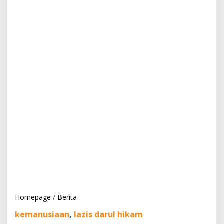
Homepage
/
Berita
K
e
kemanusiaan
,
lazis darul hikam
p