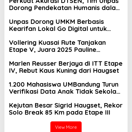
Perkuat Akurasi DTSEN, Tim Unpas
Dorong Pendekatan Humanis dalam
Verifikasi Data Sosial
Unpas Dorong UMKM Berbasis
Kearifan Lokal Go Digital untuk
Perkuat Ekonomi Desa
Vollering Kuasai Rute Tanjakan
Etape V, Juara 2025 Pauline
Mengakui Peluangnya Sirna
Marlen Reusser Berjaya di ITT Etape
IV, Rebut Kaus Kuning dari Haugset
1.200 Mahasiswa UMBandung Turun
Verifikasi Data Anak Tidak Sekolah,
Wujud Nyata Kampus Membantu
Kejutan Besar Sigrid Haugset, Rekor
Jawa Barat Menyelamatkan
Solo Break 85 Km pada Etape III
Generasi
View More