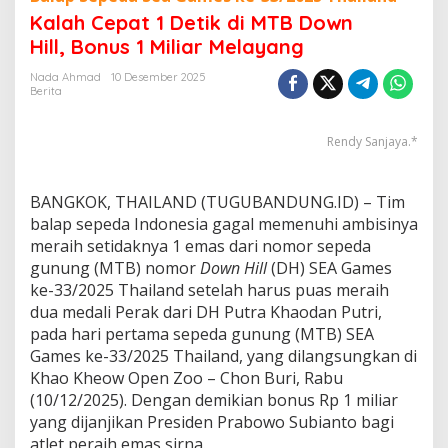
a
Kalah Cepat 1 Detik di MTB Down
h
Hill, Bonus 1 Miliar Melayang
C
e
Nada Ahmad
10 Desember 2025
p
Berita
a
t
1
Rendy Sanjaya.*
D
e
t
BANGKOK, THAILAND (TUGUBANDUNG.ID) – Tim
i
balap sepeda Indonesia gagal memenuhi ambisinya
k
meraih setidaknya 1 emas dari nomor sepeda
d
gunung (MTB) nomor
Down Hill
(DH)
SEA Games
i
M
ke-33/2025 Thailand setelah harus puas meraih
T
dua medali Perak dari DH Putra Khaodan Putri,
B
pada hari pertama sepeda gunung (MTB) SEA
D
Games ke-33/2025 Thailand, yang dilangsungkan di
o
Khao Kheow Open Zoo – Chon Buri, Rabu
w
n
(10/12/2025). Dengan demikian bonus Rp 1 miliar
H
yang dijanjikan Presiden Prabowo Subianto bagi
i
atlet peraih emas sirna.