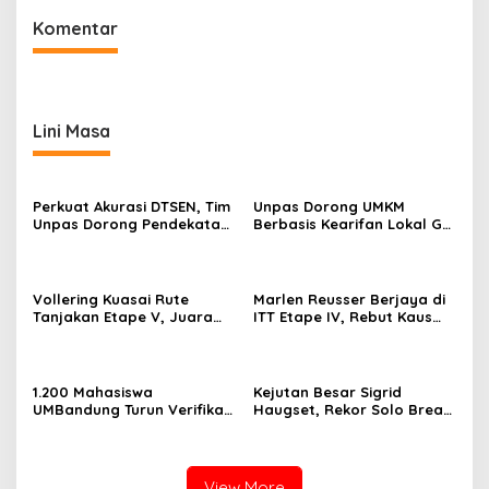
Komentar
Lini Masa
Perkuat Akurasi DTSEN, Tim
Unpas Dorong UMKM
Unpas Dorong Pendekatan
Berbasis Kearifan Lokal Go
Humanis dalam Verifikasi
Digital untuk Perkuat
Data Sosial
Ekonomi Desa
Vollering Kuasai Rute
Marlen Reusser Berjaya di
Tanjakan Etape V, Juara
ITT Etape IV, Rebut Kaus
2025 Pauline Mengakui
Kuning dari Haugset
Peluangnya Sirna
1.200 Mahasiswa
Kejutan Besar Sigrid
UMBandung Turun Verifikasi
Haugset, Rekor Solo Break
Data Anak Tidak Sekolah,
85 Km pada Etape III
Wujud Nyata Kampus
Membantu Jawa Barat
Menyelamatkan Generasi
View More