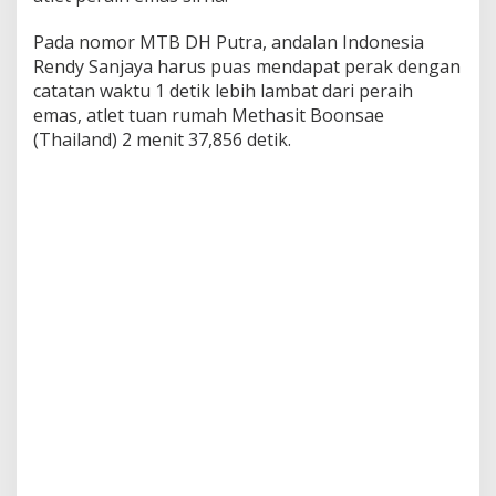
l
l
Pada nomor MTB DH Putra, andalan Indonesia
,
Rendy Sanjaya harus puas mendapat perak dengan
B
catatan waktu 1 detik lebih lambat dari peraih
o
emas, atlet tuan rumah Methasit Boonsae
n
(Thailand) 2 menit 37,856 detik.
u
s
1
M
i
l
i
a
r
M
e
l
a
y
a
n
g