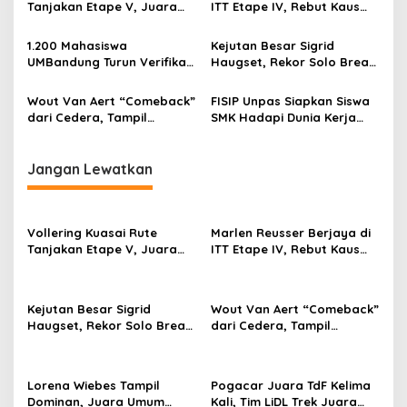
p
Tanjakan Etape V, Juara
ITT Etape IV, Rebut Kaus
2025 Pauline Mengakui
Kuning dari Haugset
o
Peluangnya Sirna
1.200 Mahasiswa
Kejutan Besar Sigrid
s
UMBandung Turun Verifikasi
Haugset, Rekor Solo Break
Data Anak Tidak Sekolah,
85 Km pada Etape III
Wujud Nyata Kampus
Wout Van Aert “Comeback”
FISIP Unpas Siapkan Siswa
Membantu Jawa Barat
dari Cedera, Tampil
SMK Hadapi Dunia Kerja
Menyelamatkan Generasi
Sebagai Juara
Lewat Pelatihan Komunikasi
Asertif Berbasis Role Play
Jangan Lewatkan
Vollering Kuasai Rute
Marlen Reusser Berjaya di
Tanjakan Etape V, Juara
ITT Etape IV, Rebut Kaus
2025 Pauline Mengakui
Kuning dari Haugset
Peluangnya Sirna
Kejutan Besar Sigrid
Wout Van Aert “Comeback”
Haugset, Rekor Solo Break
dari Cedera, Tampil
85 Km pada Etape III
Sebagai Juara
Lorena Wiebes Tampil
Pogacar Juara TdF Kelima
Dominan, Juara Umum
Kali, Tim LiDL Trek Juara