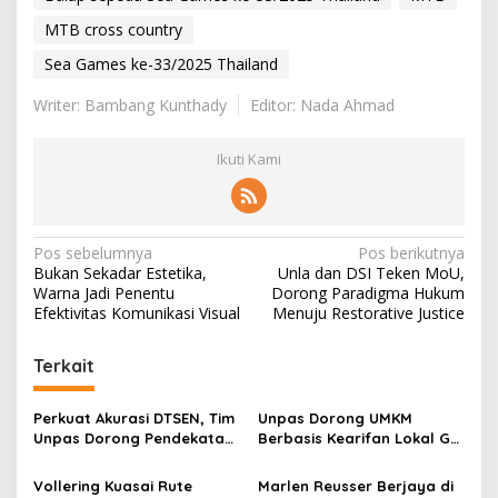
MTB cross country
Sea Games ke-33/2025 Thailand
Writer: Bambang Kunthady
Editor: Nada Ahmad
Ikuti Kami
N
Pos sebelumnya
Pos berikutnya
Bukan Sekadar Estetika,
Unla dan DSI Teken MoU,
a
Warna Jadi Penentu
Dorong Paradigma Hukum
v
Efektivitas Komunikasi Visual
Menuju Restorative Justice
i
Terkait
g
a
Perkuat Akurasi DTSEN, Tim
Unpas Dorong UMKM
s
Unpas Dorong Pendekatan
Berbasis Kearifan Lokal Go
Humanis dalam Verifikasi
Digital untuk Perkuat
i
Data Sosial
Ekonomi Desa
Vollering Kuasai Rute
Marlen Reusser Berjaya di