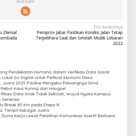
Ikuti Kami
Pos berikutnya
 Zilenial
Pemprov Jabar Pastikan Kondisi Jalan Tetap
asembada
Terpelihara Saat dan Setelah Mudik Lebaran
2022
ong Pendekatan Humanis dalam Verifikasi Data Sosial
Lokal Go Digital untuk Perkuat Ekonomi Desa
V, Juara 2025 Pauline Mengakui Peluangnya Sirna
, Rebut Kaus Kuning dari Haugset
ifikasi Data Anak Tidak Sekolah, Wujud Nyata Kampus
 Generasi
lo Break 85 Km pada Etape III
a, Tampil Sebagai Juara
Dunia Kerja Lewat Pelatihan Komunikasi Asertif Berbasis