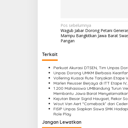
N
Pos sebelumnya
Wagub Jabar Dorong Petani Generasi
a
Mampu Bangkitkan Jawa Barat Sw
v
Pangan
i
Terkait
g
a
Perkuat Akurasi DTSEN, Tim Unpas Dor
s
Unpas Dorong UMKM Berbasis Kearifan 
Vollering Kuasai Rute Tanjakan Etape 
i
Marlen Reusser Berjaya di ITT Etape IV
1.200 Mahasiswa UMBandung Turun Ver
p
Membantu Jawa Barat Menyelamatkan
o
Kejutan Besar Sigrid Haugset, Rekor So
Wout Van Aert “Comeback” dari Ceder
s
FISIP Unpas Siapkan Siswa SMK Hadapi 
Role Play
Jangan Lewatkan