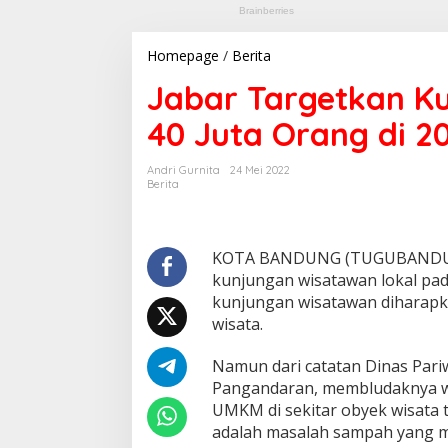
Homepage
/
Berita
J
a
Jabar Targetkan K
b
a
40 Juta Orang di 2
r
T
a
Andri Gurnita
24 Mei 2022
r
Berita
g
e
t
k
KOTA BANDUNG (TUGUBANDUNG.I
a
kunjungan wisatawan lokal pada
n
kunjungan wisatawan diharapk
K
wisata.
u
n
j
Namun dari catatan Dinas Pari
u
Pangandaran, membludaknya wi
n
UMKM di sekitar obyek wisata t
g
adalah masalah sampah yang m
a