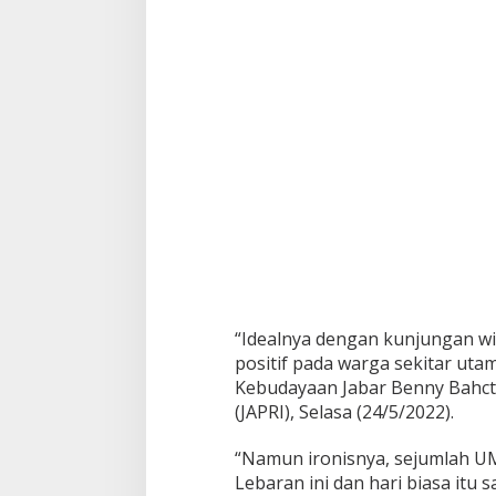
n
W
i
s
a
t
a
w
a
n
L
o
k
a
l
4
0
“Idealnya dengan kunjungan w
J
positif pada warga sekitar ut
u
t
Kebudayaan Jabar Benny Bahctia
a
(JAPRI), Selasa (24/5/2022).
O
r
“Namun ironisnya, sejumlah U
a
Lebaran ini dan hari biasa itu
n