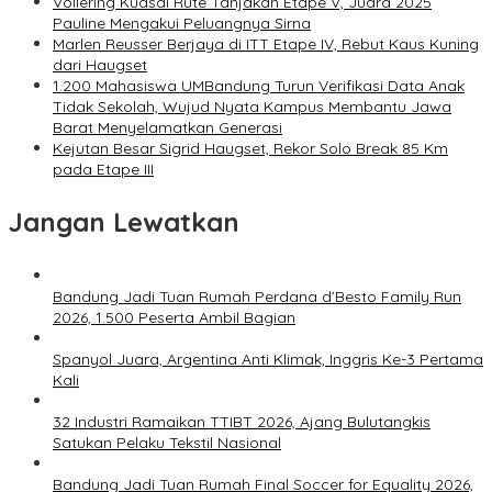
Vollering Kuasai Rute Tanjakan Etape V, Juara 2025
Pauline Mengakui Peluangnya Sirna
Marlen Reusser Berjaya di ITT Etape IV, Rebut Kaus Kuning
dari Haugset
1.200 Mahasiswa UMBandung Turun Verifikasi Data Anak
Tidak Sekolah, Wujud Nyata Kampus Membantu Jawa
Barat Menyelamatkan Generasi
Kejutan Besar Sigrid Haugset, Rekor Solo Break 85 Km
pada Etape III
Jangan Lewatkan
Bandung Jadi Tuan Rumah Perdana d’Besto Family Run
2026, 1.500 Peserta Ambil Bagian
Spanyol Juara, Argentina Anti Klimak, Inggris Ke-3 Pertama
Kali
32 Industri Ramaikan TTIBT 2026, Ajang Bulutangkis
Satukan Pelaku Tekstil Nasional
Bandung Jadi Tuan Rumah Final Soccer for Equality 2026,