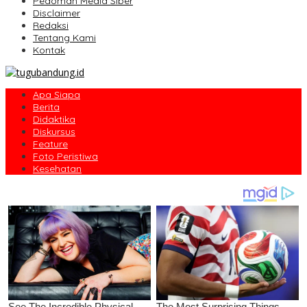
Pedoman Media Siber
Disclaimer
Redaksi
Tentang Kami
Kontak
Apa Siapa
Berita
Didaktika
Diskursus
Feature
Foto Peristiwa
Kesehatan