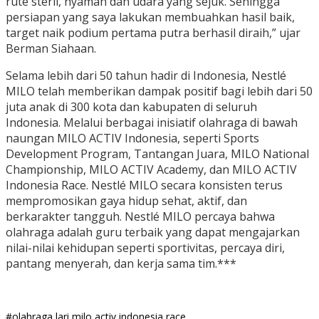
rute steril, nyaman dan udara yang sejuk. Sehingga
persiapan yang saya lakukan membuahkan hasil baik,
target naik podium pertama putra berhasil diraih,” ujar
Berman Siahaan.
Selama lebih dari 50 tahun hadir di Indonesia, Nestlé
MILO telah memberikan dampak positif bagi lebih dari 50
juta anak di 300 kota dan kabupaten di seluruh
Indonesia. Melalui berbagai inisiatif olahraga di bawah
naungan MILO ACTIV Indonesia, seperti Sports
Development Program, Tantangan Juara, MILO National
Championship, MILO ACTIV Academy, dan MILO ACTIV
Indonesia Race. Nestlé MILO secara konsisten terus
mempromosikan gaya hidup sehat, aktif, dan
berkarakter tangguh. Nestlé MILO percaya bahwa
olahraga adalah guru terbaik yang dapat mengajarkan
nilai-nilai kehidupan seperti sportivitas, percaya diri,
pantang menyerah, dan kerja sama tim.***
#olahraga
lari
milo activ indonesia race