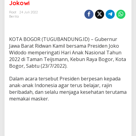
Jokowi
n
a
Root
24 Juli 2022
k
Berita
N
a
s
i
KOTA BOGOR (TUGUBANDUNG.ID) – Gubernur
o
Jawa Barat Ridwan Kamil bersama Presiden Joko
n
Widodo memperingati Hari Anak Nasional Tahun
a
2022 di Taman Teijsmann, Kebun Raya Bogor, Kota
l
:
Bogor, Sabtu (23/7/2022).
R
i
Dalam acara tersebut Presiden berpesan kepada
d
anak-anak Indonesia agar terus belajar, rajin
w
beribadah, dan selalu menjaga kesehatan terutama
a
n
memakai masker.
K
a
m
i
l
d