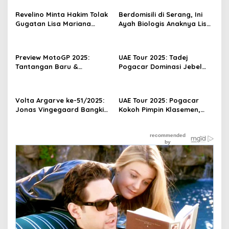
Revelino Minta Hakim Tolak
Berdomisili di Serang, Ini
Gugatan Lisa Mariana
Ayah Biologis Anaknya Lisa
terhadap Ridwan Kamil
Mariana!
Preview MotoGP 2025:
UAE Tour 2025: Tadej
Tantangan Baru &
Pogacar Dominasi Jebel
Persaingan Semakin Ketat
Haffet
Volta Argarve ke-51/2025:
UAE Tour 2025: Pogacar
Jonas Vingegaard Bangkit
Kokoh Pimpin Klasemen,
Menangi ITT, Sukses Juara
Merlier Menang Sprint
Umum
Etape V