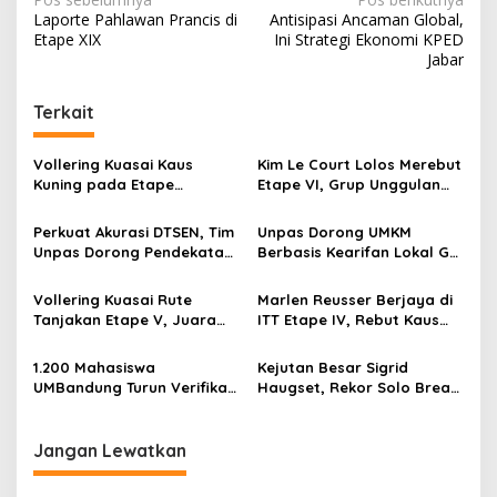
N
Laporte Pahlawan Prancis di
Antisipasi Ancaman Global,
a
Etape XIX
Ini Strategi Ekonomi KPED
v
Jabar
i
Terkait
g
a
Vollering Kuasai Kaus
Kim Le Court Lolos Merebut
s
Kuning pada Etape
Etape VI, Grup Unggulan
VIII, Persaingan Masih
Bersiap Hadapi Etape VII
i
Ketat pada Etape Terakhir
Penentu Juara
Perkuat Akurasi DTSEN, Tim
Unpas Dorong UMKM
p
Unpas Dorong Pendekatan
Berbasis Kearifan Lokal Go
Humanis dalam Verifikasi
Digital untuk Perkuat
o
Data Sosial
Ekonomi Desa
Vollering Kuasai Rute
Marlen Reusser Berjaya di
s
Tanjakan Etape V, Juara
ITT Etape IV, Rebut Kaus
2025 Pauline Mengakui
Kuning dari Haugset
Peluangnya Sirna
1.200 Mahasiswa
Kejutan Besar Sigrid
UMBandung Turun Verifikasi
Haugset, Rekor Solo Break
Data Anak Tidak Sekolah,
85 Km pada Etape III
Wujud Nyata Kampus
Membantu Jawa Barat
Jangan Lewatkan
Menyelamatkan Generasi