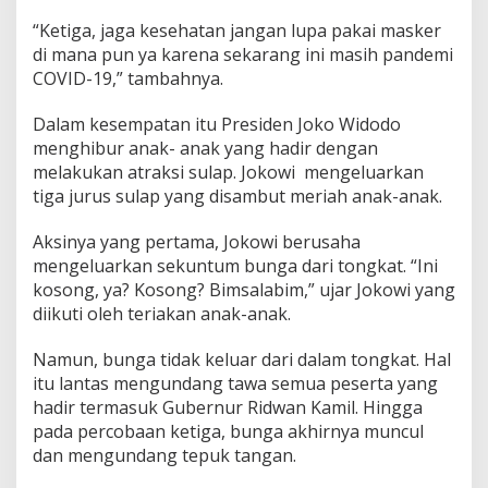
r
e
“Ketiga, jaga kesehatan jangan lupa pakai masker
s
di mana pun ya karena sekarang ini masih pandemi
i
COVID-19,” tambahnya.
d
e
n
Dalam kesempatan itu Presiden Joko Widodo
J
menghibur anak- anak yang hadir dengan
o
melakukan atraksi sulap. Jokowi mengeluarkan
k
tiga jurus sulap yang disambut meriah anak-anak.
o
w
i
Aksinya yang pertama, Jokowi berusaha
mengeluarkan sekuntum bunga dari tongkat. “Ini
kosong, ya? Kosong? Bimsalabim,” ujar Jokowi yang
diikuti oleh teriakan anak-anak.
Namun, bunga tidak keluar dari dalam tongkat. Hal
itu lantas mengundang tawa semua peserta yang
hadir termasuk Gubernur Ridwan Kamil. Hingga
pada percobaan ketiga, bunga akhirnya muncul
dan mengundang tepuk tangan.