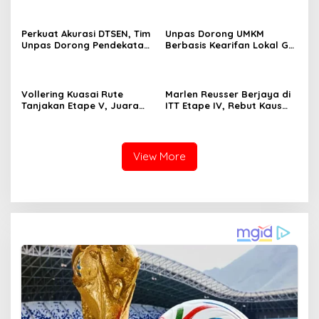
Ketat pada Etape Terakhir
Penentu Juara
Perkuat Akurasi DTSEN, Tim
Unpas Dorong UMKM
Unpas Dorong Pendekatan
Berbasis Kearifan Lokal Go
Humanis dalam Verifikasi
Digital untuk Perkuat
Data Sosial
Ekonomi Desa
Vollering Kuasai Rute
Marlen Reusser Berjaya di
Tanjakan Etape V, Juara
ITT Etape IV, Rebut Kaus
2025 Pauline Mengakui
Kuning dari Haugset
Peluangnya Sirna
View More