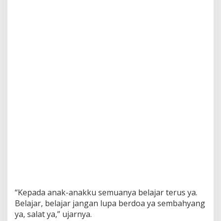
a
n
A
n
a
k
-
A
n
a
k
T
e
r
h
i
b
u
r
S
u
l
“Kepada anak-anakku semuanya belajar terus ya.
a
Belajar, belajar jangan lupa berdoa ya sembahyang
p
ya, salat ya,” ujarnya.
P