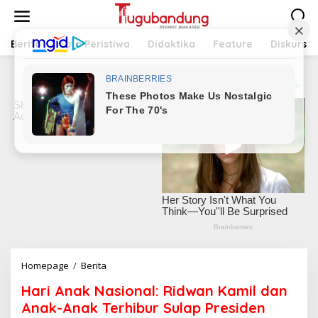
L
e
w
a
Berita
Foto Peristiwa
Didaktika
Feature
Diskursus
t
i
k
e
k
o
n
t
e
n
Homepage
/
Berita
H
a
Hari Anak Nasional: Ridwan Kamil dan
r
i
Anak-Anak Terhibur Sulap Presiden
A