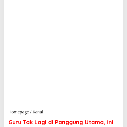
Homepage
/
Kanal
G
u
Guru Tak Lagi di Panggung Utama, Ini
r