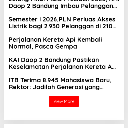
Daop 2 Bandung Imbau Pelanggan
Datang Lebih Awal ke Stasiun
Semester I 2026,PLN Perluas Akses
Listrik bagi 2.930 Pelanggan di 210
Lokasi se-Jawa Barat
Perjalanan Kereta Api Kembali
Normal, Pasca Gempa
KAI Daop 2 Bandung Pastikan
Keselamatan Perjalanan Kereta Api
Pasca Gempa Pangandaran,
ITB Terima 8.945 Mahasiswa Baru,
Pemeriksaan Jalur Masih
Rektor: Jadilah Generasi yang
Berlangsung
Bermanfaat Bagi Zaman
View More