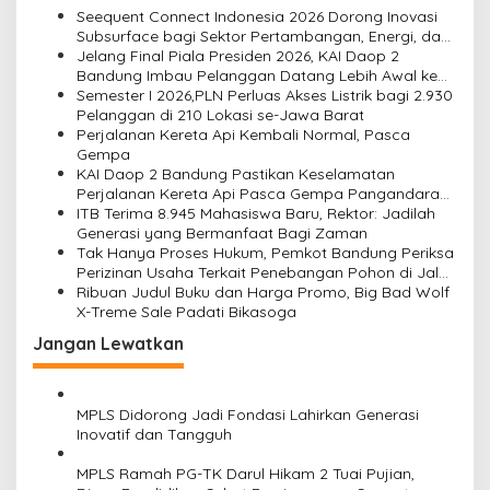
a
Seequent Connect Indonesia 2026 Dorong Inovasi
s
Subsurface bagi Sektor Pertambangan, Energi, dan
Infrastruktur
Jelang Final Piala Presiden 2026, KAI Daop 2
i
Bandung Imbau Pelanggan Datang Lebih Awal ke
Stasiun
Semester I 2026,PLN Perluas Akses Listrik bagi 2.930
p
Pelanggan di 210 Lokasi se-Jawa Barat
o
Perjalanan Kereta Api Kembali Normal, Pasca
Gempa
s
KAI Daop 2 Bandung Pastikan Keselamatan
Perjalanan Kereta Api Pasca Gempa Pangandaran,
Pemeriksaan Jalur Masih Berlangsung
ITB Terima 8.945 Mahasiswa Baru, Rektor: Jadilah
Generasi yang Bermanfaat Bagi Zaman
Tak Hanya Proses Hukum, Pemkot Bandung Periksa
Perizinan Usaha Terkait Penebangan Pohon di Jalan
Riau
Ribuan Judul Buku dan Harga Promo, Big Bad Wolf
X-Treme Sale Padati Bikasoga
Jangan Lewatkan
MPLS Didorong Jadi Fondasi Lahirkan Generasi
Inovatif dan Tangguh
MPLS Ramah PG-TK Darul Hikam 2 Tuai Pujian,