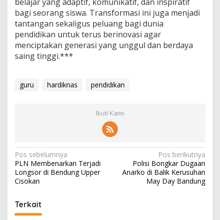
belajar yang adaptif, komunikatif, dan inspiratif
bagi seorang siswa. Transformasi ini juga menjadi
tantangan sekaligus peluang bagi dunia
pendidikan untuk terus berinovasi agar
menciptakan generasi yang unggul dan berdaya
saing tinggi.***
guru
hardiknas
pendidikan
Ikuti Kami
N
Pos sebelumnya
Pos berikutnya
PLN Membenarkan Terjadi
Polisi Bongkar Dugaan
a
Longsor di Bendung Upper
Anarko di Balik Kerusuhan
v
Cisokan
May Day Bandung
i
Terkait
g