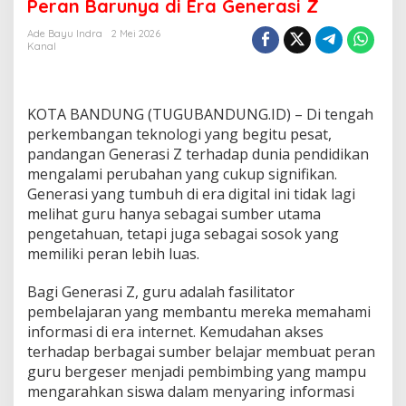
u
Peran Barunya di Era Generasi Z
T
a
Ade Bayu Indra
2 Mei 2026
Kanal
k
L
a
g
KOTA BANDUNG (TUGUBANDUNG.ID) – Di tengah
i
d
perkembangan teknologi yang begitu pesat,
i
pandangan Generasi Z terhadap dunia pendidikan
P
mengalami perubahan yang cukup signifikan.
a
Generasi yang tumbuh di era digital ini tidak lagi
n
melihat guru hanya sebagai sumber utama
g
g
pengetahuan, tetapi juga sebagai sosok yang
u
memiliki peran lebih luas.
n
g
Bagi Generasi Z, guru adalah fasilitator
U
pembelajaran yang membantu mereka memahami
t
a
informasi di era internet. Kemudahan akses
m
terhadap berbagai sumber belajar membuat peran
a
guru bergeser menjadi pembimbing yang mampu
,
mengarahkan siswa dalam menyaring informasi
I