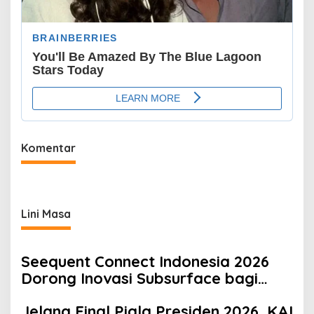
Komentar
Lini Masa
Seequent Connect Indonesia 2026
Dorong Inovasi Subsurface bagi
Sektor Pertambangan, Energi, dan
Jelang Final Piala Presiden 2026, KAI
Infrastruktur