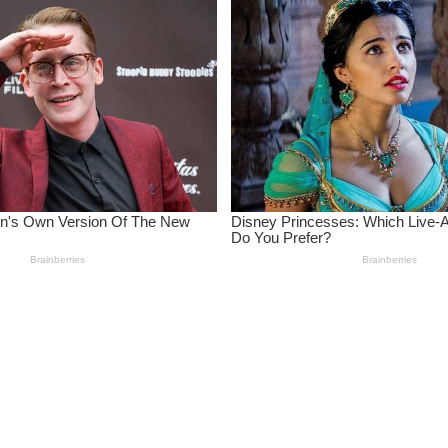
wa Putus Kuliah karena Kendala Ekonomi
lam Verifikasi Data Sosial
rkuat Ekonomi Desa
Sektor Pertambangan, Energi, dan Infrastruktur