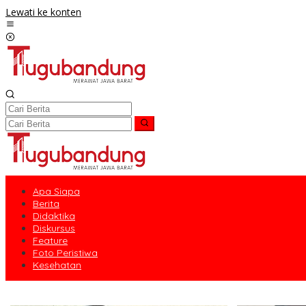
Lewati ke konten
Apa Siapa
Berita
Didaktika
Diskursus
Feature
Foto Peristiwa
Kesehatan