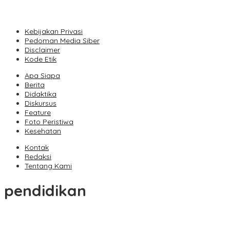
Vollering Kuasai Rute Tanjakan Etape V, Juara 2025 Pauline Meng
Kebijakan Privasi
Pedoman Media Siber
Disclaimer
Kode Etik
Apa Siapa
Berita
Didaktika
Diskursus
Feature
Foto Peristiwa
Kesehatan
Kontak
Redaksi
Tentang Kami
pendidikan