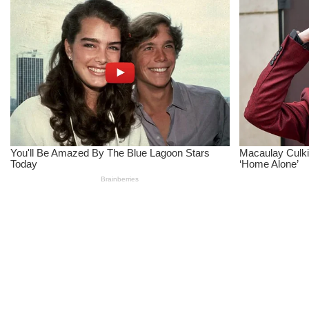
IOM ITB Galang Solidaritas Orang Tua, Pastikan Tak Ada Mahasis
Perkuat Akurasi DTSEN, Tim Unpas Dorong Pendekatan Humanis da
Unpas Dorong UMKM Berbasis Kearifan Lokal Go Digital untuk Pe
Seequent Connect Indonesia 2026 Dorong Inovasi Subsurface bagi 