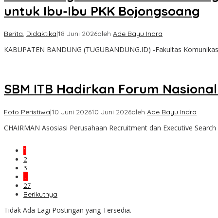
untuk Ibu-Ibu PKK Bojongsoang
Berita
,
Didaktika
|
18 Juni 2026
oleh
Ade Bayu Indra
KABUPATEN BANDUNG (TUGUBANDUNG.ID) -Fakultas Komunikasi da
SBM ITB Hadirkan Forum Nasional 
Foto Peristiwa
|
10 Juni 2026
10 Juni 2026
oleh
Ade Bayu Indra
CHAIRMAN Asosiasi Perusahaan Recruitment dan Executive Search I
1
2
3
…
27
Berikutnya
Tidak Ada Lagi Postingan yang Tersedia.