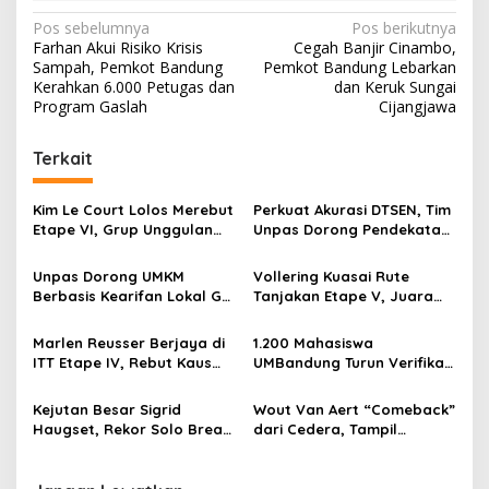
N
Pos sebelumnya
Pos berikutnya
Farhan Akui Risiko Krisis
Cegah Banjir Cinambo,
a
Sampah, Pemkot Bandung
Pemkot Bandung Lebarkan
v
Kerahkan 6.000 Petugas dan
dan Keruk Sungai
Program Gaslah
Cijangjawa
i
g
Terkait
a
s
Kim Le Court Lolos Merebut
Perkuat Akurasi DTSEN, Tim
Etape VI, Grup Unggulan
Unpas Dorong Pendekatan
i
Bersiap Hadapi Etape VII
Humanis dalam Verifikasi
p
Penentu Juara
Data Sosial
Unpas Dorong UMKM
Vollering Kuasai Rute
Berbasis Kearifan Lokal Go
Tanjakan Etape V, Juara
o
Digital untuk Perkuat
2025 Pauline Mengakui
s
Ekonomi Desa
Peluangnya Sirna
Marlen Reusser Berjaya di
1.200 Mahasiswa
ITT Etape IV, Rebut Kaus
UMBandung Turun Verifikasi
Kuning dari Haugset
Data Anak Tidak Sekolah,
Wujud Nyata Kampus
Kejutan Besar Sigrid
Wout Van Aert “Comeback”
Membantu Jawa Barat
Haugset, Rekor Solo Break
dari Cedera, Tampil
Menyelamatkan Generasi
85 Km pada Etape III
Sebagai Juara