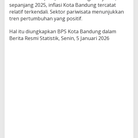
a
sepanjang 2025, inflasi Kota Bandung tercatat
s
relatif terkendali. Sektor pariwisata menunjukkan
i
S
tren pertumbuhan yang positif.
t
a
Hal itu diungkapkan BPS Kota Bandung dalam
b
Berita Resmi Statistik, Senin, 5 Januari 2026
i
l
,
O
k
u
p
a
n
s
i
H
o
t
e
l
d
a