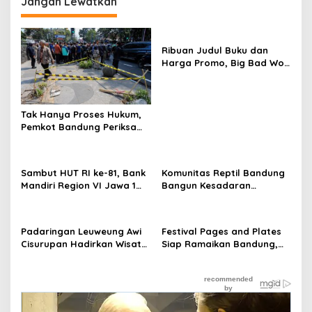
Jangan Lewatkan
Ribuan Judul Buku dan
Harga Promo, Big Bad Wolf
X-Treme Sale Padati
Bikasoga
Tak Hanya Proses Hukum,
Pemkot Bandung Periksa
Perizinan Usaha Terkait
Penebangan Pohon di
Jalan Riau
Sambut HUT RI ke-81, Bank
Komunitas Reptil Bandung
Mandiri Region VI Jawa 1
Bangun Kesadaran
Ajak Masyarakat Bandung
Masyarakat Lewat Edukasi
Donor Darah
Satwa
Padaringan Leuweung Awi
Festival Pages and Plates
Cisurupan Hadirkan Wisata
Siap Ramaikan Bandung,
Alam, Budaya, dan UMKM
Padukan Buku, Kuliner, dan
dalam Satu Kawasan
UMKM