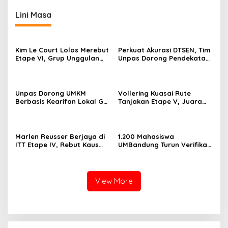
Lini Masa
Kim Le Court Lolos Merebut
Perkuat Akurasi DTSEN, Tim
Etape VI, Grup Unggulan
Unpas Dorong Pendekatan
Bersiap Hadapi Etape VII
Humanis dalam Verifikasi
Penentu Juara
Data Sosial
Unpas Dorong UMKM
Vollering Kuasai Rute
Berbasis Kearifan Lokal Go
Tanjakan Etape V, Juara
Digital untuk Perkuat
2025 Pauline Mengakui
Ekonomi Desa
Peluangnya Sirna
Marlen Reusser Berjaya di
1.200 Mahasiswa
ITT Etape IV, Rebut Kaus
UMBandung Turun Verifikasi
Kuning dari Haugset
Data Anak Tidak Sekolah,
Wujud Nyata Kampus
Membantu Jawa Barat
Menyelamatkan Generasi
View More