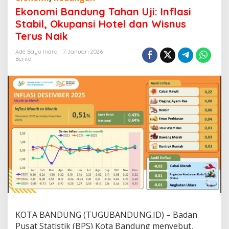
n
Ekonomi Bandung Tahan Uji: Inflasi
o
Stabil, Okupansi Hotel dan Wisnus
m
Terus Naik
i
B
Ade Bayu Indra
7 Januari 2026
a
Berita
n
d
u
n
g
T
a
h
a
n
U
j
i
:
I
n
f
KOTA BANDUNG (TUGUBANDUNG.ID) – Badan
l
Pusat Statistik (BPS) Kota Bandung menyebut,